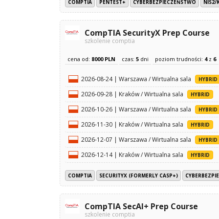
COMPTIA
PENTEST+
CYBERBEZPIECZEŃSTWO
NIS2/
CompTIA SecurityX Prep Course
szkolenie comptia
cena od:
8000 PLN
czas:
5
dni
poziom trudności:
4
z
6
2026-08-24 | Warszawa / Wirtualna sala
HYBRID
2026-09-28 | Kraków / Wirtualna sala
HYBRID
2026-10-26 | Warszawa / Wirtualna sala
HYBRID
2026-11-30 | Kraków / Wirtualna sala
HYBRID
2026-12-07 | Warszawa / Wirtualna sala
HYBRID
2026-12-14 | Kraków / Wirtualna sala
HYBRID
COMPTIA
SECURITYX (FORMERLY CASP+)
CYBERBEZPI
CompTIA SecAI+ Prep Course
szkolenie comptia