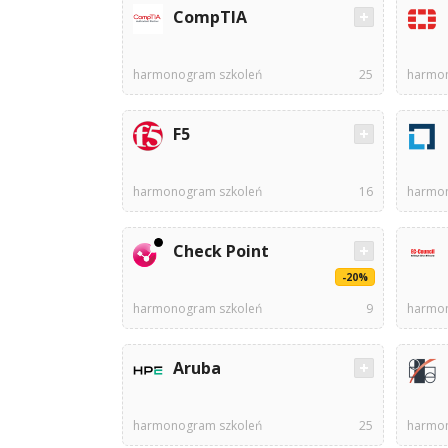
CompTIA
harmonogram szkoleń
25
harmon
F5
harmonogram szkoleń
16
harmon
Check Point
-20%
harmonogram szkoleń
9
harmon
Aruba
harmonogram szkoleń
25
harmon