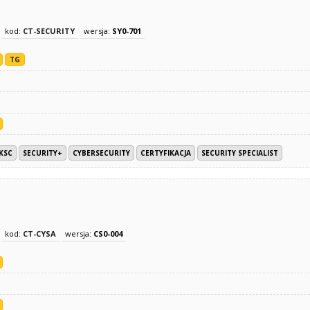
kod:
CT-SECURITY
wersja:
SY0-701
TG
/KSC
SECURITY+
CYBERSECURITY
CERTYFIKACJA
SECURITY SPECIALIST
kod:
CT-CYSA
wersja:
CS0-004