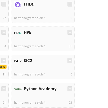
ITIL®
27
harmonogram szkoleń
9
HPE
4
harmonogram szkoleń
81
ISC2
-20%
11
harmonogram szkoleń
6
Python Academy
21
harmonogram szkoleń
23