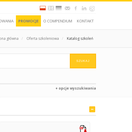
OWANIA
PROMOCJE
O COMPENDIUM
KONTAKT
rona główna
/
Oferta szkoleniowa
/
Katalog szkoleń
+ opcje wyszukiwania