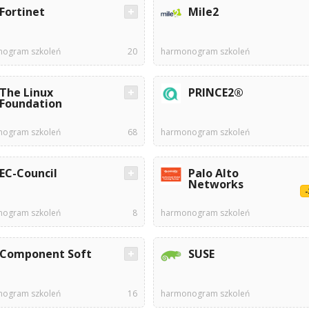
Fortinet
Mile2
ogram szkoleń
20
harmonogram szkoleń
The Linux
PRINCE2®
Foundation
ogram szkoleń
68
harmonogram szkoleń
EC-Council
Palo Alto
Networks
ogram szkoleń
8
harmonogram szkoleń
Component Soft
SUSE
ogram szkoleń
16
harmonogram szkoleń