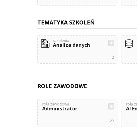
TEMATYKA SZKOLEŃ
szkolenia
Analiza danych
2
ROLE ZAWODOWE
rola zawodowa
rola 
Administrator
AI E
22