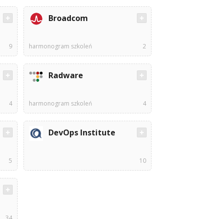
Broadcom
9
harmonogram szkoleń
2
Radware
4
harmonogram szkoleń
4
DevOps Institute
5
10
34