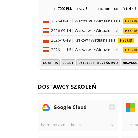
cena od:
7000 PLN
czas:
5
dni
poziom trudności:
4
z
6
2026-08-17 | Warszawa / Wirtualna sala
HYBRID
2026-09-14 | Warszawa / Wirtualna sala
HYBRID
2026-10-19 | Kraków / Wirtualna sala
HYBRID
2026-11-16 | Warszawa / Wirtualna sala
HYBRID
COMPTIA
SECAI+
CYBERBEZPIECZEŃSTWO
NIS2/KSC
DOSTAWCY SZKOLEŃ
Google Cloud
harmonogram szkoleń
61
harmon