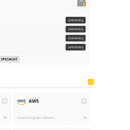
zarezerwuj
zarezerwuj
zarezerwuj
zarezerwuj
 SPECIALIST
AWS
93
harmonogram szkoleń
78