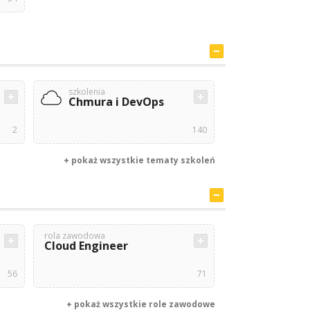
szkolenia
Chmura i DevOps
2
140
+ pokaż wszystkie tematy szkoleń
rola zawodowa
Cloud Engineer
56
71
+ pokaż wszystkie role zawodowe