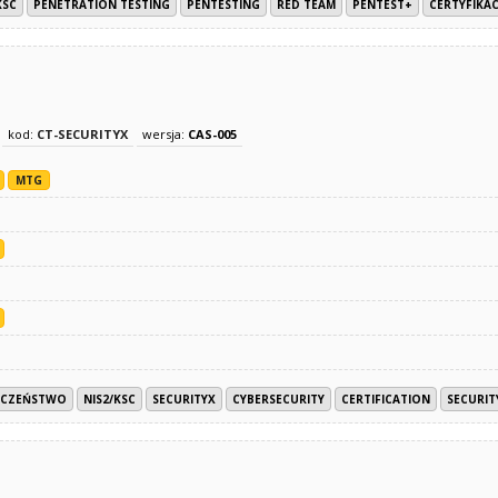
KSC
PENETRATION TESTING
PENTESTING
RED TEAM
PENTEST+
CERTYFIKAC
kod:
CT-SECURITYX
wersja:
CAS-005
MTG
ECZEŃSTWO
NIS2/KSC
SECURITYX
CYBERSECURITY
CERTIFICATION
SECURIT