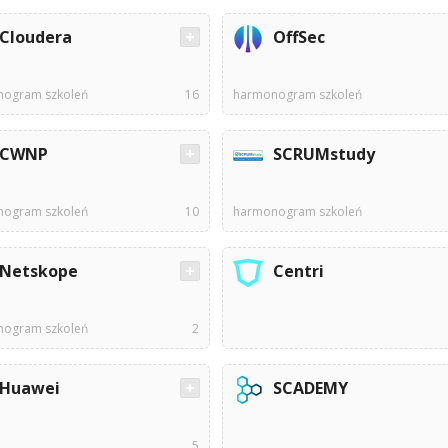
Cloudera
OffSec
ogram szkoleń
16
harmonogram szkoleń
CWNP
SCRUMstudy
ogram szkoleń
10
harmonogram szkoleń
Netskope
Centri
ogram szkoleń
2
Huawei
SCADEMY
5