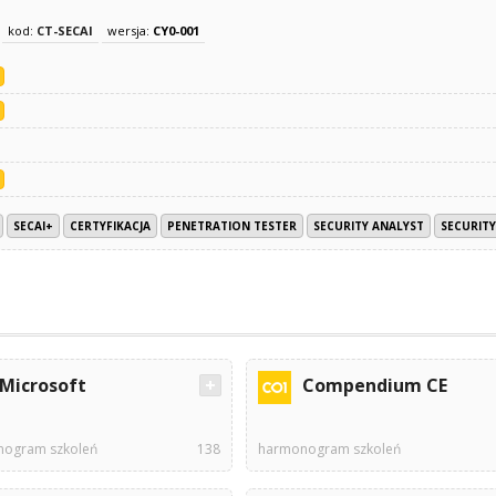
kod:
CT-SECAI
wersja:
CY0-001
SECAI+
CERTYFIKACJA
PENETRATION TESTER
SECURITY ANALYST
SECURITY
Microsoft
Compendium CE
ogram szkoleń
138
harmonogram szkoleń