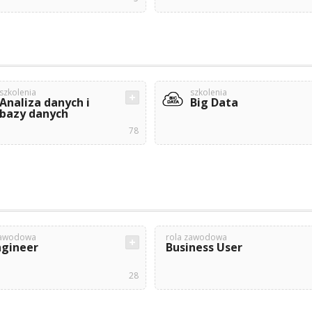
szkolenia
szkolenia
Analiza danych i
Big Data
bazy danych
78
zawodowa
rola zawodowa
ngineer
Business User
28