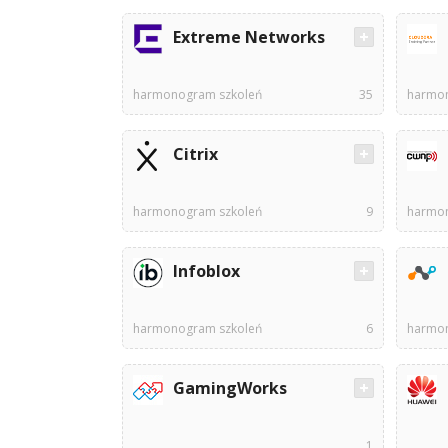
Extreme Networks
harmonogram szkoleń
35
harmon
Citrix
harmonogram szkoleń
9
harmon
Infoblox
harmonogram szkoleń
6
harmon
GamingWorks
1