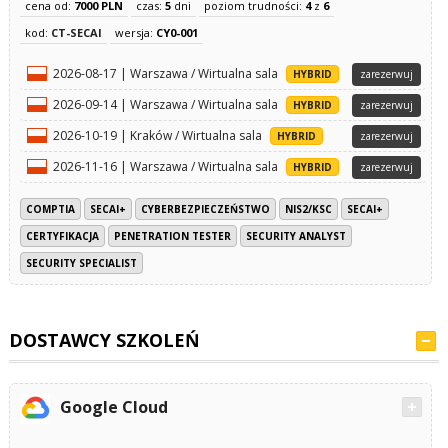
cena od:
7000 PLN
czas:
5
dni
poziom trudności:
4
z
6
kod:
CT-SECAI
wersja:
CY0-001
2026-08-17 | Warszawa / Wirtualna sala
HYBRID
zarezerwuj
2026-09-14 | Warszawa / Wirtualna sala
HYBRID
zarezerwuj
2026-10-19 | Kraków / Wirtualna sala
HYBRID
zarezerwuj
2026-11-16 | Warszawa / Wirtualna sala
HYBRID
zarezerwuj
COMPTIA
SECAI+
CYBERBEZPIECZEŃSTWO
NIS2/KSC
SECAI+
CERTYFIKACJA
PENETRATION TESTER
SECURITY ANALYST
SECURITY SPECIALIST
DOSTAWCY SZKOLEŃ
Google Cloud