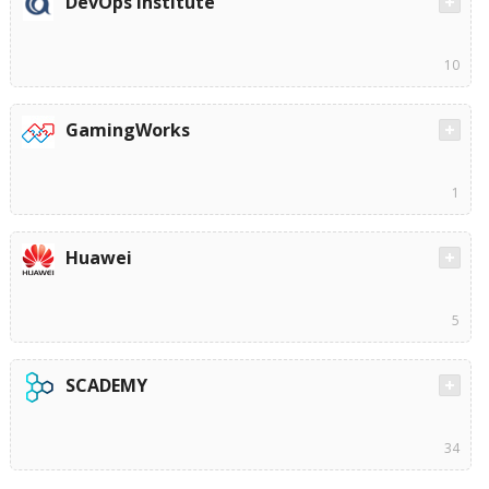
DevOps Institute
10
GamingWorks
1
Huawei
5
SCADEMY
34