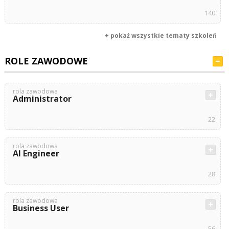
140
+ pokaż wszystkie tematy szkoleń
ROLE ZAWODOWE
rola zawodowa
Administrator
22
rola zawodowa
AI Engineer
28
rola zawodowa
Business User
56