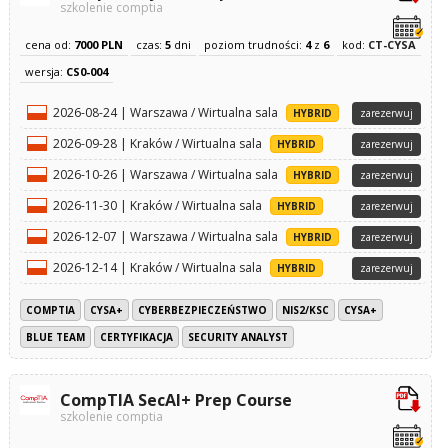
szkolenie comptia
cena od:
7000 PLN
czas:
5
dni
poziom trudności:
4
z
6
kod:
CT-CYSA
wersja:
CS0-004
2026-08-24 | Warszawa / Wirtualna sala
HYBRID
zarezerwuj
2026-09-28 | Kraków / Wirtualna sala
HYBRID
zarezerwuj
2026-10-26 | Warszawa / Wirtualna sala
HYBRID
zarezerwuj
2026-11-30 | Kraków / Wirtualna sala
HYBRID
zarezerwuj
2026-12-07 | Warszawa / Wirtualna sala
HYBRID
zarezerwuj
2026-12-14 | Kraków / Wirtualna sala
HYBRID
zarezerwuj
COMPTIA
CYSA+
CYBERBEZPIECZEŃSTWO
NIS2/KSC
CYSA+
BLUE TEAM
CERTYFIKACJA
SECURITY ANALYST
CompTIA SecAI+ Prep Course
szkolenie comptia