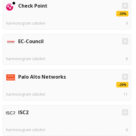
Check Point
-20%
harmonogram szkoleń
9
EC-Council
harmonogram szkoleń
8
Palo Alto Networks
-20%
harmonogram szkoleń
11
ISC2
harmonogram szkoleń
6