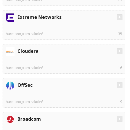
Extreme Networks
harmonogram szkoleń
35
Cloudera
harmonogram szkoleń
16
OffSec
harmonogram szkoleń
9
Broadcom