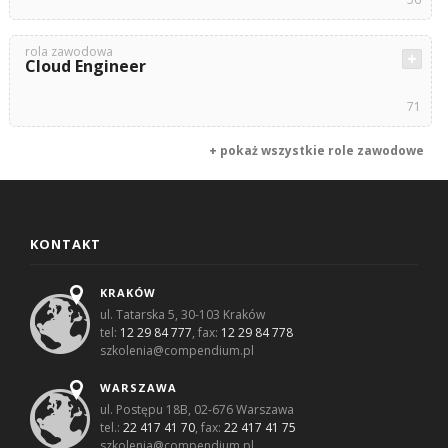
rola zawodowa
Cloud Engineer
71
+ pokaż wszystkie role zawodowe
KONTAKT
KRAKÓW
ul. Tatarska 5, 30-103 Kraków
tel:
12 29 84 777
, fax:
12 29 84 778
szkolenia@compendium.pl
WARSZAWA
ul. Postępu 18B, 02-676 Warszawa
tel.:
22 417 41 70
, fax:
22 417 41 75
szkolenia@compendium.pl