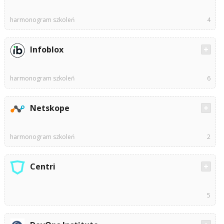
harmonogram szkoleń
4
Infoblox
harmonogram szkoleń
6
Netskope
harmonogram szkoleń
2
Centri
5