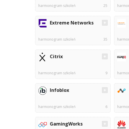
harmonogram szkoleń
25
harmon
Extreme Networks
harmonogram szkoleń
35
harmon
Citrix
harmonogram szkoleń
9
harmon
Infoblox
harmonogram szkoleń
6
harmon
GamingWorks