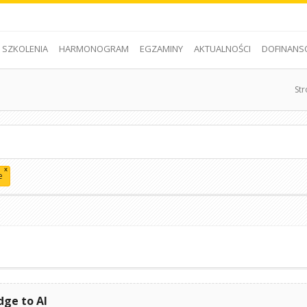
SZKOLENIA
HARMONOGRAM
EGZAMINY
AKTUALNOŚCI
DOFINANS
St
x
e
dge to AI