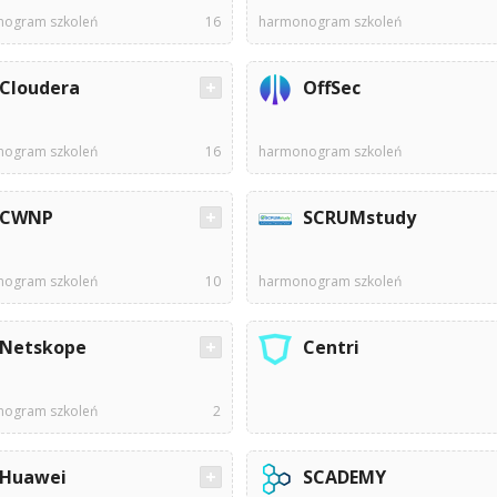
ogram szkoleń
16
harmonogram szkoleń
Cloudera
OffSec
ogram szkoleń
16
harmonogram szkoleń
CWNP
SCRUMstudy
ogram szkoleń
10
harmonogram szkoleń
Netskope
Centri
ogram szkoleń
2
Huawei
SCADEMY