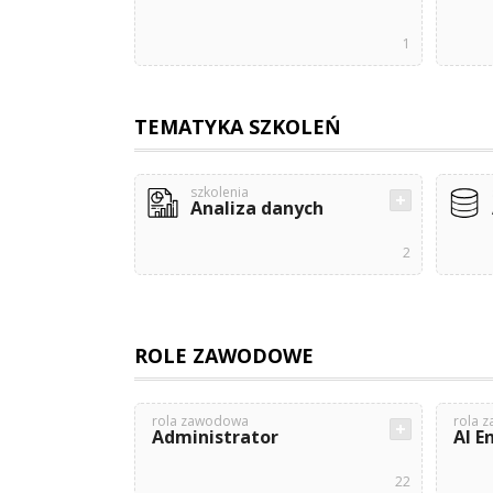
1
TEMATYKA SZKOLEŃ
szkolenia
Analiza danych
2
ROLE ZAWODOWE
rola zawodowa
rola 
Administrator
AI E
22