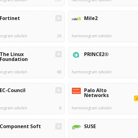
Fortinet
Mile2
ogram szkoleń
20
harmonogram szkoleń
The Linux
PRINCE2®
Foundation
ogram szkoleń
68
harmonogram szkoleń
EC-Council
Palo Alto
Networks
ogram szkoleń
8
harmonogram szkoleń
Component Soft
SUSE