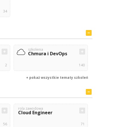
34
szkolenia
Chmura i DevOps
2
140
+ pokaż wszystkie tematy szkoleń
rola zawodowa
Cloud Engineer
56
71