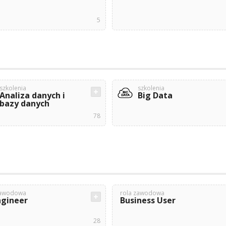
5
szkolenia
szkolenia
Analiza danych i
Big Data
bazy danych
78
zawodowa
rola zawodowa
ngineer
Business User
28