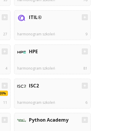
ITIL®
27
harmonogram szkoleń
9
HPE
4
harmonogram szkoleń
81
ISC2
-20%
11
harmonogram szkoleń
6
Python Academy