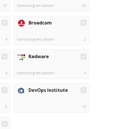
21
harmonogram szkoleń
23
Broadcom
9
harmonogram szkoleń
2
Radware
4
harmonogram szkoleń
4
DevOps Institute
5
10