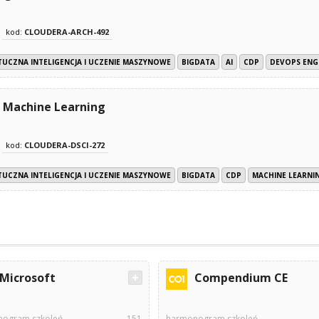
kod:
CLOUDERA-ARCH-492
TUCZNA INTELIGENCJA I UCZENIE MASZYNOWE
BIGDATA
AI
CDP
DEVOPS ENG
a Machine Learning
kod:
CLOUDERA-DSCI-272
TUCZNA INTELIGENCJA I UCZENIE MASZYNOWE
BIGDATA
CDP
MACHINE LEARNI
Microsoft
Compendium CE
ogram szkoleń
151
harmonogram szkoleń