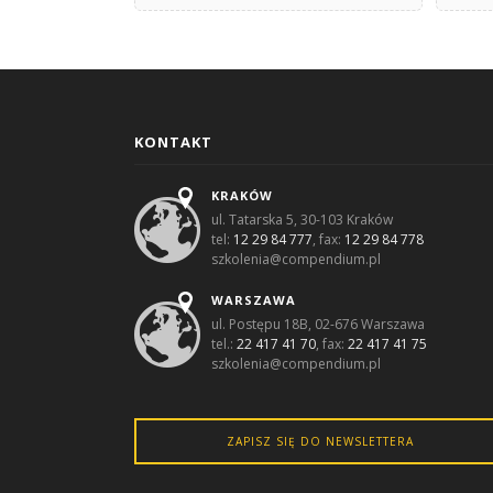
KONTAKT
KRAKÓW
ul. Tatarska 5, 30-103 Kraków
tel:
12 29 84 777
, fax:
12 29 84 778
szkolenia@compendium.pl
WARSZAWA
ul. Postępu 18B, 02-676 Warszawa
tel.:
22 417 41 70
, fax:
22 417 41 75
szkolenia@compendium.pl
ZAPISZ SIĘ DO NEWSLETTERA