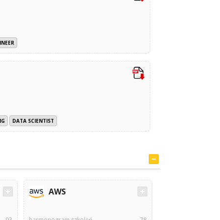
INEER
NG
DATA SCIENTIST
AWS
93
harmonogram szkoleń
78