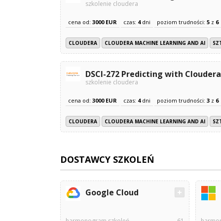
szkolenie cloudera
cena od:
3000 EUR
czas:
4
dni
poziom trudności:
5
z
6
CLOUDERA
CLOUDERA MACHINE LEARNING AND AI
SZ
DSCI-272 Predicting with Clouder
szkolenie cloudera
cena od:
3000 EUR
czas:
4
dni
poziom trudności:
3
z
6
CLOUDERA
CLOUDERA MACHINE LEARNING AND AI
SZ
DOSTAWCY SZKOLEŃ
Google Cloud
harmonogram szkoleń
61
harmon