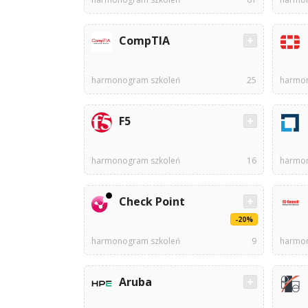
CompTIA
harmonogram szkoleń
25
harmon
F5
harmonogram szkoleń
16
harmon
Check Point
-20%
harmonogram szkoleń
9
harmon
Aruba