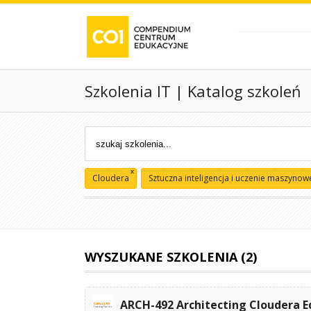
Szkolenia IT | Katalog szkoleń
x
Cloudera
Sztuczna inteligencja i uczenie maszynow
WYSZUKANE SZKOLENIA (2)
ARCH-492 Architecting Cloudera E