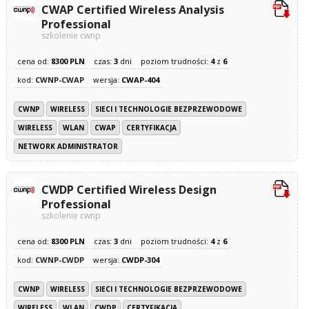
CWAP Certified Wireless Analysis
Professional
szkolenie cwnp
cena od:
8300 PLN
czas:
3
dni
poziom trudności:
4
z
6
kod:
CWNP-CWAP
wersja:
CWAP-404
CWNP
WIRELESS
SIECI I TECHNOLOGIE BEZPRZEWODOWE
WIRELESS
WLAN
CWAP
CERTYFIKACJA
NETWORK ADMINISTRATOR
CWDP Certified Wireless Design
Professional
szkolenie cwnp
cena od:
8300 PLN
czas:
3
dni
poziom trudności:
4
z
6
kod:
CWNP-CWDP
wersja:
CWDP-304
CWNP
WIRELESS
SIECI I TECHNOLOGIE BEZPRZEWODOWE
WIRELESS
WLAN
CWDP
CERTYFIKACJA