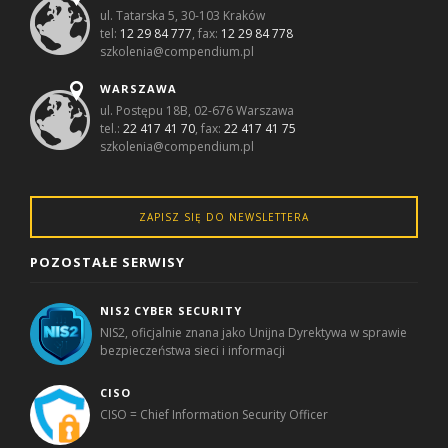
ul. Tatarska 5, 30-103 Kraków
tel:
12 29 84 777
, fax:
12 29 84 778
szkolenia@compendium.pl
WARSZAWA
ul. Postępu 18B, 02-676 Warszawa
tel.:
22 417 41 70
, fax:
22 417 41 75
szkolenia@compendium.pl
ZAPISZ SIĘ DO NEWSLETTERA
POZOSTAŁE SERWISY
NIS2 CYBER SECURITY
NIS2, oficjalnie znana jako Unijna Dyrektywa w sprawie
bezpieczeństwa sieci i informacji
CISO
CISO = Chief Information Security Officer