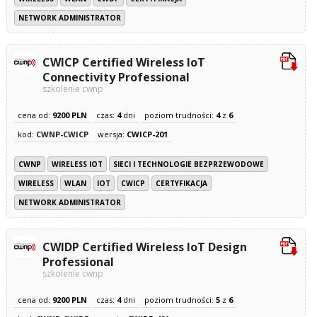
NETWORK ADMINISTRATOR
CWICP Certified Wireless IoT
Connectivity Professional
szkolenie cwnp
cena od:
9200 PLN
czas:
4
dni
poziom trudności:
4
z
6
kod:
CWNP-CWICP
wersja:
CWICP-201
CWNP
WIRELESS IOT
SIECI I TECHNOLOGIE BEZPRZEWODOWE
WIRELESS
WLAN
IOT
CWICP
CERTYFIKACJA
NETWORK ADMINISTRATOR
CWIDP Certified Wireless IoT Design
Professional
szkolenie cwnp
cena od:
9200 PLN
czas:
4
dni
poziom trudności:
5
z
6