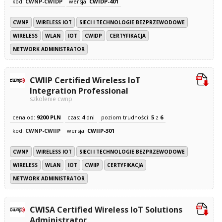
kod:
CWNP-CWIDP
wersja:
CWIDP-401
CWNP
WIRELESS IOT
SIECI I TECHNOLOGIE BEZPRZEWODOWE
WIRELESS
WLAN
IOT
CWIDP
CERTYFIKACJA
NETWORK ADMINISTRATOR
CWIIP Certified Wireless IoT
Integration Professional
szkolenie cwnp
cena od:
9200 PLN
czas:
4
dni
poziom trudności:
5
z
6
kod:
CWNP-CWIIP
wersja:
CWIIP-301
CWNP
WIRELESS IOT
SIECI I TECHNOLOGIE BEZPRZEWODOWE
WIRELESS
WLAN
IOT
CWIIP
CERTYFIKACJA
NETWORK ADMINISTRATOR
CWISA Certified Wireless IoT Solutions
Administrator