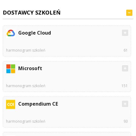
DOSTAWCY SZKOLEŃ
Google Cloud
harmonogram szkoleń
61
Microsoft
harmonogram szkoleń
151
Compendium CE
harmonogram szkoleń
93