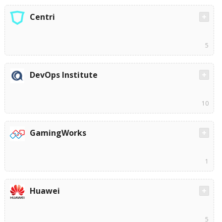
Centri
5
DevOps Institute
10
GamingWorks
1
Huawei
5