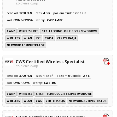
szkolenie cwnp
cena od:
9200 PLN
czas:
4
dni
poziom trudności:
3
z
6
kod:
CWNP-CWISA
wersja:
CWISA-102
CWNP
WIRELESS IOT
SIECI I TECHNOLOGIE BEZPRZEWODOWE
WIRELESS
WLAN
IOT
CWISA
CERTYFIKACJA
NETWORK ADMINISTRATOR
CWS Certified Wireless Specialist
szkolenie cwnp
cena od:
3700 PLN
czas:
1
dzień
poziom trudności:
2
z
6
kod:
CWNP-CWS
wersja:
CWS-102
CWNP
WIRELESS
SIECI I TECHNOLOGIE BEZPRZEWODOWE
WIRELESS
WLAN
CWS
CERTYFIKACJA
NETWORK ADMINISTRATOR