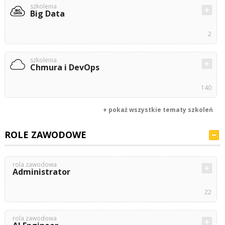
szkolenia
Big Data
2
szkolenia
Chmura i DevOps
140
+ pokaż wszystkie tematy szkoleń
ROLE ZAWODOWE
rola zawodowa
Administrator
22
rola zawodowa