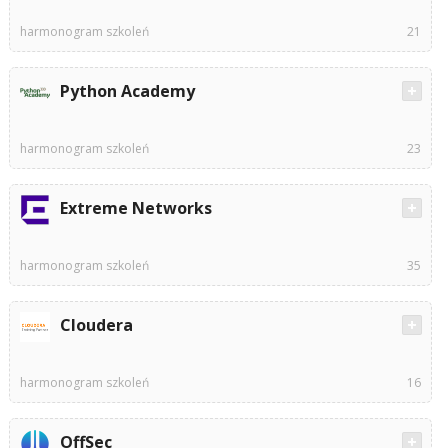
harmonogram szkoleń
21
Python Academy
harmonogram szkoleń
23
Extreme Networks
harmonogram szkoleń
35
Cloudera
harmonogram szkoleń
16
OffSec