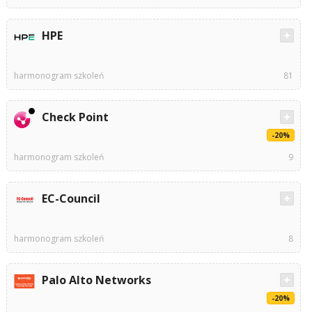
HPE
harmonogram szkoleń
81
Check Point
-20%
harmonogram szkoleń
9
EC-Council
harmonogram szkoleń
8
Palo Alto Networks
-20%