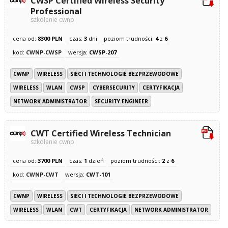
CWSP Certified Wireless Security
Professional
szkolenie cwnp
cena od:
8300 PLN
czas:
3
dni
poziom trudności:
4
z
6
kod:
CWNP-CWSP
wersja:
CWSP-207
CWNP
WIRELESS
SIECI I TECHNOLOGIE BEZPRZEWODOWE
WIRELESS
WLAN
CWSP
CYBERSECURITY
CERTYFIKACJA
NETWORK ADMINISTRATOR
SECURITY ENGINEER
CWT Certified Wireless Technician
szkolenie cwnp
cena od:
3700 PLN
czas:
1
dzień
poziom trudności:
2
z
6
kod:
CWNP-CWT
wersja:
CWT-101
CWNP
WIRELESS
SIECI I TECHNOLOGIE BEZPRZEWODOWE
WIRELESS
WLAN
CWT
CERTYFIKACJA
NETWORK ADMINISTRATOR