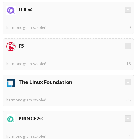
ITIL®
harmonogram szkoleń
9
F5
harmonogram szkoleń
16
The Linux Foundation
harmonogram szkoleń
68
PRINCE2®
harmonogram szkoleń
4