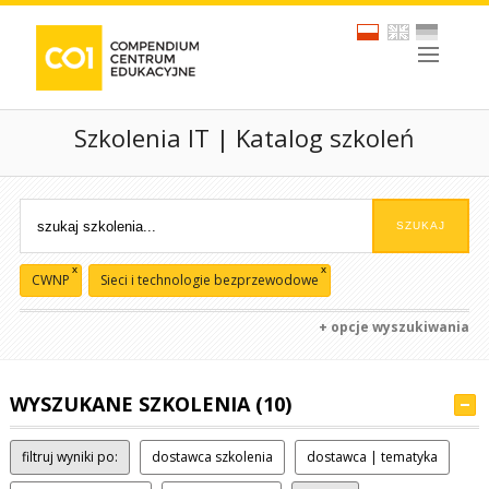
Szkolenia IT | Katalog szkoleń
x
x
CWNP
Sieci i technologie bezprzewodowe
+ opcje wyszukiwania
WYSZUKANE SZKOLENIA (10)
filtruj wyniki po:
dostawca szkolenia
dostawca | tematyka