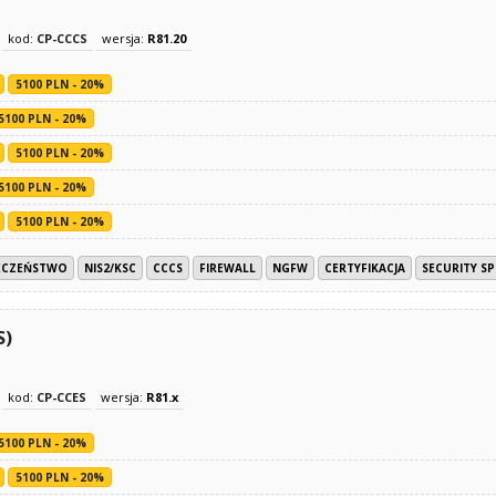
kod:
CP-CCCS
wersja:
R81.20
5100 PLN - 20%
5100 PLN - 20%
5100 PLN - 20%
5100 PLN - 20%
5100 PLN - 20%
ECZEŃSTWO
NIS2/KSC
CCCS
FIREWALL
NGFW
CERTYFIKACJA
SECURITY SP
S)
kod:
CP-CCES
wersja:
R81.x
5100 PLN - 20%
5100 PLN - 20%