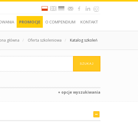
OWANIA
PROMOCJE
O COMPENDIUM
KONTAKT
rona główna
/
Oferta szkoleniowa
/
Katalog szkoleń
+ opcje wyszukiwania