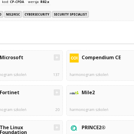
kod:
CP-CPDA
wersja:
R82.x
O
NIS2/KSC
CYBERSECURITY
SECURITY SPECIALIST
Microsoft
Compendium CE
ogram szkoleń
137
harmonogram szkoleń
Fortinet
Mile2
ogram szkoleń
20
harmonogram szkoleń
The Linux
PRINCE2®
Foundation