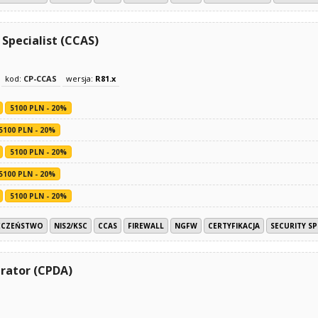
Specialist (CCAS)
kod:
CP-CCAS
wersja:
R81.x
5100 PLN - 20%
5100 PLN - 20%
5100 PLN - 20%
5100 PLN - 20%
5100 PLN - 20%
ECZEŃSTWO
NIS2/KSC
CCAS
FIREWALL
NGFW
CERTYFIKACJA
SECURITY SP
rator (CPDA)