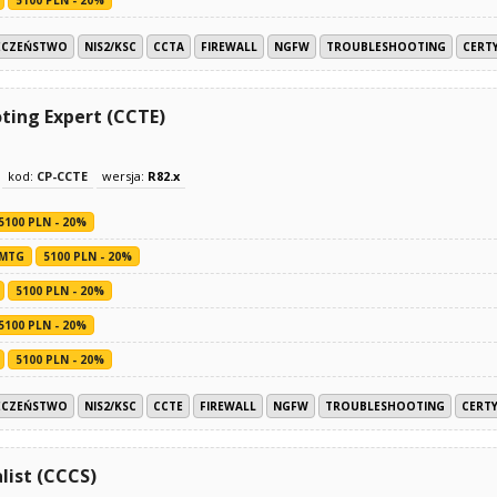
ECZEŃSTWO
NIS2/KSC
CCTA
FIREWALL
NGFW
TROUBLESHOOTING
CERTY
ting Expert (CCTE)
kod:
CP-CCTE
wersja:
R82.x
5100 PLN - 20%
MTG
5100 PLN - 20%
5100 PLN - 20%
5100 PLN - 20%
5100 PLN - 20%
ECZEŃSTWO
NIS2/KSC
CCTE
FIREWALL
NGFW
TROUBLESHOOTING
CERTY
list (CCCS)