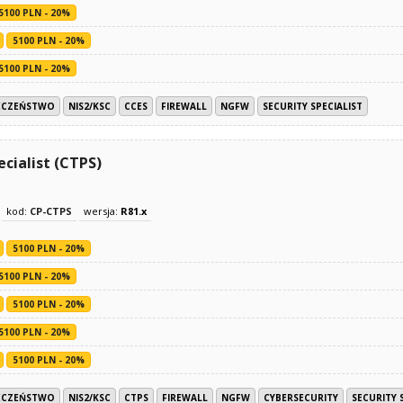
5100 PLN - 20%
5100 PLN - 20%
5100 PLN - 20%
ECZEŃSTWO
NIS2/KSC
CCES
FIREWALL
NGFW
SECURITY SPECIALIST
cialist (CTPS)
kod:
CP-CTPS
wersja:
R81.x
5100 PLN - 20%
5100 PLN - 20%
5100 PLN - 20%
5100 PLN - 20%
5100 PLN - 20%
ECZEŃSTWO
NIS2/KSC
CTPS
FIREWALL
NGFW
CYBERSECURITY
SECURITY 