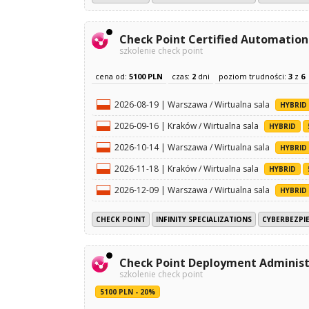
Check Point Certified Automation 
szkolenie check point
cena od:
5100 PLN
czas:
2
dni
poziom trudności:
3
z
6
2026-08-19 | Warszawa / Wirtualna sala
HYBRID
2026-09-16 | Kraków / Wirtualna sala
HYBRID
2026-10-14 | Warszawa / Wirtualna sala
HYBRID
2026-11-18 | Kraków / Wirtualna sala
HYBRID
2026-12-09 | Warszawa / Wirtualna sala
HYBRID
CHECK POINT
INFINITY SPECIALIZATIONS
CYBERBEZPI
Check Point Deployment Administ
szkolenie check point
5100 PLN - 20%