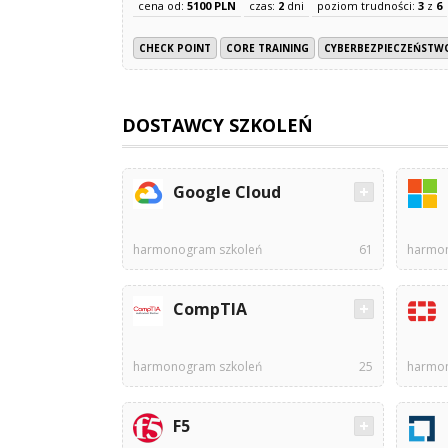
cena od:
5100 PLN
czas:
2
dni
poziom trudności:
3
z
6
CHECK POINT
CORE TRAINING
CYBERBEZPIECZEŃSTW
DOSTAWCY SZKOLEŃ
Google Cloud
harmonogram szkoleń
61
harmon
CompTIA
harmonogram szkoleń
25
harmon
F5