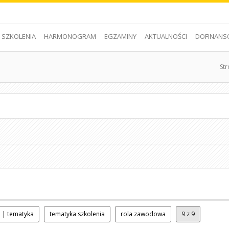
SZKOLENIA
HARMONOGRAM
EGZAMINY
AKTUALNOŚCI
DOFINANS
St
 | tematyka
tematyka szkolenia
rola zawodowa
9
z 9