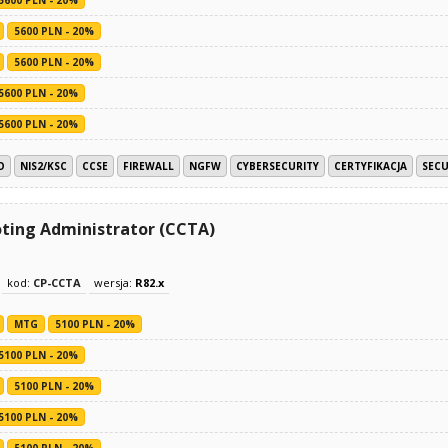
5600 PLN - 20%
5600 PLN - 20%
5600 PLN - 20%
5600 PLN - 20%
O
NIS2/KSC
CCSE
FIREWALL
NGFW
CYBERSECURITY
CERTYFIKACJA
SECU
oting Administrator (CCTA)
kod:
CP-CCTA
wersja:
R82.x
MTG
5100 PLN - 20%
5100 PLN - 20%
5100 PLN - 20%
5100 PLN - 20%
5100 PLN - 20%