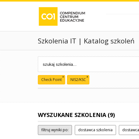
Szkolenia IT | Katalog szkoleń
x
x
Check Point
NIS2/KSC
WYSZUKANE SZKOLENIA (9)
filtruj wyniki po:
dostawca szkolenia
dostawca