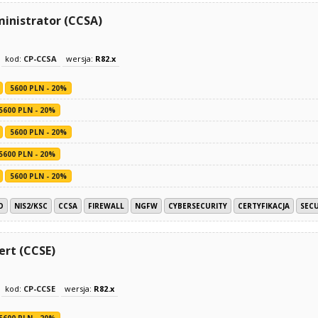
ministrator (CCSA)
kod:
CP-CCSA
wersja:
R82.x
5600 PLN - 20%
5600 PLN - 20%
5600 PLN - 20%
5600 PLN - 20%
5600 PLN - 20%
O
NIS2/KSC
CCSA
FIREWALL
NGFW
CYBERSECURITY
CERTYFIKACJA
SECU
ert (CCSE)
kod:
CP-CCSE
wersja:
R82.x
5600 PLN - 20%