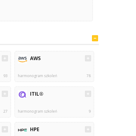
AWS
93
harmonogram szkoleń
78
ITIL®
27
harmonogram szkoleń
9
HPE