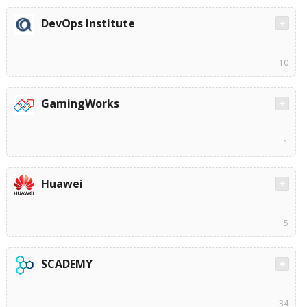
DevOps Institute
10
GamingWorks
1
Huawei
5
SCADEMY
34