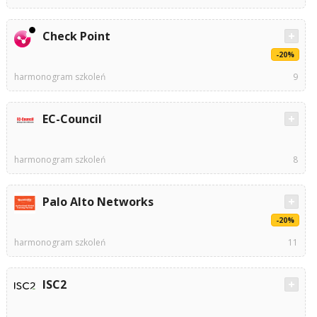
Check Point
-20%
harmonogram szkoleń
9
EC-Council
harmonogram szkoleń
8
Palo Alto Networks
-20%
harmonogram szkoleń
11
ISC2