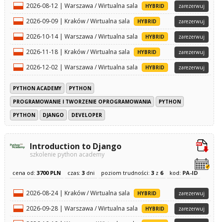
2026-08-12 | Warszawa / Wirtualna sala
HYBRID
zarezerwuj
2026-09-09 | Kraków / Wirtualna sala
HYBRID
zarezerwuj
2026-10-14 | Warszawa / Wirtualna sala
HYBRID
zarezerwuj
2026-11-18 | Kraków / Wirtualna sala
HYBRID
zarezerwuj
2026-12-02 | Warszawa / Wirtualna sala
HYBRID
zarezerwuj
PYTHON ACADEMY
PYTHON
PROGRAMOWANIE I TWORZENIE OPROGRAMOWANIA
PYTHON
PYTHON
DJANGO
DEVELOPER
Introduction to Django
szkolenie python academy
cena od:
3700 PLN
czas:
3
dni
poziom trudności:
3
z
6
kod:
PA-ID
2026-08-24 | Kraków / Wirtualna sala
HYBRID
zarezerwuj
2026-09-28 | Warszawa / Wirtualna sala
HYBRID
zarezerwuj