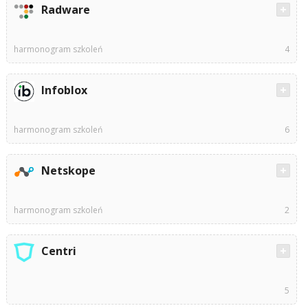
Radware
harmonogram szkoleń
4
Infoblox
harmonogram szkoleń
6
Netskope
harmonogram szkoleń
2
Centri
5