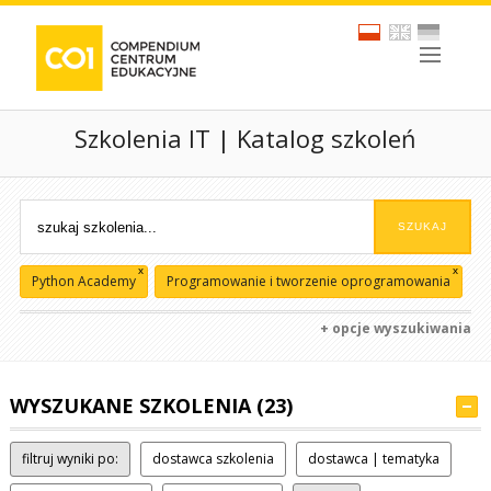
Szkolenia IT | Katalog szkoleń
x
x
Python Academy
Programowanie i tworzenie oprogramowania
+ opcje wyszukiwania
WYSZUKANE SZKOLENIA (23)
filtruj wyniki po:
dostawca szkolenia
dostawca | tematyka