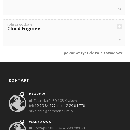
56
rola zawodowa
Cloud Engineer
71
+ pokaż wszystkie role zawodowe
KONTAKT
KRAKÓW
ul. Tatarska 5, 30-103 Kraków
tel:
12 29 84 777
, fax:
12 29 84 778
szkolenia@compendium.pl
WARSZAWA
ul. Postępu 18B, 02-676 Warszawa