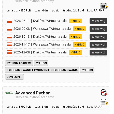
szkolenie python academy
cena od:
4150 PLN
czas:
4
dni
poziom trudności:
3
z
6
kod:
PA-PNP
2026-08-11 | Kraków / Wirtualna sala
HYBRID
zarezerwuj
2026-09-08 | Warszawa / Wirtualna sala
HYBRID
zarezerwuj
2026-10-13 | Kraków / Wirtualna sala
HYBRID
zarezerwuj
2026-11-17 | Warszawa / Wirtualna sala
HYBRID
zarezerwuj
2026-12-08 | Kraków / Wirtualna sala
HYBRID
zarezerwuj
PYTHON ACADEMY
PYTHON
PROGRAMOWANIE I TWORZENIE OPROGRAMOWANIA
PYTHON
DEVELOPER
Advanced Python
szkolenie python academy
cena od:
3700 PLN
czas:
3
dni
poziom trudności:
3
z
6
kod:
PA-AP