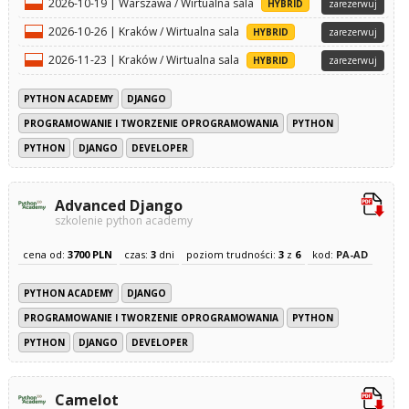
2026-10-19 | Warszawa / Wirtualna sala
HYBRID
zarezerwuj
2026-10-26 | Kraków / Wirtualna sala
HYBRID
zarezerwuj
2026-11-23 | Kraków / Wirtualna sala
HYBRID
zarezerwuj
PYTHON ACADEMY
DJANGO
PROGRAMOWANIE I TWORZENIE OPROGRAMOWANIA
PYTHON
PYTHON
DJANGO
DEVELOPER
Advanced Django
szkolenie python academy
cena od:
3700 PLN
czas:
3
dni
poziom trudności:
3
z
6
kod:
PA-AD
PYTHON ACADEMY
DJANGO
PROGRAMOWANIE I TWORZENIE OPROGRAMOWANIA
PYTHON
PYTHON
DJANGO
DEVELOPER
Camelot