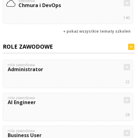
szkolenia
Chmura i DevOps
140
+ pokaż wszystkie tematy szkoleń
ROLE ZAWODOWE
rola zawodowa
Administrator
22
rola zawodowa
AI Engineer
28
rola zawodowa
Business User