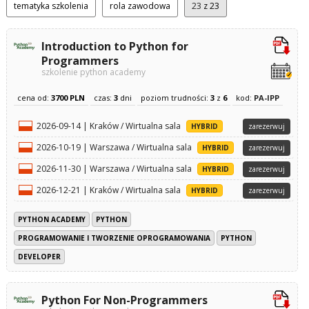
tematyka szkolenia
rola zawodowa
23
z 23
Introduction to Python for
Programmers
szkolenie python academy
cena od:
3700 PLN
czas:
3
dni
poziom trudności:
3
z
6
kod:
PA-IPP
2026-09-14 | Kraków / Wirtualna sala
HYBRID
zarezerwuj
2026-10-19 | Warszawa / Wirtualna sala
HYBRID
zarezerwuj
2026-11-30 | Warszawa / Wirtualna sala
HYBRID
zarezerwuj
2026-12-21 | Kraków / Wirtualna sala
HYBRID
zarezerwuj
PYTHON ACADEMY
PYTHON
PROGRAMOWANIE I TWORZENIE OPROGRAMOWANIA
PYTHON
DEVELOPER
Python For Non-Programmers