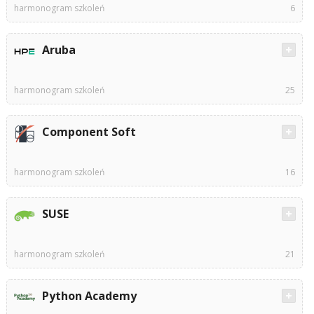
harmonogram szkoleń
6
Aruba
harmonogram szkoleń
25
Component Soft
harmonogram szkoleń
16
SUSE
harmonogram szkoleń
21
Python Academy