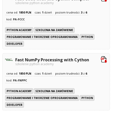
szkolenie python academy
cena od:
1850 PLN
czas:
1
dzień
poziom trudności:
3
z
6
kod:
PA-FCCC
PYTHON ACADEMY
SZKOLENIA NA ZAMÓWIENIE
PROGRAMOWANIE I TWORZENIE OPROGRAMOWANIA
PYTHON
DEVELOPER
Fast NumPy Processing with Cython
szkolenie python academy
cena od:
1850 PLN
czas:
1
dzień
poziom trudności:
3
z
6
kod:
PA-FNPPC
PYTHON ACADEMY
SZKOLENIA NA ZAMÓWIENIE
PROGRAMOWANIE I TWORZENIE OPROGRAMOWANIA
PYTHON
DEVELOPER