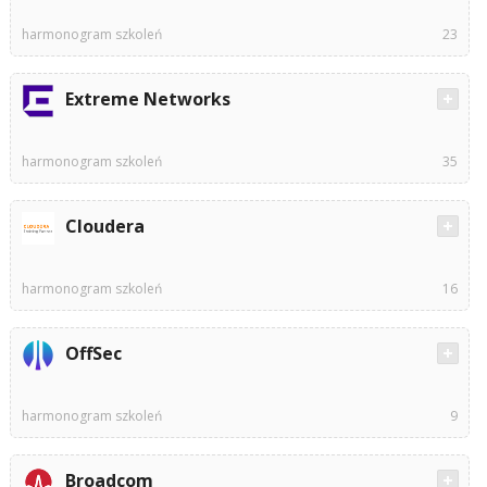
harmonogram szkoleń
23
Extreme Networks
harmonogram szkoleń
35
Cloudera
harmonogram szkoleń
16
OffSec
harmonogram szkoleń
9
Broadcom