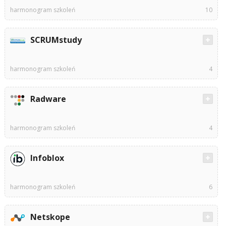
harmonogram szkoleń
10
SCRUMstudy
harmonogram szkoleń
4
Radware
harmonogram szkoleń
4
Infoblox
harmonogram szkoleń
6
Netskope