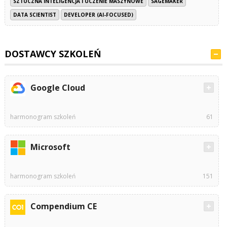
SZTUCZNA INTELIGENCJA I UCZENIE MASZYNOWE
SAGEMAKER
DATA SCIENTIST
DEVELOPER (AI-FOCUSED)
DOSTAWCY SZKOLEŃ
Google Cloud
harmonogram szkoleń
61
Microsoft
harmonogram szkoleń
151
Compendium CE