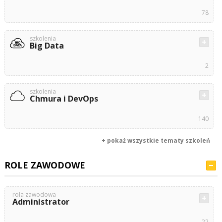
78
szkolenia
Big Data
2
szkolenia
Chmura i DevOps
140
+ pokaż wszystkie tematy szkoleń
ROLE ZAWODOWE
rola zawodowa
Administrator
22