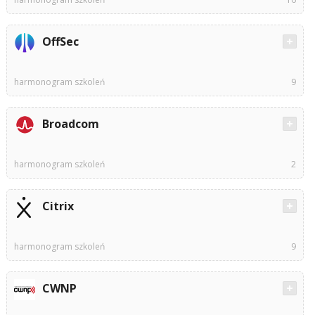
OffSec
harmonogram szkoleń
9
Broadcom
harmonogram szkoleń
2
Citrix
harmonogram szkoleń
9
CWNP