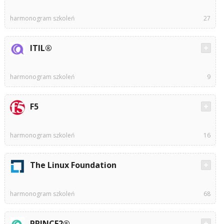
harmonogram szkoleń
27
ITIL®
harmonogram szkoleń
9
F5
harmonogram szkoleń
16
The Linux Foundation
harmonogram szkoleń
68
PRINCE2®