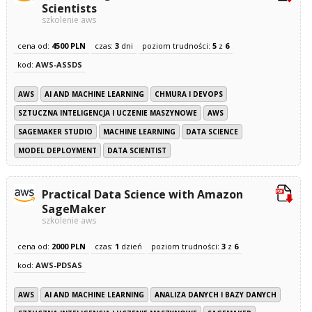
Scientists
szkolenie aws
cena od:
4500 PLN
czas:
3
dni
poziom trudności:
5
z
6
kod:
AWS-ASSDS
AWS
AI AND MACHINE LEARNING
CHMURA I DEVOPS
SZTUCZNA INTELIGENCJA I UCZENIE MASZYNOWE
AWS
SAGEMAKER STUDIO
MACHINE LEARNING
DATA SCIENCE
MODEL DEPLOYMENT
DATA SCIENTIST
Practical Data Science with Amazon
SageMaker
szkolenie aws
cena od:
2000 PLN
czas:
1
dzień
poziom trudności:
3
z
6
kod:
AWS-PDSAS
AWS
AI AND MACHINE LEARNING
ANALIZA DANYCH I BAZY DANYCH