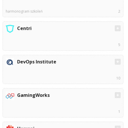
harmonogram szkoleń
2
Centri
5
DevOps Institute
10
GamingWorks
1