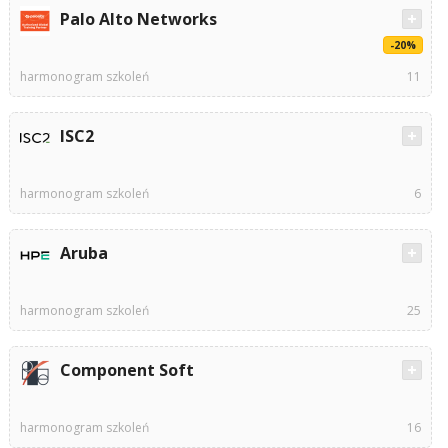
Palo Alto Networks
-20%
harmonogram szkoleń
11
ISC2
harmonogram szkoleń
6
Aruba
harmonogram szkoleń
25
Component Soft
harmonogram szkoleń
16