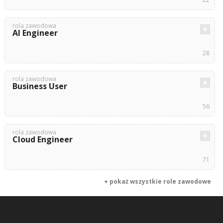
rola zawodowa
AI Engineer
28
rola zawodowa
Business User
56
rola zawodowa
Cloud Engineer
71
+ pokaż wszystkie role zawodowe