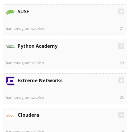
SUSE
harmonogram szkoleń
21
Python Academy
harmonogram szkoleń
23
Extreme Networks
harmonogram szkoleń
35
Cloudera
harmonogram szkoleń
16