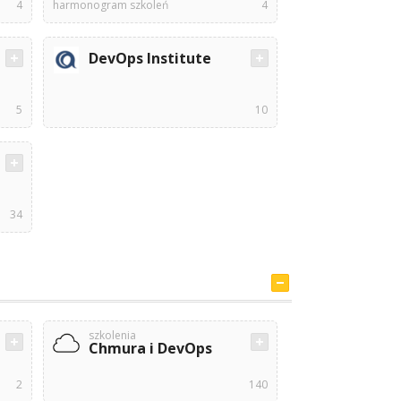
4
harmonogram szkoleń
4
DevOps Institute
5
10
34
szkolenia
Chmura i DevOps
2
140