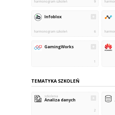
harmonogram szkoleń
9
harmon
Infoblox
harmonogram szkoleń
6
harmon
GamingWorks
1
TEMATYKA SZKOLEŃ
szkolenia
Analiza danych
2