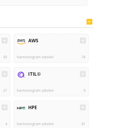
AWS
93
harmonogram szkoleń
78
ITIL®
27
harmonogram szkoleń
9
HPE
4
harmonogram szkoleń
81