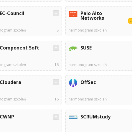
EC-Council
Palo Alto
Networks
ogram szkoleń
8
harmonogram szkoleń
Component Soft
SUSE
ogram szkoleń
16
harmonogram szkoleń
Cloudera
OffSec
ogram szkoleń
16
harmonogram szkoleń
CWNP
SCRUMstudy