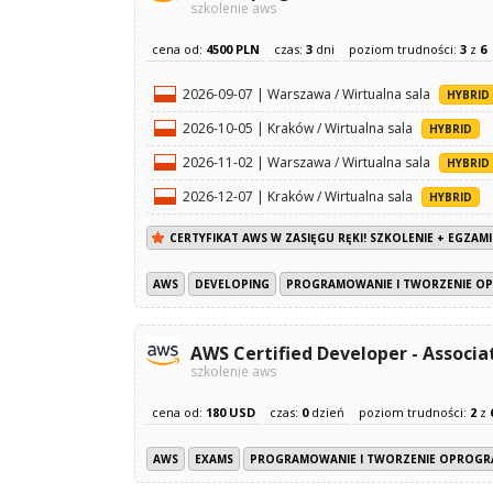
szkolenie aws
cena od:
4500 PLN
czas:
3
dni
poziom trudności:
3
z
6
2026-09-07 | Warszawa / Wirtualna sala
HYBRID
2026-10-05 | Kraków / Wirtualna sala
HYBRID
2026-11-02 | Warszawa / Wirtualna sala
HYBRID
2026-12-07 | Kraków / Wirtualna sala
HYBRID
CERTYFIKAT AWS W ZASIĘGU RĘKI! SZKOLENIE + EGZAMI
AWS
DEVELOPING
PROGRAMOWANIE I TWORZENIE 
AWS Certified Developer - Associ
szkolenie aws
cena od:
180 USD
czas:
0
dzień
poziom trudności:
2
z
AWS
EXAMS
PROGRAMOWANIE I TWORZENIE OPROG