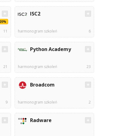
ISC2
-20%
11
harmonogram szkoleń
6
Python Academy
21
harmonogram szkoleń
23
Broadcom
9
harmonogram szkoleń
2
Radware