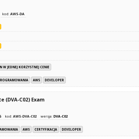
kod:
AWS-DA
N W JEDNEJ KORZYSTNEJ CENIE
OPROGRAMOWANIA
AWS
DEVELOPER
ate (DVA-C02) Exam
6
kod:
AWS-DVA-C02
wersja:
DVA-C02
RAMOWANIA
AWS
CERTYFIKACJA
DEVELOPER