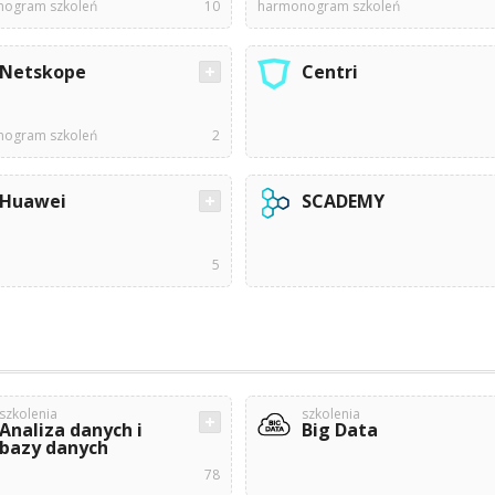
ogram szkoleń
10
harmonogram szkoleń
Netskope
Centri
ogram szkoleń
2
Huawei
SCADEMY
5
szkolenia
szkolenia
Analiza danych i
Big Data
bazy danych
78