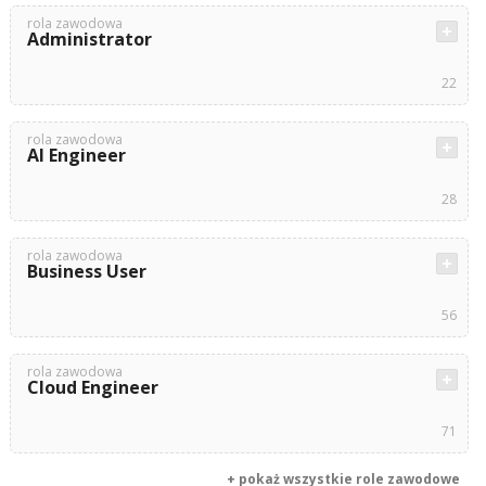
rola zawodowa
Administrator
22
rola zawodowa
AI Engineer
28
rola zawodowa
Business User
56
rola zawodowa
Cloud Engineer
71
+ pokaż wszystkie role zawodowe