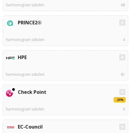
harmonogram szkoleń
68
PRINCE2®
harmonogram szkoleń
4
HPE
harmonogram szkoleń
81
Check Point
-20%
harmonogram szkoleń
9
EC-Council