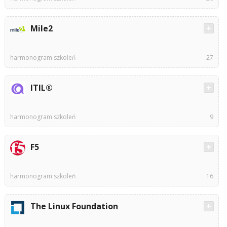
Mile2
harmonogram szkoleń
27
ITIL®
harmonogram szkoleń
9
F5
harmonogram szkoleń
16
The Linux Foundation