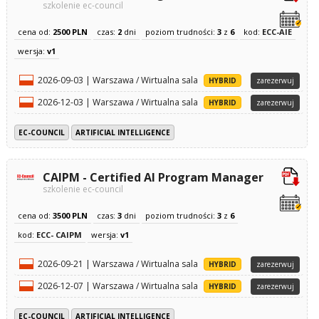
szkolenie ec-council
cena od:
2500 PLN
czas:
2
dni
poziom trudności:
3
z
6
kod:
ECC-AIE
wersja:
v1
2026-09-03 | Warszawa / Wirtualna sala
HYBRID
zarezerwuj
2026-12-03 | Warszawa / Wirtualna sala
HYBRID
zarezerwuj
EC-COUNCIL
ARTIFICIAL INTELLIGENCE
CAIPM - Certified AI Program Manager
szkolenie ec-council
cena od:
3500 PLN
czas:
3
dni
poziom trudności:
3
z
6
kod:
ECC- CAIPM
wersja:
v1
2026-09-21 | Warszawa / Wirtualna sala
HYBRID
zarezerwuj
2026-12-07 | Warszawa / Wirtualna sala
HYBRID
zarezerwuj
EC-COUNCIL
ARTIFICIAL INTELLIGENCE