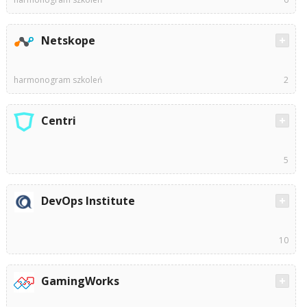
Netskope
harmonogram szkoleń
2
Centri
5
DevOps Institute
10
GamingWorks