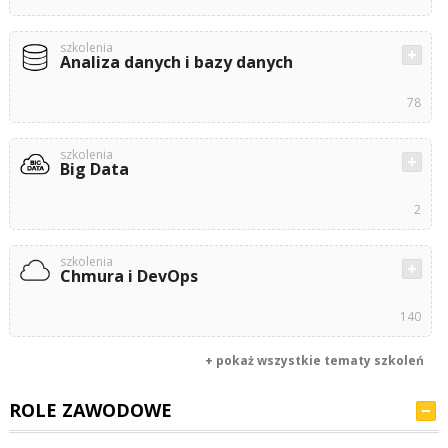
szkolenia
Analiza danych i bazy danych
78
szkolenia
Big Data
2
szkolenia
Chmura i DevOps
140
+ pokaż wszystkie tematy szkoleń
ROLE ZAWODOWE