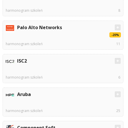
harmonogram szkoleń
8
Palo Alto Networks
-20%
harmonogram szkoleń
11
ISC2
harmonogram szkoleń
6
Aruba
harmonogram szkoleń
25
Component Soft