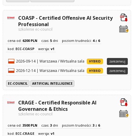
COASP - Certified Offensive AI Security
Professional
szkolenie ec-council
cena od:
6200 PLN
czas:
5
dni
poziom trudności:
4
z
6
kod:
ECC-COASP
wersja:
v1
2026-09-14 | Warszawa / Wirtualna sala
HYBRID
zarezerwuj
2026-12-14 | Warszawa / Wirtualna sala
HYBRID
zarezerwuj
EC-COUNCIL
ARTIFICIAL INTELLIGENCE
CRAGE - Certified Responsible AI
Governance & Ethics
szkolenie ec-council
cena od:
3500 PLN
czas:
3
dni
poziom trudności:
3
z
6
kod:
ECC-CRAGE
wersja:
v1