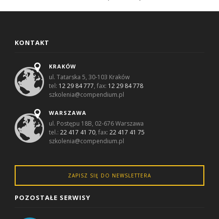
KONTAKT
KRAKÓW
ul. Tatarska 5, 30-103 Kraków
tel:
12 29 84 777
, fax:
12 29 84 778
szkolenia@compendium.pl
WARSZAWA
ul. Postępu 18B, 02-676 Warszawa
tel.:
22 417 41 70
, fax:
22 417 41 75
szkolenia@compendium.pl
ZAPISZ SIĘ DO NEWSLETTERA
POZOSTAŁE SERWISY