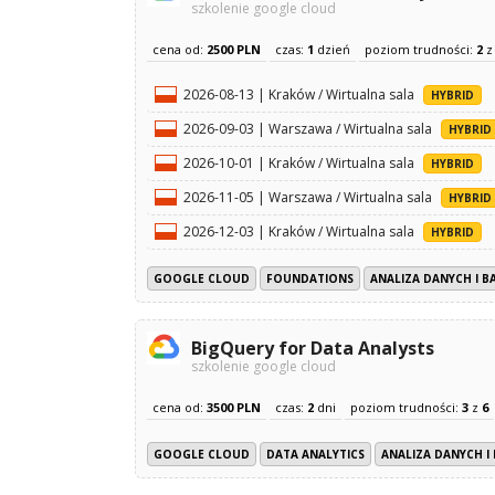
szkolenie google cloud
cena od:
2500 PLN
czas:
1
dzień
poziom trudności:
2
2026-08-13 | Kraków / Wirtualna sala
HYBRID
2026-09-03 | Warszawa / Wirtualna sala
HYBRID
2026-10-01 | Kraków / Wirtualna sala
HYBRID
2026-11-05 | Warszawa / Wirtualna sala
HYBRID
2026-12-03 | Kraków / Wirtualna sala
HYBRID
GOOGLE CLOUD
FOUNDATIONS
ANALIZA DANYCH I B
BigQuery for Data Analysts
szkolenie google cloud
cena od:
3500 PLN
czas:
2
dni
poziom trudności:
3
z
6
GOOGLE CLOUD
DATA ANALYTICS
ANALIZA DANYCH I