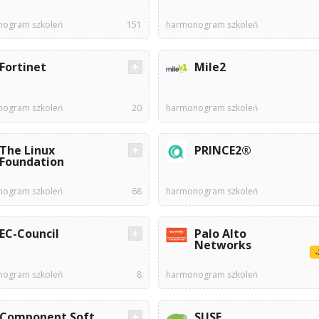
ogram szkoleń
151
harmonogram szkoleń
Fortinet
Mile2
ogram szkoleń
20
harmonogram szkoleń
The Linux
PRINCE2®
Foundation
ogram szkoleń
68
harmonogram szkoleń
EC-Council
Palo Alto
Networks
ogram szkoleń
8
harmonogram szkoleń
Component Soft
SUSE