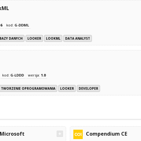
okML
z
6
kod:
G-DDML
 BAZY DANYCH
LOOKER
LOOKML
DATA ANALYST
kod:
G-LDDD
wersja:
1.0
I TWORZENIE OPROGRAMOWANIA
LOOKER
DEVELOPER
Microsoft
Compendium CE