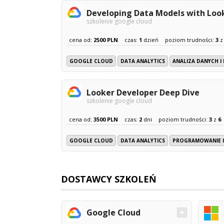
Developing Data Models with Lo
szkolenie google cloud
cena od:
2500 PLN
czas:
1
dzień
poziom trudności:
3
GOOGLE CLOUD
DATA ANALYTICS
ANALIZA DANYCH I
Looker Developer Deep Dive
szkolenie google cloud
cena od:
3500 PLN
czas:
2
dni
poziom trudności:
3
z
6
GOOGLE CLOUD
DATA ANALYTICS
PROGRAMOWANIE 
DOSTAWCY SZKOLEŃ
Google Cloud