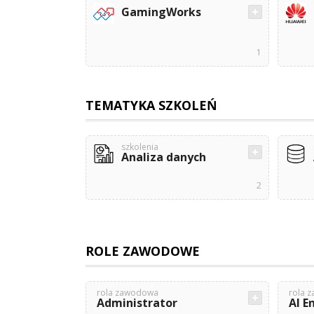
GamingWorks
1
TEMATYKA SZKOLEŃ
szkolenia
Analiza danych
2
ROLE ZAWODOWE
rola zawodowa
rola 
Administrator
AI E