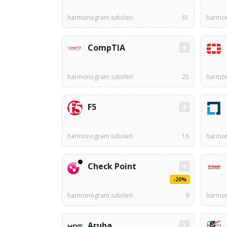
harmonogram szkoleń
61
harmon
CompTIA
harmonogram szkoleń
25
harmon
F5
harmonogram szkoleń
16
harmon
Check Point
-20%
harmonogram szkoleń
9
harmon
Aruba