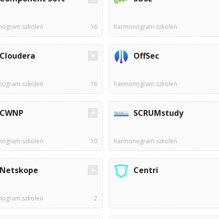
ogram szkoleń
16
harmonogram szkoleń
Cloudera
OffSec
ogram szkoleń
16
harmonogram szkoleń
CWNP
SCRUMstudy
ogram szkoleń
10
harmonogram szkoleń
Netskope
Centri
ogram szkoleń
2