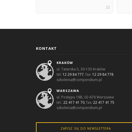
22
KONTAKT
KRAKÓW
ul. Tatarska 5, 30-103 Kraków
tel:
12 29 84 777
, fax:
12 29 84 778
szkolenia@compendium.pl
WARSZAWA
ul. Postępu 18B, 02-676 Warszawa
tel.:
22 417 41 70
, fax:
22 417 41 75
szkolenia@compendium.pl
ZAPISZ SIĘ DO NEWSLETTERA