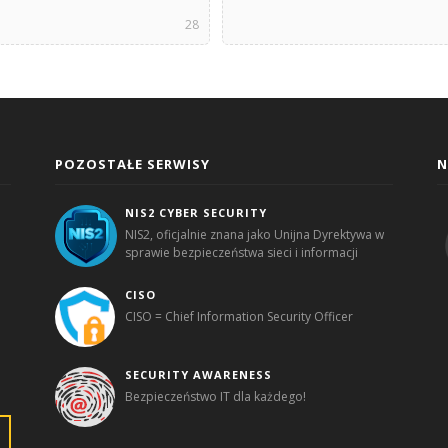
28
POZOSTAŁE SERWISY
N
NIS2 CYBER SECURITY
NIS2, oficjalnie znana jako Unijna Dyrektywa w
sprawie bezpieczeństwa sieci i informacji
CISO
CISO = Chief Information Security Officer
SECURITY AWARENESS
Bezpieczeństwo IT dla każdego!