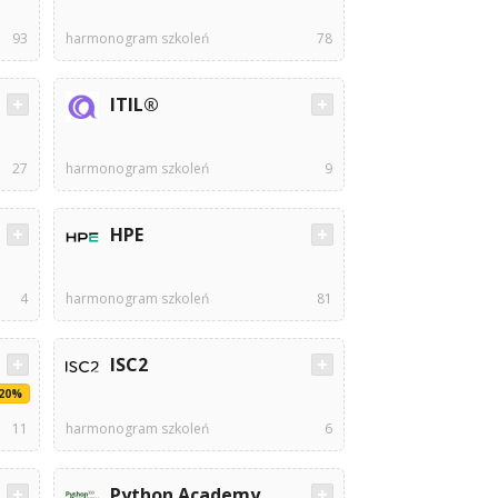
93
harmonogram szkoleń
78
ITIL®
27
harmonogram szkoleń
9
HPE
4
harmonogram szkoleń
81
ISC2
-20%
11
harmonogram szkoleń
6
Python Academy