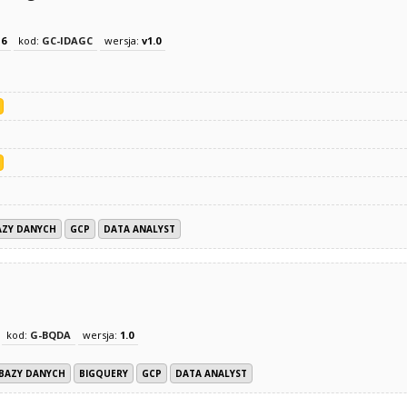
z
6
kod:
GC-IDAGC
wersja:
v1.0
AZY DANYCH
GCP
DATA ANALYST
kod:
G-BQDA
wersja:
1.0
 BAZY DANYCH
BIGQUERY
GCP
DATA ANALYST