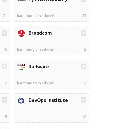
21
harmonogram szkoleń
23
Broadcom
9
harmonogram szkoleń
2
Radware
4
harmonogram szkoleń
4
DevOps Institute
5
10