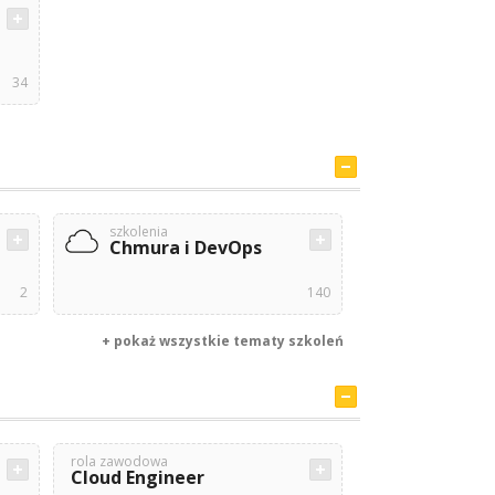
34
szkolenia
Chmura i DevOps
2
140
+ pokaż wszystkie tematy szkoleń
rola zawodowa
Cloud Engineer