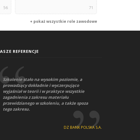
56
71
+ pokaż wszystkie role zawodowe
ASZE REFERENCJE
Szkolenie stało na wysokim poziomie, a
prowadzący dokładnie i wyczerpująco
wyjaśniał w teorii i w praktyce wszystkie
zagadnienia z zakresu materiału
przewidzianego w szkoleniu, a także spoza
tego zakresu.
DZ BANK POLSKA S.A.