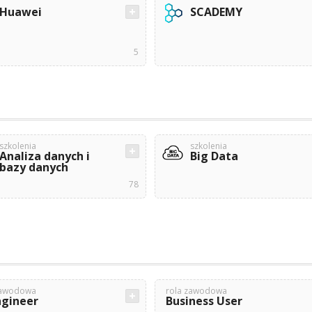
Huawei
SCADEMY
5
szkolenia
szkolenia
Analiza danych i
Big Data
bazy danych
78
zawodowa
rola zawodowa
ngineer
Business User