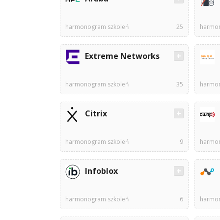
harmonogram szkoleń
25
harmon
Extreme Networks
harmonogram szkoleń
35
harmon
Citrix
harmonogram szkoleń
9
harmon
Infoblox
harmonogram szkoleń
6
harmon