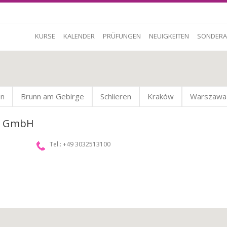
KURSE
KALENDER
PRÜFUNGEN
NEUIGKEITEN
SONDERA
en
Brunn am Gebirge
Schlieren
Kraków
Warszawa
nd GmbH
Tel.: +49 3032513100