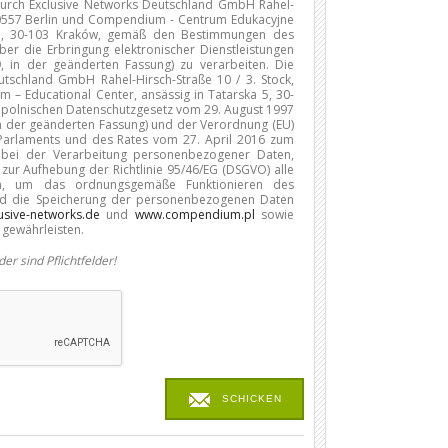
rch Exclusive Networks Deutschland GmbH Rahel-
 10557 Berlin und Compendium - Centrum Edukacyjne
a 5, 30-103 Kraków, gemäß den Bestimmungen des
ber die Erbringung elektronischer Dienstleistungen
9, in der geänderten Fassung) zu verarbeiten. Die
utschland GmbH Rahel-Hirsch-Straße 10 / 3. Stock,
– Educational Center, ansässig in Tatarska 5, 30-
polnischen Datenschutzgesetz vom 29. August 1997
 in der geänderten Fassung) und der Verordnung (EU)
Parlaments und des Rates vom 27. April 2016 zum
n bei der Verarbeitung personenbezogener Daten,
zur Aufhebung der Richtlinie 95/46/EG (DSGVO) alle
n, um das ordnungsgemäße Funktionieren des
nd die Speicherung der personenbezogenen Daten
lusive-networks.de
und
www.compendium.pl
sowie
gewährleisten.
er sind Pflichtfelder!
SCHICKEN