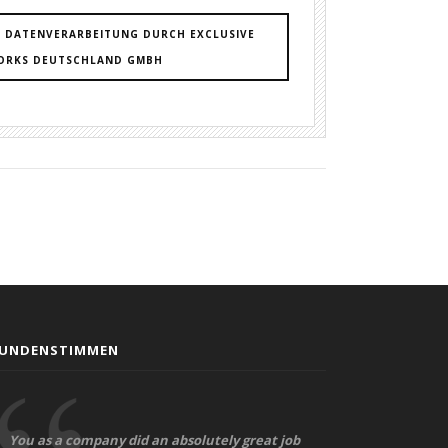
 DATENVERARBEITUNG DURCH EXCLUSIVE
ORKS DEUTSCHLAND GMBH
UNDENSTIMMEN
You as a company did an absolutely great job