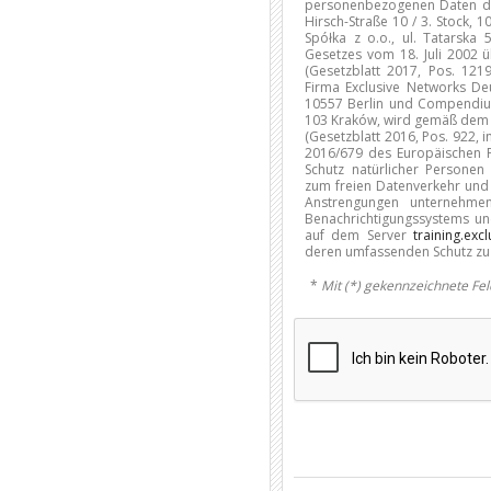
personenbezogenen Daten du
Hirsch-Straße 10 / 3. Stock,
Spółka z o.o., ul. Tatarsk
Gesetzes vom 18. Juli 2002 ü
(Gesetzblatt 2017, Pos. 121
Firma Exclusive Networks De
10557 Berlin und Compendium 
103 Kraków, wird gemäß dem 
(Gesetzblatt 2016, Pos. 922,
2016/679 des Europäischen 
Schutz natürlicher Persone
zum freien Datenverkehr und 
Anstrengungen unternehme
Benachrichtigungssystems u
auf dem Server
training.exc
deren umfassenden Schutz zu 
*
Mit (*) gekennzeichnete Feld