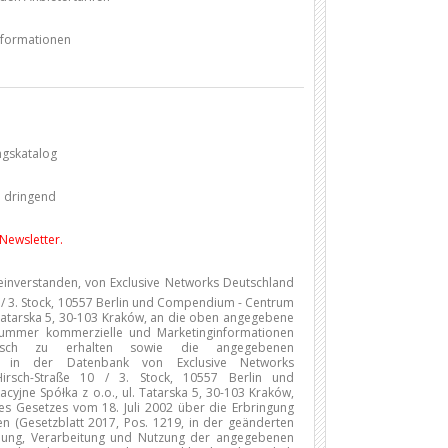
Informationen
ngskatalog
h dringend
 Newsletter.
 einverstanden, von Exclusive Networks Deutschland
/ 3. Stock, 10557 Berlin und Compendium - Centrum
. Tatarska 5, 30-103 Kraków, an die oben angegebene
nummer kommerzielle und Marketinginformationen
onisch zu erhalten sowie die angegebenen
 in der Datenbank von Exclusive Networks
irsch-Straße 10 / 3. Stock, 10557 Berlin und
jne Spółka z o.o., ul. Tatarska 5, 30-103 Kraków,
 Gesetzes vom 18. Juli 2002 über die Erbringung
gen (Gesetzblatt 2017, Pos. 1219, in der geänderten
bung, Verarbeitung und Nutzung der angegebenen