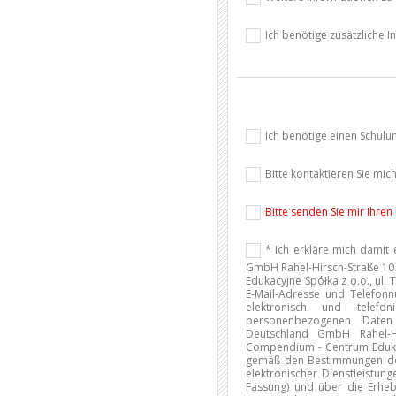
Ich benötige zusätzliche 
Ich benötige einen Schulu
Bitte kontaktieren Sie mic
Bitte senden Sie mir Ihren
* Ich erkläre mich damit
GmbH Rahel-Hirsch-Straße 10 
Edukacyjne Spółka z o.o., ul
E-Mail-Adresse und Telefon
elektronisch und telef
personenbezogenen Daten
Deutschland GmbH Rahel-H
Compendium - Centrum Edukacy
gemäß den Bestimmungen des
elektronischer Dienstleistun
Fassung) und über die Erhe