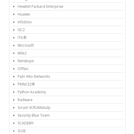
Hewlett Packard Enterprise
Huawei
Infoblox
ISC2
ITIL®
Microsoft
Mile2
Netskope
OffSec
Palo Alto Networks
PRINCE2®
Python Academy
Radware
Scrum SCRUMstudy
Security Blue Team
SCADEMY
SUSE