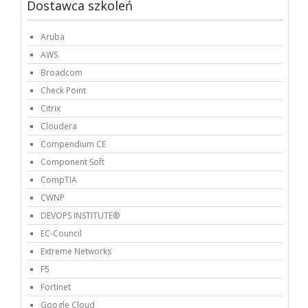
Dostawca szkoleń
Aruba
AWS
Broadcom
Check Point
Citrix
Cloudera
Compendium CE
Component Soft
CompTIA
CWNP
DEVOPS INSTITUTE®
EC-Council
Extreme Networks
F5
Fortinet
Google Cloud