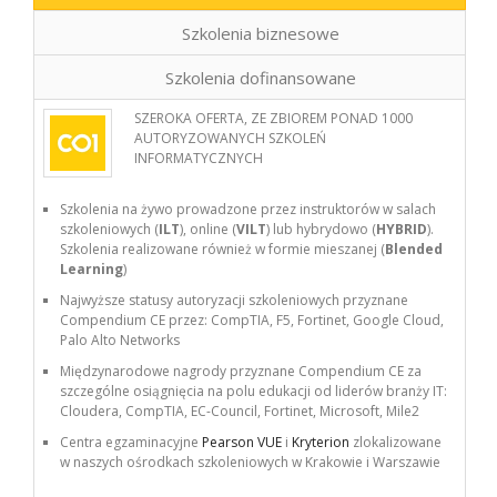
Szkolenia biznesowe
Szkolenia dofinansowane
SZEROKA OFERTA, ZE ZBIOREM PONAD 1000
AUTORYZOWANYCH SZKOLEŃ
INFORMATYCZNYCH
Szkolenia na żywo prowadzone przez instruktorów w salach
szkoleniowych (
ILT
), online (
VILT
) lub hybrydowo (
HYBRID
).
Szkolenia realizowane również w formie mieszanej (
Blended
Learning
)
Najwyższe statusy autoryzacji szkoleniowych przyznane
Compendium CE przez: CompTIA, F5, Fortinet, Google Cloud,
Palo Alto Networks
Międzynarodowe nagrody przyznane Compendium CE za
szczególne osiągnięcia na polu edukacji od liderów branży IT:
Cloudera, CompTIA, EC-Council, Fortinet, Microsoft, Mile2
Centra egzaminacyjne
Pearson VUE
i
Kryterion
zlokalizowane
w naszych ośrodkach szkoleniowych w Krakowie i Warszawie