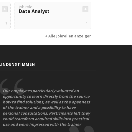
job role
Data Analyst
1
1
+ Alle Jobrollen anzeigen
UNDENSTIMMEN
Our employees particularly valuated an
opportunity to learn directly from the source
how to find solutions, as well as the openness
of the trainer and a possibility to have
personal consultations. Participants felt they
could transform acquired skills into practical
use and were impressed with the trainer