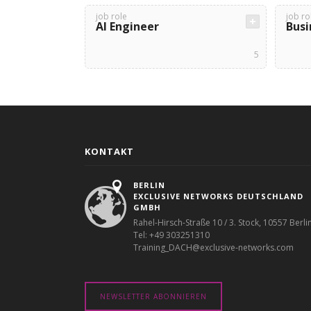
job role
job ro
AI Engineer
Busi
5
KONTAKT
BERLIN
EXCLUSIVE NETWORKS DEUTSCHLAND
GMBH
Rahel-Hirsch-Straße 10 / 3. Stock, 10557 Berli
Tel: +49 303251310
Training_DACH@exclusive-networks.com
NEWSLETTER ABONNIEREN