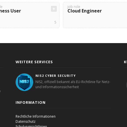
le
job role
ness User
Cloud Engineer
5
WEITERE SERVICES
K
NIS2 CYBER SECURITY
NIS2, offiziell bekannt als EU-Richtlinie für Netz-
und Informationssicherheit
n
INFORMATION
Rechtliche Informationen
Datenschutz
Schulungsrichtlinien