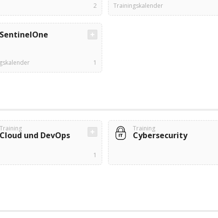
2
Trainingskalender
SentinelOne
ngskalender
1
Training
Training
Cloud und DevOps
Cybersecurity
1