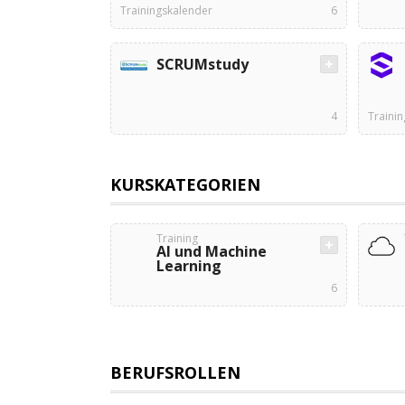
Trainingskalender
6
SCRUMstudy
4
Traini
KURSKATEGORIEN
Training
AI und Machine
Learning
6
BERUFSROLLEN