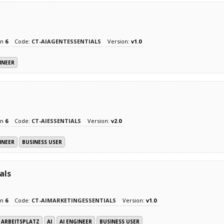
on
6
Code:
CT-AIAGENTESSENTIALS
Version:
v1.0
INEER
on
6
Code:
CT-AIESSENTIALS
Version:
v2.0
INEER
BUSINESS USER
als
on
6
Code:
CT-AIMARKETINGESSENTIALS
Version:
v1.0
ARBEITSPLATZ
AI
AI ENGINEER
BUSINESS USER