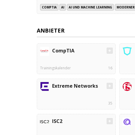
COMPTIA
AI
AI UND MACHINE LEARNING
MODERNER 
ANBIETER
CompTIA
Trainingskalender
16
Extreme Networks
35
ISC2