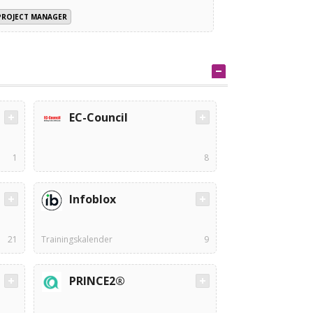
PROJECT MANAGER
EC-Council
1
8
Infoblox
21
Trainingskalender
9
PRINCE2®