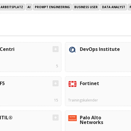
ARBEITSPLATZ
AI
PROMPT ENGINEERING
BUSINESS USER
DATA ANALYST
Centri
DevOps Institute
5
F5
Fortinet
15
Trainingskalender
ITIL®
Palo Alto
Networks