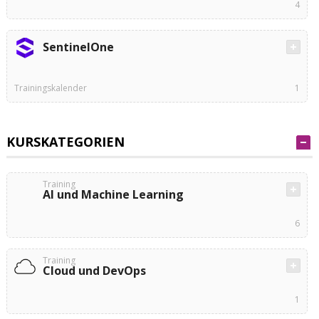
4
SentinelOne
Trainingskalender
1
KURSKATEGORIEN
Training
AI und Machine Learning
6
Training
Cloud und DevOps
1