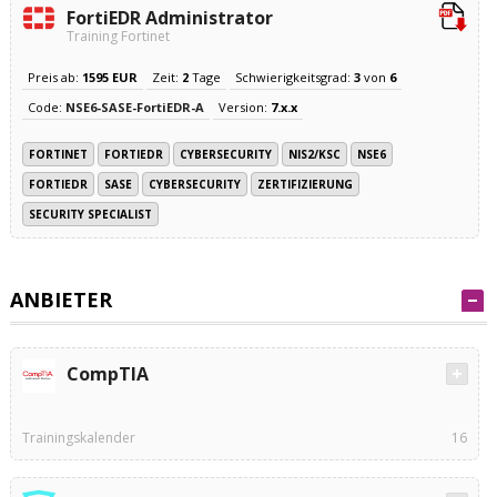
FortiEDR Administrator
Training Fortinet
Preis ab:
1595 EUR
Zeit:
2
Tage
Schwierigkeitsgrad:
3
von
6
Code:
NSE6-SASE-FortiEDR-A
Version:
7.x.x
FORTINET
FORTIEDR
CYBERSECURITY
NIS2/KSC
NSE6
FORTIEDR
SASE
CYBERSECURITY
ZERTIFIZIERUNG
SECURITY SPECIALIST
ANBIETER
CompTIA
Trainingskalender
16