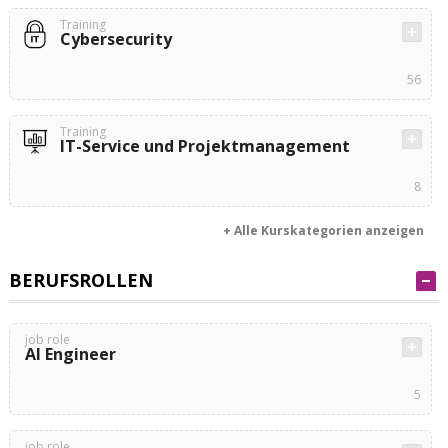
Training
Cybersecurity
56
Training
IT-Service und Projektmanagement
8
+ Alle Kurskategorien anzeigen
BERUFSROLLEN
job role
AI Engineer
5
job role