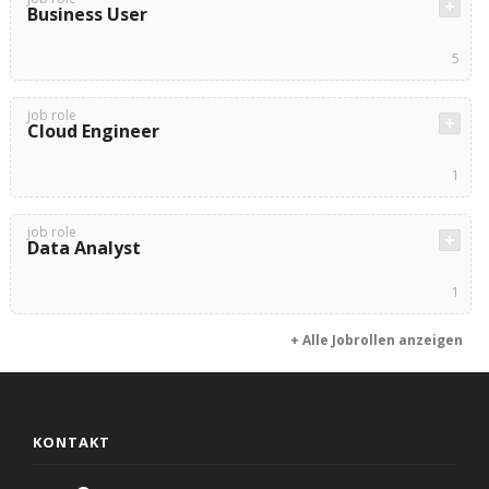
Business User
5
job role
Cloud Engineer
1
job role
Data Analyst
1
+ Alle Jobrollen anzeigen
KONTAKT