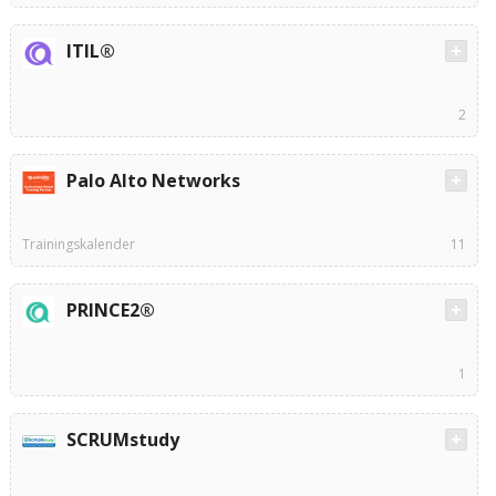
ITIL®
2
Palo Alto Networks
Trainingskalender
11
PRINCE2®
1
SCRUMstudy