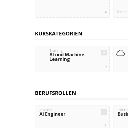
4
Traini
KURSKATEGORIEN
Training
AI und Machine
Learning
6
BERUFSROLLEN
job role
job ro
AI Engineer
Busi
5