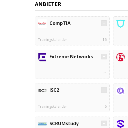
ANBIETER
CompTIA
Trainingskalender
16
Extreme Networks
35
ISC2
Trainingskalender
6
SCRUMstudy