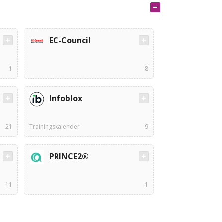
EC-Council
1
8
Infoblox
21
Trainingskalender
9
PRINCE2®
11
1