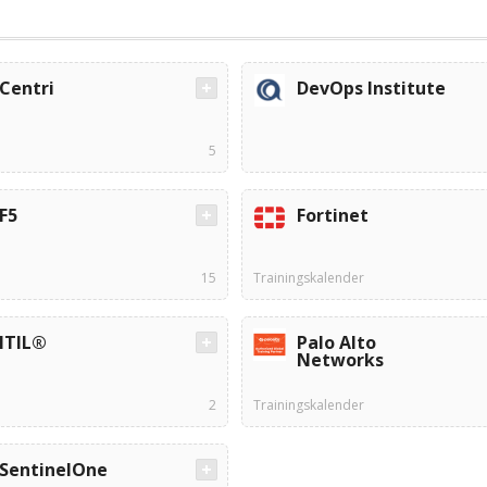
Centri
DevOps Institute
5
F5
Fortinet
15
Trainingskalender
ITIL®
Palo Alto
Networks
2
Trainingskalender
SentinelOne