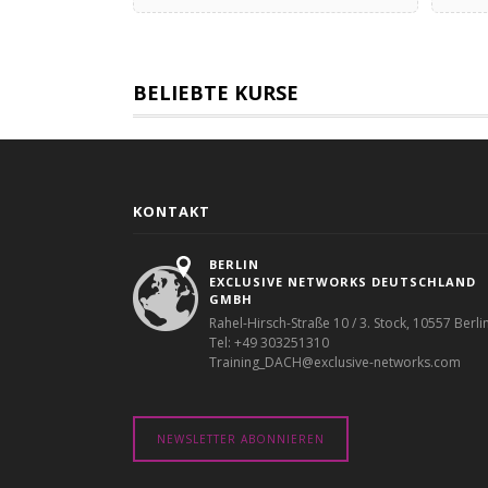
BELIEBTE KURSE
KONTAKT
BERLIN
EXCLUSIVE NETWORKS DEUTSCHLAND
GMBH
Rahel-Hirsch-Straße 10 / 3. Stock, 10557 Berli
Tel: +49 303251310
Training_DACH@exclusive-networks.com
NEWSLETTER ABONNIEREN