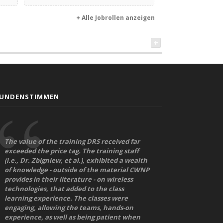
+ Alle Jobrollen anzeigen
UNDENSTIMMEN
The value of the training DRS received far
exceeded the price tag. The training staff
(i.e., Dr. Zbigniew, et al.), exhibited a wealth
of knowledge - outside of the material CWNP
provides in their literature - on wireless
technologies, that added to the class
learning experience. The classes were
engaging, allowing the teams, hands-on
experience, as well as being patient when