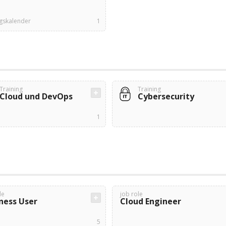
ngskalender
1
Training
Training
Cloud und DevOps
Cybersecurity
1
le
job role
ness User
Cloud Engineer
5