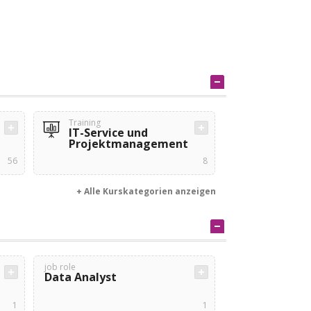
Training
IT-Service und
Projektmanagement
56
8
+ Alle Kurskategorien anzeigen
job role
Data Analyst
1
1