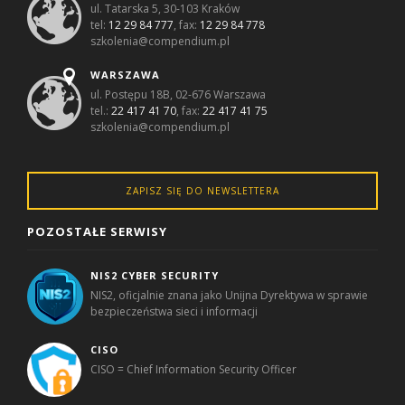
ul. Tatarska 5, 30-103 Kraków
tel:
12 29 84 777
, fax:
12 29 84 778
szkolenia@compendium.pl
WARSZAWA
ul. Postępu 18B, 02-676 Warszawa
tel.:
22 417 41 70
, fax:
22 417 41 75
szkolenia@compendium.pl
ZAPISZ SIĘ DO NEWSLETTERA
POZOSTAŁE SERWISY
NIS2 CYBER SECURITY
NIS2, oficjalnie znana jako Unijna Dyrektywa w sprawie
bezpieczeństwa sieci i informacji
CISO
CISO = Chief Information Security Officer