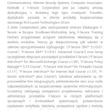
Communications, Internet Security Systems, Computer Associates.
Kontrakt z F-Secure Corporation jest już czwartą umową
dystrybucyjną z dostawcą tego typu rozwiązań. Ponadto,
dystrybutor posiada w ofercie produkty bezpieczeństwa
sieciowego firm Lucent Technologies i 3Com.
Z kolei Compendium, jako autoryzowane centrum Edukacyjne F-
Secure w Europie Środkowo-Wschodniej (ang. F-Secure Training
Partner) przygotowało program szkoleniowy składający się z
siedmiu modułów. Tworzą go dwupoziomowy cykl szkoleń w
zakresie oprogramowania szyfrującego: ("F-Secure SSH™ 5.1/3.0.1
Course", "F-Secure SSH™ 5.1/3.0.1 Advanced Course") oraz kursy
szczegółowe dotyczące pozostałych produktów F-Secure ("F-Secure
Anti-Virus™ for Microsoft Exchange Course v.1.00", "F-Secure Policy
Manager™ 5.10 Course", "F-Secure Anti-Virus™ for Firewalls Course
v.1.11", "F-Secure Anti-Virus™ for Internet Mail Course v.1.10", "F-
Secure Anti-Virus™ plus Course"). Szkolenia adresowane są do
pracowników firm integracyjnych, administratorów sieci oraz osób
odpowiedzialnych za bezpieczeństwo systemów informatycznych.
Uczestnicy zdobywają umiejętności projektowania, wdrażania i
administracji produktów F-Secure w różnych platformach
sprzętowych i środowiskach systemowych, potwierdzone
uzyskaniem certyfikatu. Szkolenia, prowadzone zgodnie z metodą