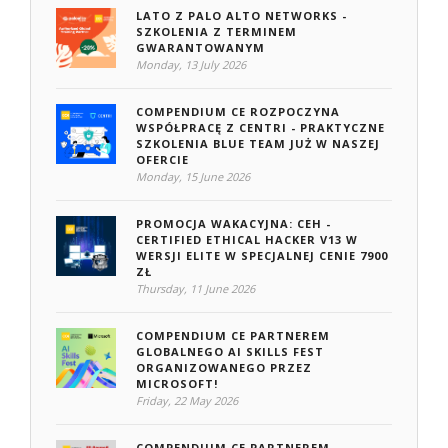
LATO Z PALO ALTO NETWORKS -
SZKOLENIA Z TERMINEM
GWARANTOWANYM
Monday, 13 July 2026
COMPENDIUM CE ROZPOCZYNA
WSPÓŁPRACĘ Z CENTRI - PRAKTYCZNE
SZKOLENIA BLUE TEAM JUŻ W NASZEJ
OFERCIE
Monday, 15 June 2026
PROMOCJA WAKACYJNA: CEH -
CERTIFIED ETHICAL HACKER V13 W
WERSJI ELITE W SPECJALNEJ CENIE 7900
ZŁ
Thursday, 11 June 2026
COMPENDIUM CE PARTNEREM
GLOBALNEGO AI SKILLS FEST
ORGANIZOWANEGO PRZEZ
MICROSOFT!
Friday, 22 May 2026
COMPENDIUM CE PARTNEREM