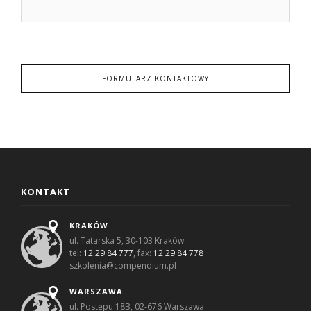
FORMULARZ KONTAKTOWY
KONTAKT
KRAKÓW
ul. Tatarska 5, 30-103 Kraków
tel:
12 29 84 777
, fax:
12 29 84 778
szkolenia@compendium.pl
WARSZAWA
ul. Postępu 18B, 02-676 Warszawa