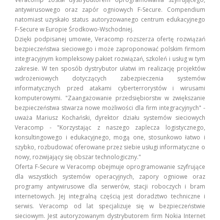
antywirusowego oraz zapór ogniowych F-Secure. Compendium
natomiast uzyskało status autoryzowanego centrum edukacyjnego
F-Secure w Europie Środkowo-Wschodniej.
Dzięki podpisanej umowie, Veracomp rozszerza ofertę rozwiązań
bezpieczeństwa sieciowego i może zaproponować polskim firmom
integracyjnym kompleksowy pakiet rozwiązań, szkoleń i usług w tym
zakresie. W ten sposób dystrybutor ułatwi im realizację projektów
wdrożeniowych dotyczących zabezpieczenia systemów
informatycznych przed atakami cyberterrorystów i wirusami
komputerowymi. "Zaangażowanie przedsiębiorstw w zwiększanie
bezpieczeństwa stwarza nowe możliwości dla firm integracyjnych" -
uważa Mariusz Kochański, dyrektor działu systemów sieciowych
Veracomp - "Korzystając z naszego zaplecza logistycznego,
konsultingowego i edukacyjnego, mogą one, stosunkowo łatwo i
szybko, rozbudować oferowane przez siebie usługi informatyczne o
nowy, rozwijający się obszar technologiczny."
Oferta F-Secure w Veracomp obejmuje oprogramowanie szyfrujące
dla wszystkich systemów operacyjnych, zapory ogniowe oraz
programy antywirusowe dla serwerów, stacji roboczych i bram
internetowych. Jej integralną częścią jest doradztwo techniczne i
serwis. Veracomp od lat specjalizuje się w bezpieczeństwie
sieciowym. Jest autoryzowanym dystrybutorem firm Nokia Internet