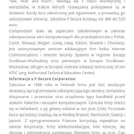
"see, hear and touch", składają się z części teoretycznej i
warsztatów, w trakcie których rozwiązania pokazywane są w
działaniu. Każdy kurs zakończony jest egzaminem, a prowadzą go
autoryzowani trenerzy. Szkolenia F-Secure kosztują od 460 do 520
euro.
Compendium stało się zapleczem szkoleniowym w zakresie
zabezpieczania sieci komputerowych dla przedsiębiorców z Polski,
Czech, Słowacji, Węgier, Łotwy, Litwy, Estonii, Słowenii i Chorwacji.
Jest autoryzowanym centrum edukacyjnym firm Nokia Internet
Communications i Internet Security Systems w regionie Europy
Środkowo-Wschodniej oraz pierwszym w Europie Środkowo-
Wschodniej (drugim w Europie) centrum edukacji technicznej 3Com
ATEC (ang. Authorized Technical Education Center).
Informacje o F-Secure Corporation
Założona w 1998 roku w Finlandii firma jest dziś wiodącym
dostawcą oprogramowania zabezpieczającego serwery, komputery
stacjonarne i przenośne oraz urządzenia typu handheld przed
atakami hakerów i wirusami komputerowymi. Centrala firmy mieści
się w Helsinkach, a jej główny oddział w San Jose (USA). Pozostałe
biura sprzedaży znajdują się w Wielkiej Brytanii, Niemczech, Szwecji i
Japonii. Z oprogramowania F-Secure korzystają największe na
świecie korporacje, firmy telekomunikacyjne, linie lotnicze, siły
zbrojne i administracja państwowa. Klientami firmy są m.in. Cap