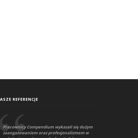
ASZE REFERENCJE
Pracownicy Compendium wykazali się dużym
zaangażowaniem oraz profesjonalizmem w