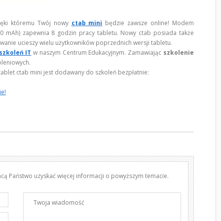
ięki któremu Twój nowy
ctab mini
będzie zawsze online! Modem
00 mAh) zapewnia 8 godzin pracy tabletu. Nowy ctab posiada także
anie ucieszy wielu użytkowników poprzednich wersji tabletu.
szkoleń IT
w naszym Centrum Edukacyjnym. Zamawiając
szkolenie
oleniowych.
tablet ctab mini jest dodawany do szkoleń bezpłatnie:
ie!
chcą Państwo uzyskać więcej informacji o powyższym temacie.