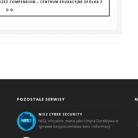
RZEZ COMPENDIUM – CENTRUM EDUKACYJNE SPÓŁKA Z
O.O.
POZOSTAŁE SERWISY
N
NIS2 CYBER SECURITY
NIS2, oficjalnie znana jako Unijna Dyrektywa w
sprawie bezpieczeństwa sieci i informacji