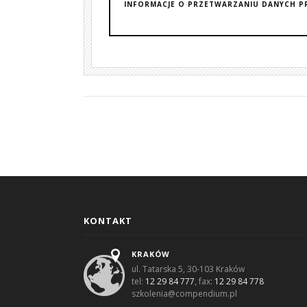
INFORMACJE O PRZETWARZANIU DANYCH P
KONTAKT
KRAKÓW
ul. Tatarska 5, 30-103 Kraków
tel:
12 29 84 777
, fax:
12 29 84 778
szkolenia@compendium.pl