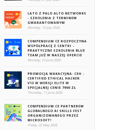
LATO Z PALO ALTO NETWORKS
- SZKOLENIA Z TERMINEM
GWARANTOWANYM
Monday, 13 July 2026
COMPENDIUM CE ROZPOCZYNA
WSPÓŁPRACĘ Z CENTRI -
PRAKTYCZNE SZKOLENIA BLUE
TEAM JUŻ W NASZEJ OFERCIE
Monday, 15 June 2026
PROMOCJA WAKACYJNA: CEH -
CERTIFIED ETHICAL HACKER
V13 W WERSJI ELITE W
SPECJALNEJ CENIE 7900 ZŁ
Thursday, 11 June 2026
COMPENDIUM CE PARTNEREM
GLOBALNEGO AI SKILLS FEST
ORGANIZOWANEGO PRZEZ
MICROSOFT!
Friday, 22 May 2026