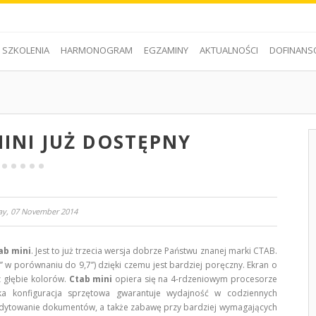
SZKOLENIA
HARMONOGRAM
EGZAMINY
AKTUALNOŚCI
DOFINANS
INI JUŻ DOSTĘPNY
ay, 07 November 2014
ab mini
. Jest to już trzecia wersja dobrze Państwu znanej marki CTAB.
 w porównaniu do 9,7’’) dzięki czemu jest bardziej poręczny. Ekran o
z głębie kolorów.
Ctab mini
opiera się na 4-rdzeniowym procesorze
 konfiguracja sprzętowa gwarantuje wydajność w codziennych
y edytowanie dokumentów, a także zabawę przy bardziej wymagających