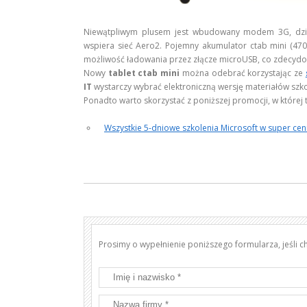
Niewątpliwym plusem jest wbudowany modem 3G, dz
wspiera sieć Aero2. Pojemny akumulator ctab mini (47
możliwość ładowania przez złącze microUSB, co zdecydow
Nowy
tablet ctab mini
można odebrać korzystając ze
IT
wystarczy wybrać elektroniczną wersję materiałów szk
Ponadto warto skorzystać z poniższej promocji, w której 
Wszystkie 5-dniowe szkolenia Microsoft w super cen
Prosimy o wypełnienie poniższego formularza, jeśli 