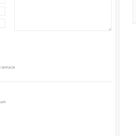
 temacie
dium