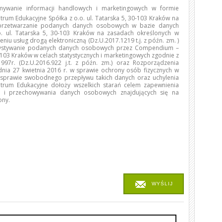
ywanie informacji handlowych i marketingowych w formie
trum Edukacyjne Spółka z o.o. ul. Tatarska 5, 30-103 Kraków na
 przetwarzanie podanych danych osobowych w bazie danych
 ul. Tatarska 5, 30-103 Kraków na zasadach określonych w
niu usług drogą elektroniczną (Dz.U.2017.1219 t.j. z późn. zm. )
rzystywanie podanych danych osobowych przez Compendium –
0-103 Kraków w celach statystycznych i marketingowych zgodnie z
97r. (Dz.U.2016.922 j.t. z późn. zm.) oraz Rozporządzenia
dnia 27 kwietnia 2016 r. w sprawie ochrony osób fizycznych w
sprawie swobodnego przepływu takich danych oraz uchylenia
rum Edukacyjne dołoży wszelkich starań celem zapewnienia
o i przechowywania danych osobowych znajdujących się na
ony.
WYŚLIJ