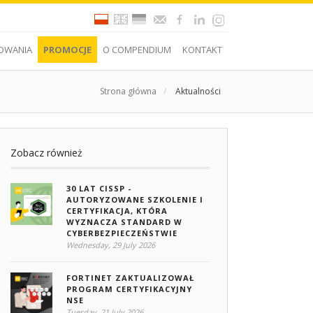
OWANIA
PROMOCJE
O COMPENDIUM
KONTAKT
Strona główna
/
Aktualności
Zobacz również
30 LAT CISSP -
AUTORYZOWANE SZKOLENIE I
CERTYFIKACJA, KTÓRA
WYZNACZA STANDARD W
CYBERBEZPIECZEŃSTWIE
Wednesday, 29 July 2026
FORTINET ZAKTUALIZOWAŁ
PROGRAM CERTYFIKACYJNY
NSE
Tuesday, 21 July 2026