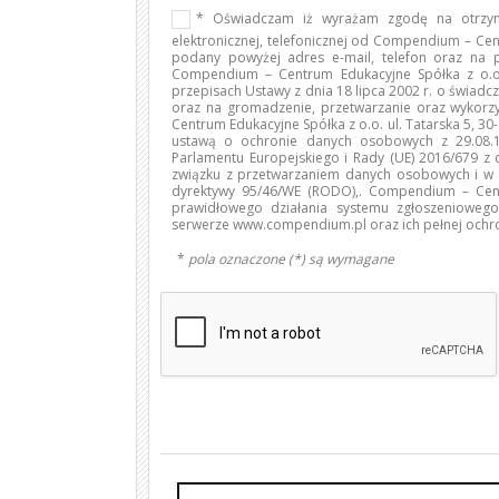
* Oświadczam iż wyrażam zgodę na otrzym
elektronicznej, telefonicznej od Compendium – Cen
podany powyżej adres e-mail, telefon oraz na
Compendium – Centrum Edukacyjne Spółka z o.o.
przepisach Ustawy z dnia 18 lipca 2002 r. o świadcze
oraz na gromadzenie, przetwarzanie oraz wyko
Centrum Edukacyjne Spółka z o.o. ul. Tatarska 5, 3
ustawą o ochronie danych osobowych z 29.08.19
Parlamentu Europejskiego i Rady (UE) 2016/679 z 
związku z przetwarzaniem danych osobowych i w 
dyrektywy 95/46/WE (RODO),. Compendium – Cent
prawidłowego działania systemu zgłoszenioweg
serwerze www.compendium.pl oraz ich pełnej ochr
*
pola oznaczone (*) są wymagane