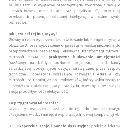
AI Skills Fest. To wyjątkowe przedsięwzięcie stworzone z myślą o
liderach biznesu, menedżerach oraz specjalistach IT, którzy chcą
przekształcić potencjał sztucznej inteligencji w realne wyniki
biznesowe.
Jaki jest cel tej inicjatywy?
Głównym celem wydarzenia jest niwelowanie luki kompetencyjnej w
obszarze AI oraz wyposażenie organizacji w wiedzę niezbędną do
przeprowadzenia bezpiecznej i efektywnej transformacji cyfrowej.
Microsoft stawia na
praktyczne budowanie umiejętności
(
upskilling
) na każdym poziomie organizacji – od kadry
zarządzającej podejmującej decyzje strategiczne, przez zespoły
techniczne i operacyjne wdrażające rozwiązania Azure AI czy
Microsoft 365 Copilot, aż po użytkowników, którzy wykorzystują te
narzędzia w codziennej pracy oraz życiu prywatnym, zwiększając
swoją produktywność i efektywność.
Co przygotował Microsoft?
Uczestnicy wydarzenia zyskują dostęp do kompleksowego
ekosystemu wiedzy i narzędzi wspierających rozwój kompetencji AI:
Eksperckie sesje i panele dyskusyjne:
prelekcje liderów