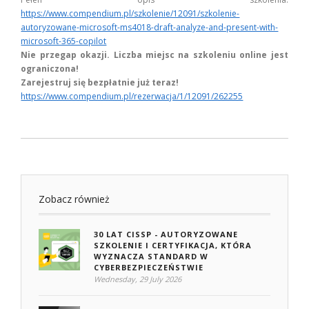
https://www.compendium.pl/szkolenie/12091/szkolenie-
autoryzowane-microsoft-ms4018-draft-analyze-and-present-with-
microsoft-365-copilot
Nie przegap okazji. Liczba miejsc na szkoleniu online jest
ograniczona!
Zarejestruj się bezpłatnie już teraz!
https://www.compendium.pl/rezerwacja/1/12091/262255
Zobacz również
30 LAT CISSP - AUTORYZOWANE
SZKOLENIE I CERTYFIKACJA, KTÓRA
WYZNACZA STANDARD W
CYBERBEZPIECZEŃSTWIE
Wednesday, 29 July 2026