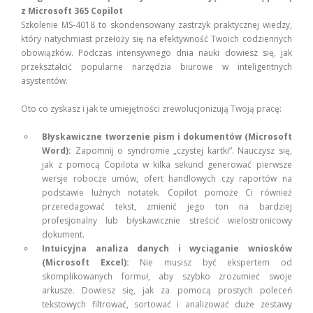
z Microsoft 365 Copilot
Szkolenie MS-4018 to skondensowany zastrzyk praktycznej wiedzy,
który natychmiast przełoży się na efektywność Twoich codziennych
obowiązków. Podczas intensywnego dnia nauki dowiesz się, jak
przekształcić popularne narzędzia biurowe w inteligentnych
asystentów.
Oto co zyskasz i jak te umiejętności zrewolucjonizują Twoją pracę:
Błyskawiczne tworzenie pism i dokumentów (Microsoft
Word):
Zapomnij o syndromie „czystej kartki”. Nauczysz się,
jak z pomocą Copilota w kilka sekund generować pierwsze
wersje robocze umów, ofert handlowych czy raportów na
podstawie luźnych notatek. Copilot pomoże Ci również
przeredagować tekst, zmienić jego ton na bardziej
profesjonalny lub błyskawicznie streścić wielostronicowy
dokument.
Intuicyjna analiza danych i wyciąganie wniosków
(Microsoft Excel):
Nie musisz być ekspertem od
skomplikowanych formuł, aby szybko zrozumieć swoje
arkusze. Dowiesz się, jak za pomocą prostych poleceń
tekstowych filtrować, sortować i analizować duże zestawy