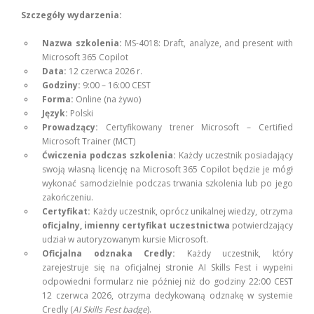
Szczegóły wydarzenia:
Nazwa szkolenia:
MS-4018: Draft, analyze, and present with
Microsoft 365 Copilot
Data:
12 czerwca 2026 r.
Godziny:
9:00 – 16:00 CEST
Forma:
Online (na żywo)
Język:
Polski
Prowadzący:
Certyfikowany trener Microsoft – Certified
Microsoft Trainer (MCT)
Ćwiczenia podczas szkolenia:
Każdy uczestnik posiadający
swoją własną licencję na Microsoft 365 Copilot będzie je mógł
wykonać samodzielnie podczas trwania szkolenia lub po jego
zakończeniu.
Certyfikat:
Każdy uczestnik, oprócz unikalnej wiedzy, otrzyma
oficjalny, imienny certyfikat uczestnictwa
potwierdzający
udział w autoryzowanym kursie Microsoft.
Oficjalna odznaka Credly:
Każdy uczestnik, który
zarejestruje się na oficjalnej stronie AI Skills Fest i wypełni
odpowiedni formularz nie później niż do godziny 22:00 CEST
12 czerwca 2026, otrzyma dedykowaną odznakę w systemie
Credly (
AI Skills Fest badge
).