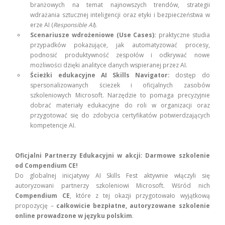
branżowych na temat najnowszych trendów, strategii
wdrażania sztucznej inteligencji oraz etyki i bezpieczeństwa w
erze AI (
Responsible AI
).
Scenariusze wdrożeniowe (Use Cases):
praktyczne studia
przypadków pokazujące, jak automatyzować procesy,
podnosić produktywność zespołów i odkrywać nowe
możliwości dzięki analityce danych wspieranej przez AI.
Ścieżki edukacyjne AI Skills Navigator:
dostęp do
spersonalizowanych ścieżek i oficjalnych zasobów
szkoleniowych Microsoft. Narzędzie to pomaga precyzyjnie
dobrać materiały edukacyjne do roli w organizacji oraz
przygotować się do zdobycia certyfikatów potwierdzających
kompetencje AI.
Oficjalni Partnerzy Edukacyjni w akcji: Darmowe szkolenie
od Compendium CE!
Do globalnej inicjatywy AI Skills Fest aktywnie włączyli się
autoryzowani partnerzy szkoleniowi Microsoft. Wśród nich
Compendium CE
, które z tej okazji przygotowało wyjątkową
propozycję –
całkowicie bezpłatne, autoryzowane szkolenie
online prowadzone w języku polskim
.