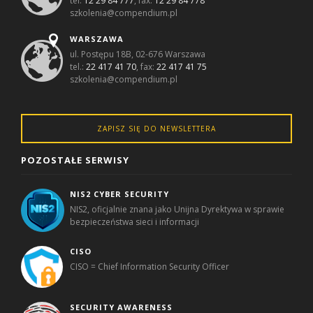
tel:
12 29 84 777
, fax:
12 29 84 778
szkolenia@compendium.pl
WARSZAWA
ul. Postępu 18B, 02-676 Warszawa
tel.:
22 417 41 70
, fax:
22 417 41 75
szkolenia@compendium.pl
ZAPISZ SIĘ DO NEWSLETTERA
POZOSTAŁE SERWISY
NIS2 CYBER SECURITY
NIS2, oficjalnie znana jako Unijna Dyrektywa w sprawie
bezpieczeństwa sieci i informacji
CISO
CISO = Chief Information Security Officer
SECURITY AWARENESS