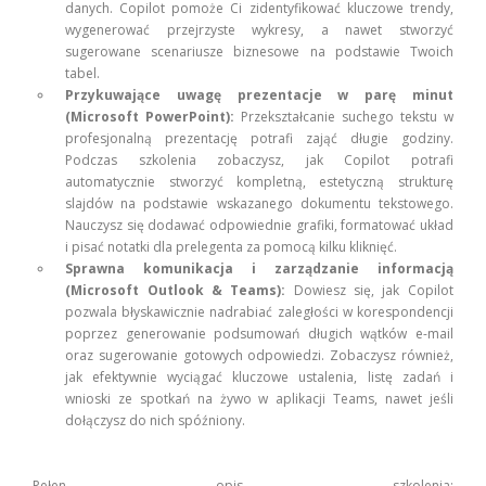
danych. Copilot pomoże Ci zidentyfikować kluczowe trendy,
wygenerować przejrzyste wykresy, a nawet stworzyć
sugerowane scenariusze biznesowe na podstawie Twoich
tabel.
Przykuwające uwagę prezentacje w parę minut
(Microsoft PowerPoint):
Przekształcanie suchego tekstu w
profesjonalną prezentację potrafi zająć długie godziny.
Podczas szkolenia zobaczysz, jak Copilot potrafi
automatycznie stworzyć kompletną, estetyczną strukturę
slajdów na podstawie wskazanego dokumentu tekstowego.
Nauczysz się dodawać odpowiednie grafiki, formatować układ
i pisać notatki dla prelegenta za pomocą kilku kliknięć.
Sprawna komunikacja i zarządzanie informacją
(Microsoft Outlook & Teams):
Dowiesz się, jak Copilot
pozwala błyskawicznie nadrabiać zaległości w korespondencji
poprzez generowanie podsumowań długich wątków e-mail
oraz sugerowanie gotowych odpowiedzi. Zobaczysz również,
jak efektywnie wyciągać kluczowe ustalenia, listę zadań i
wnioski ze spotkań na żywo w aplikacji Teams, nawet jeśli
dołączysz do nich spóźniony.
Pełen opis szkolenia: