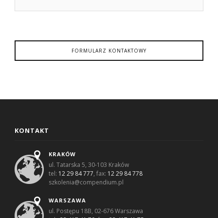
FORMULARZ KONTAKTOWY
KONTAKT
KRAKÓW
ul. Tatarska 5, 30-103 Kraków
tel:
12 29 84 777
, fax:
12 29 84 778
szkolenia@compendium.pl
WARSZAWA
ul. Postępu 18B, 02-676 Warszawa