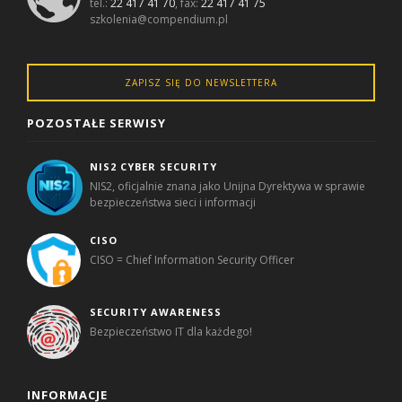
tel.:
22 417 41 70
, fax:
22 417 41 75
szkolenia@compendium.pl
ZAPISZ SIĘ DO NEWSLETTERA
POZOSTAŁE SERWISY
NIS2 CYBER SECURITY
NIS2, oficjalnie znana jako Unijna Dyrektywa w sprawie
bezpieczeństwa sieci i informacji
CISO
CISO = Chief Information Security Officer
SECURITY AWARENESS
Bezpieczeństwo IT dla każdego!
INFORMACJE