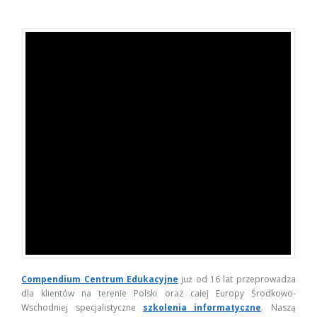
Compendium Centrum Edukacyjne
już od 16 lat przeprowadza
dla klientów na terenie Polski oraz całej Europy Środkowo-
Wschodniej specjalistyczne
szkolenia informatyczne
. Naszą