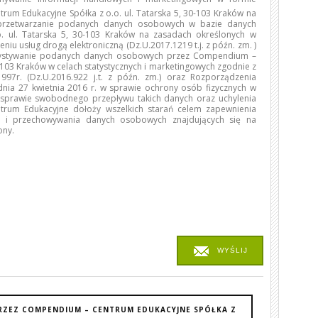
trum Edukacyjne Spółka z o.o. ul. Tatarska 5, 30-103 Kraków na
 przetwarzanie podanych danych osobowych w bazie danych
 ul. Tatarska 5, 30-103 Kraków na zasadach określonych w
niu usług drogą elektroniczną (Dz.U.2017.1219 t.j. z późn. zm. )
rzystywanie podanych danych osobowych przez Compendium –
0-103 Kraków w celach statystycznych i marketingowych zgodnie z
97r. (Dz.U.2016.922 j.t. z późn. zm.) oraz Rozporządzenia
dnia 27 kwietnia 2016 r. w sprawie ochrony osób fizycznych w
sprawie swobodnego przepływu takich danych oraz uchylenia
rum Edukacyjne dołoży wszelkich starań celem zapewnienia
o i przechowywania danych osobowych znajdujących się na
ony.
WYŚLIJ
RZEZ COMPENDIUM – CENTRUM EDUKACYJNE SPÓŁKA Z