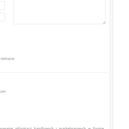
 temacie
dium
ywanie informacji handlowych i marketingowych w formie