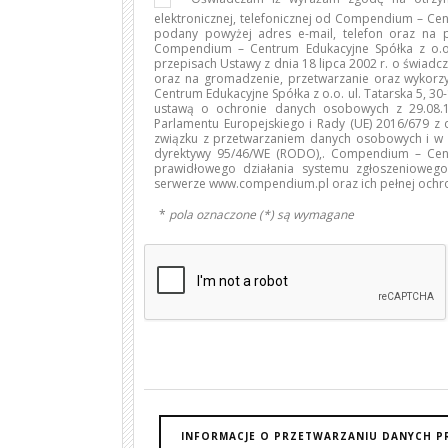
elektronicznej, telefonicznej od Compendium – Cen
podany powyżej adres e-mail, telefon oraz na
Compendium – Centrum Edukacyjne Spółka z o.o.
przepisach Ustawy z dnia 18 lipca 2002 r. o świadcze
oraz na gromadzenie, przetwarzanie oraz wyko
Centrum Edukacyjne Spółka z o.o. ul. Tatarska 5, 3
ustawą o ochronie danych osobowych z 29.08.19
Parlamentu Europejskiego i Rady (UE) 2016/679 z 
związku z przetwarzaniem danych osobowych i w 
dyrektywy 95/46/WE (RODO),. Compendium – Cent
prawidłowego działania systemu zgłoszenioweg
serwerze www.compendium.pl oraz ich pełnej ochr
*
pola oznaczone (*) są wymagane
INFORMACJE O PRZETWARZANIU DANYCH P