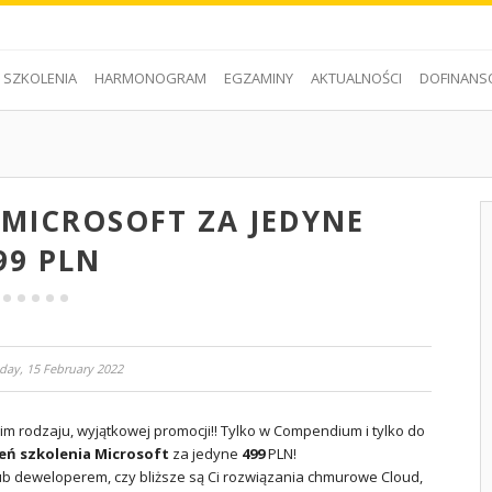
SZKOLENIA
HARMONOGRAM
EGZAMINY
AKTUALNOŚCI
DOFINANS
 MICROSOFT ZA JEDYNE
99 PLN
day, 15 February 2022
m rodzaju, wyjątkowej promocji!! Tylko w Compendium i tylko do
eń szkolenia Microsoft
za jedyne
499
PLN!
 lub deweloperem,
czy bliższe są Ci rozwiązania chmurowe Cloud,