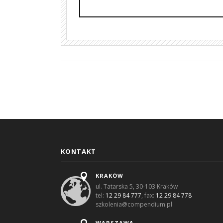
KONTAKT
KRAKÓW
ul. Tatarska 5, 30-103 Kraków
tel:
12 29 84 777
, fax:
12 29 84 778
szkolenia@compendium.pl
WARSZAWA