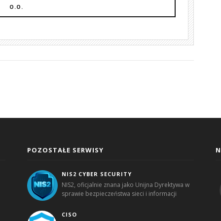
O.O.
POZOSTAŁE SERWISY
N
NIS2 CYBER SECURITY
NIS2, oficjalnie znana jako Unijna Dyrektywa w
sprawie bezpieczeństwa sieci i informacji
CISO