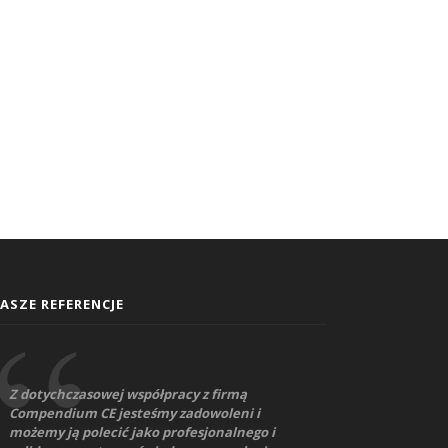
ASZE REFERENCJE
Z dotychczasowej współpracy z firmą
Compendium CE jesteśmy zadowoleni i
możemy ją polecić jako profesjonalnego i