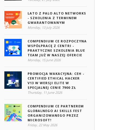
LATO Z PALO ALTO NETWORKS
- SZKOLENIA Z TERMINEM
GWARANTOWANYM
Monday, 13 July 2026
COMPENDIUM CE ROZPOCZYNA
WSPÓŁPRACĘ Z CENTRI -
PRAKTYCZNE SZKOLENIA BLUE
TEAM JUŻ W NASZEJ OFERCIE
Monday, 15 June 2026
PROMOCJA WAKACYJNA: CEH -
CERTIFIED ETHICAL HACKER
V13 W WERSJI ELITE W
SPECJALNEJ CENIE 7900 ZŁ
Thursday, 11 June 2026
COMPENDIUM CE PARTNEREM
GLOBALNEGO AI SKILLS FEST
ORGANIZOWANEGO PRZEZ
MICROSOFT!
Friday, 22 May 2026