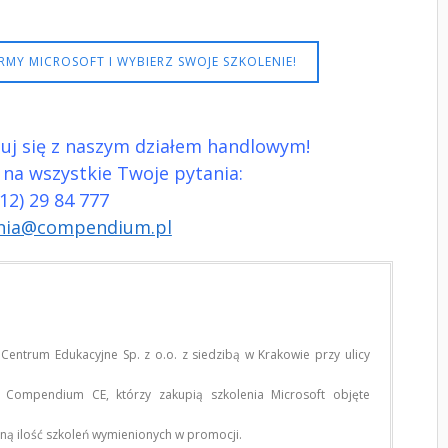
MY MICROSOFT I WYBIERZ SWOJE SZKOLENIE!
tuj się z naszym działem handlowym!
na wszystkie Twoje pytania:
 (12) 29 84 777
enia@compendium.pl
ntrum Edukacyjne Sp. z o.o. z siedzibą w Krakowie przy ulicy
 Compendium CE, którzy zakupią szkolenia Microsoft objęte
ą ilość szkoleń wymienionych w promocji.