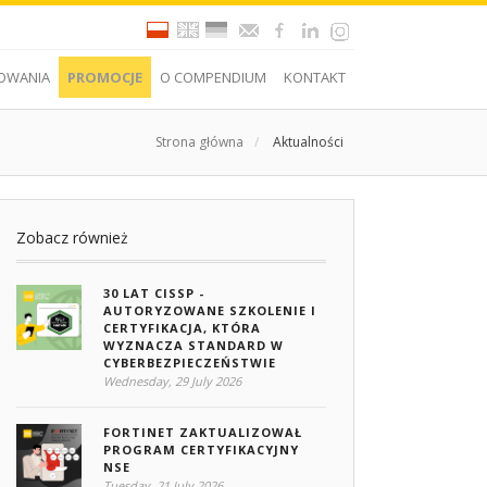
OWANIA
PROMOCJE
O COMPENDIUM
KONTAKT
Strona główna
/
Aktualności
Zobacz również
30 LAT CISSP -
AUTORYZOWANE SZKOLENIE I
CERTYFIKACJA, KTÓRA
WYZNACZA STANDARD W
CYBERBEZPIECZEŃSTWIE
Wednesday, 29 July 2026
FORTINET ZAKTUALIZOWAŁ
PROGRAM CERTYFIKACYJNY
NSE
Tuesday, 21 July 2026