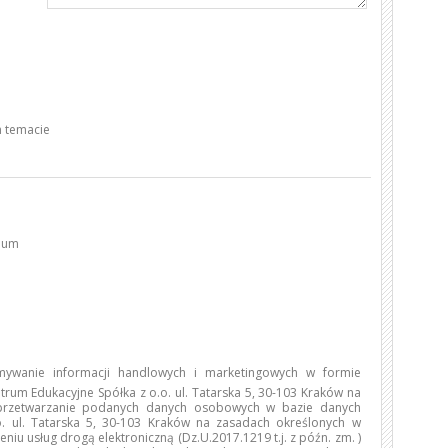
 temacie
dium
ywanie informacji handlowych i marketingowych w formie
trum Edukacyjne Spółka z o.o. ul. Tatarska 5, 30-103 Kraków na
 przetwarzanie podanych danych osobowych w bazie danych
 ul. Tatarska 5, 30-103 Kraków na zasadach określonych w
niu usług drogą elektroniczną (Dz.U.2017.1219 t.j. z późn. zm. )