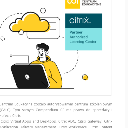
Centrum Edukacyjne zostało autoryzowanym centrum szkoleniowym
CALC). Tym samym Compendium CE ma prawo do sprzedaży i
ofecie Citrix.
Citrix Virtual Apps and Desktops, Citrix ADC, Citrix Gateway, Citrix
Application Delivery Management, Citrix Workspace, Citrix Content