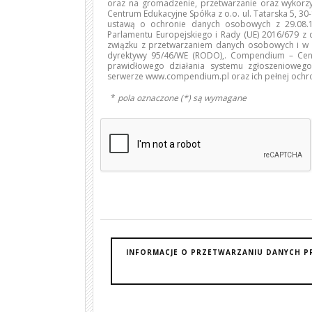
oraz na gromadzenie, przetwarzanie oraz wyko
Centrum Edukacyjne Spółka z o.o. ul. Tatarska 5, 3
ustawą o ochronie danych osobowych z 29.08.19
Parlamentu Europejskiego i Rady (UE) 2016/679 z 
związku z przetwarzaniem danych osobowych i w 
dyrektywy 95/46/WE (RODO),. Compendium – Cent
prawidłowego działania systemu zgłoszenioweg
serwerze www.compendium.pl oraz ich pełnej ochr
*
pola oznaczone (*) są wymagane
INFORMACJE O PRZETWARZANIU DANYCH P