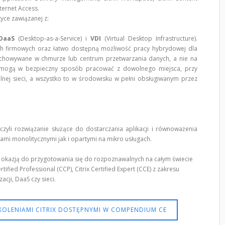
nternet Access.
yce zawiązanej z:
DaaS
(Desktop-as-a-Service) i
VDI
(Virtual Desktop Infrastructure).
ch firmowych oraz łatwo dostępną możliwość pracy hybrydowej dla
echowywane w chmurze lub centrum przetwarzania danych, a nie na
i mogą w bezpieczny sposób pracować z dowolnego miejsca, przy
lnej sieci, a wszystko to w środowisku w pełni obsługiwanym przez
) czyli rozwiązanie służące do dostarczania aplikacji i równoważenia
ami monolitycznymi jak i opartymi na mikro usługach.
łą okazją do przygotowania się do rozpoznawalnych na całym świecie
Certified Professional (CCP), Citrix Certified Expert (CCE) z zakresu
zacji, DaaS czy sieci.
KOLENIAMI CITRIX DOSTĘPNYMI W COMPENDIUM CE