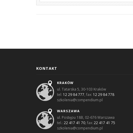
KONTAKT
KRAKÓW
ul. Tatarska 5, 30-103 Kraków
tel:
12 29 84 777
, fax:
12 29 84 778
szkolenia@compendium.pl
WARSZAWA
ul. Postępu 18B, 02-676 Warszawa
tel.:
22 417 41 70
, fax:
22 417 41 75
szkolenia@compendium.pl