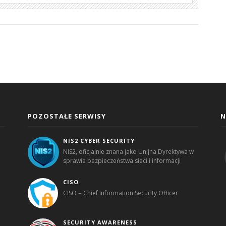
POZOSTAŁE SERWISY
N
NIS2 CYBER SECURITY
NIS2, oficjalnie znana jako Unijna Dyrektywa w
sprawie bezpieczeństwa sieci i informacji
CISO
CISO = Chief Information Security Officer
SECURITY AWARENESS