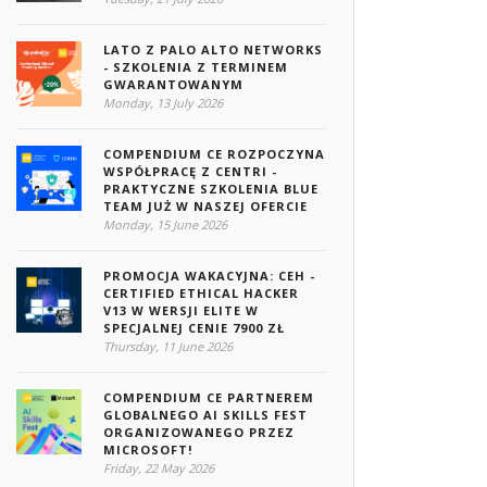
LATO Z PALO ALTO NETWORKS
- SZKOLENIA Z TERMINEM
GWARANTOWANYM
Monday, 13 July 2026
COMPENDIUM CE ROZPOCZYNA
WSPÓŁPRACĘ Z CENTRI -
PRAKTYCZNE SZKOLENIA BLUE
TEAM JUŻ W NASZEJ OFERCIE
Monday, 15 June 2026
PROMOCJA WAKACYJNA: CEH -
CERTIFIED ETHICAL HACKER
V13 W WERSJI ELITE W
SPECJALNEJ CENIE 7900 ZŁ
Thursday, 11 June 2026
COMPENDIUM CE PARTNEREM
GLOBALNEGO AI SKILLS FEST
ORGANIZOWANEGO PRZEZ
MICROSOFT!
Friday, 22 May 2026