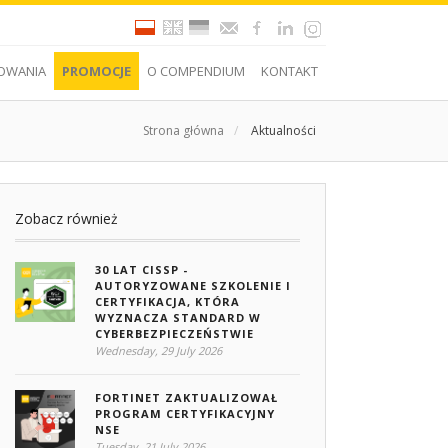
OWANIA
PROMOCJE
O COMPENDIUM
KONTAKT
Strona główna
/
Aktualności
Zobacz również
30 LAT CISSP -
AUTORYZOWANE SZKOLENIE I
CERTYFIKACJA, KTÓRA
WYZNACZA STANDARD W
CYBERBEZPIECZEŃSTWIE
Wednesday, 29 July 2026
FORTINET ZAKTUALIZOWAŁ
PROGRAM CERTYFIKACYJNY
NSE
Tuesday, 21 July 2026