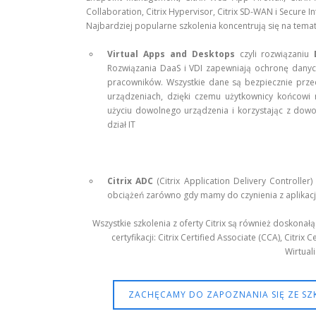
Collaboration, Citrix Hypervisor, Citrix SD-WAN i Secure I
Najbardziej popularne szkolenia koncentrują się na temat
Virtual Apps and Desktops
czyli rozwiązaniu
Rozwiązania DaaS i VDI zapewniają ochronę dany
pracowników. Wszystkie dane są bezpiecznie prz
urządzeniach, dzięki czemu użytkownicy końcow
użyciu dowolnego urządzenia i korzystając z dowo
dział IT
Citrix ADC
(Citrix Application Delivery Controller
obciążeń zarówno gdy mamy do czynienia z aplikacj
Wszystkie szkolenia z oferty Citrix są również doskona
certyfikacji: Citrix Certified Associate (CCA), Citrix 
Wirtuali
ZACHĘCAMY DO ZAPOZNANIA SIĘ ZE SZ