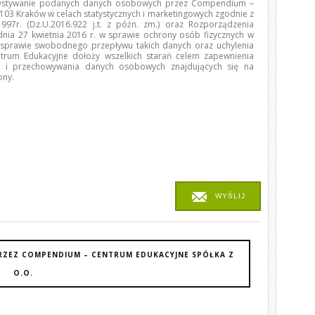
rzystywanie podanych danych osobowych przez Compendium –
0-103 Kraków w celach statystycznych i marketingowych zgodnie z
97r. (Dz.U.2016.922 j.t. z późn. zm.) oraz Rozporządzenia
dnia 27 kwietnia 2016 r. w sprawie ochrony osób fizycznych w
sprawie swobodnego przepływu takich danych oraz uchylenia
rum Edukacyjne dołoży wszelkich starań celem zapewnienia
o i przechowywania danych osobowych znajdujących się na
ony.
WYŚLIJ
RZEZ COMPENDIUM – CENTRUM EDUKACYJNE SPÓŁKA Z
O.O.