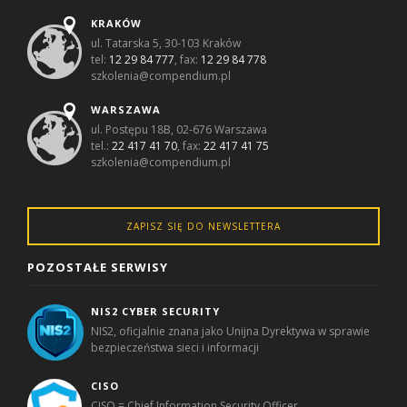
KRAKÓW
ul. Tatarska 5, 30-103 Kraków
tel:
12 29 84 777
, fax:
12 29 84 778
szkolenia@compendium.pl
WARSZAWA
ul. Postępu 18B, 02-676 Warszawa
tel.:
22 417 41 70
, fax:
22 417 41 75
szkolenia@compendium.pl
ZAPISZ SIĘ DO NEWSLETTERA
POZOSTAŁE SERWISY
NIS2 CYBER SECURITY
NIS2, oficjalnie znana jako Unijna Dyrektywa w sprawie
bezpieczeństwa sieci i informacji
CISO
CISO = Chief Information Security Officer