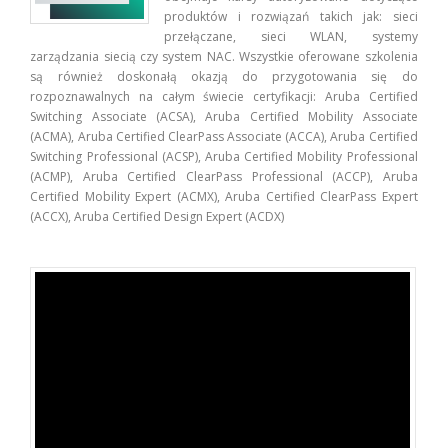
produktów i rozwiązań takich jak: sieci
przełączane, sieci WLAN, systemy
zarządzania siecią czy system NAC. Wszystkie oferowane szkolenia
są również doskonałą okazją do przygotowania się do
rozpoznawalnych na całym świecie certyfikacji: Aruba Certified
Switching Associate (ACSA), Aruba Certified Mobility Associate
(ACMA), Aruba Certified ClearPass Associate (ACCA), Aruba Certified
Switching Professional (ACSP), Aruba Certified Mobility Professional
(ACMP), Aruba Certified ClearPass Professional (ACCP), Aruba
Certified Mobility Expert (ACMX), Aruba Certified ClearPass Expert
(ACCX), Aruba Certified Design Expert (ACDX)