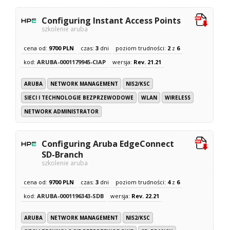
Configuring Instant Access Points
szkolenie aruba
cena od:
9700 PLN
czas:
3
dni
poziom trudności:
2
z
6
kod:
ARUBA-0001179945-CIAP
wersja:
Rev. 21.21
ARUBA
NETWORK MANAGEMENT
NIS2/KSC
SIECI I TECHNOLOGIE BEZPRZEWODOWE
WLAN
WIRELESS
NETWORK ADMINISTRATOR
Configuring Aruba EdgeConnect
SD-Branch
szkolenie aruba
cena od:
9700 PLN
czas:
3
dni
poziom trudności:
4
z
6
kod:
ARUBA-0001196343-SDB
wersja:
Rev. 22.21
ARUBA
NETWORK MANAGEMENT
NIS2/KSC