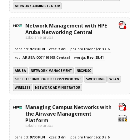
NETWORK ADMINISTRATOR
Network Management with HPE
Aruba Networking Central
szkolenie aruba
cena od:
9700 PLN
czas:
2
dni
poziom trudności:
3
z
6
kod:
ARUBA-0001195993-Central
wersja:
Rev. 25.41
ARUBA
NETWORK MANAGEMENT
NIS2/KSC
SIECI I TECHNOLOGIE BEZPRZEWODOWE
SWITCHING
WLAN
WIRELESS
NETWORK ADMINISTRATOR
Managing Campus Networks with
the Airwave Management
Platform
szkolenie aruba
cena od:
9700 PLN
czas:
3
dni
poziom trudności:
3
z
6