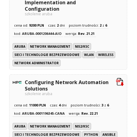
Implementation and
Configuration
szkolenie aruba
cena od:
9200 PLN
czas:
2
dni
poziom trudności:
2
z
6
kod:
ARUBA-0001206444-AIO
wersja:
Rev. 21.21
ARUBA
NETWORK MANAGEMENT
NIS2/KSC
SIECI I TECHNOLOGIE BEZPRZEWODOWE
WLAN
WIRELESS
NETWORK ADMINISTRATOR
Configuring Network Automation
Solutions
szkolenie aruba
cena od:
11000 PLN
czas:
4
dni
poziom trudności:
3
z
6
kod:
ARUBA-0001196345-CANA
wersja:
Rev. 22.21
ARUBA
NETWORK MANAGEMENT
NIS2/KSC
SIECI I TECHNOLOGIE BEZPRZEWODOWE
PYTHON
ANSIBLE