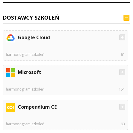
DOSTAWCY SZKOLEŃ
Google Cloud
harmonogram szkoleń
61
Microsoft
harmonogram szkoleń
151
Compendium CE
harmonogram szkoleń
93