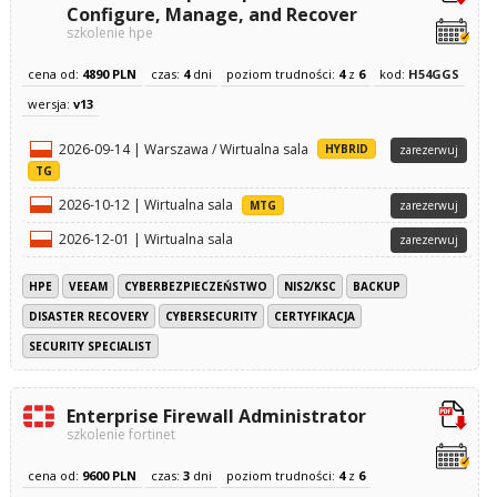
Configure, Manage, and Recover
szkolenie hpe
cena od:
4890 PLN
czas:
4
dni
poziom trudności:
4
z
6
kod:
H54GGS
wersja:
v13
2026-09-14 | Warszawa / Wirtualna sala
HYBRID
zarezerwuj
TG
2026-10-12 | Wirtualna sala
MTG
zarezerwuj
2026-12-01 | Wirtualna sala
zarezerwuj
HPE
VEEAM
CYBERBEZPIECZEŃSTWO
NIS2/KSC
BACKUP
DISASTER RECOVERY
CYBERSECURITY
CERTYFIKACJA
SECURITY SPECIALIST
Enterprise Firewall Administrator
szkolenie fortinet
cena od:
9600 PLN
czas:
3
dni
poziom trudności:
4
z
6