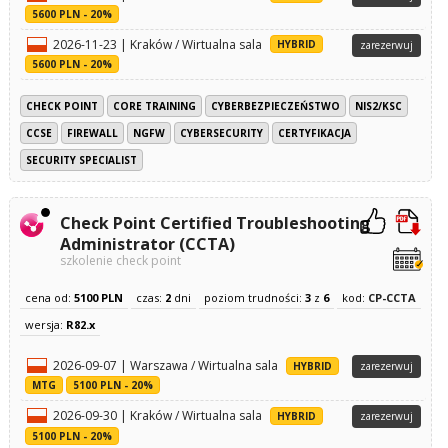
5600 PLN - 20%
2026-11-23 | Kraków / Wirtualna sala
HYBRID
zarezerwuj
5600 PLN - 20%
CHECK POINT
CORE TRAINING
CYBERBEZPIECZEŃSTWO
NIS2/KSC
CCSE
FIREWALL
NGFW
CYBERSECURITY
CERTYFIKACJA
SECURITY SPECIALIST
Check Point Certified Troubleshooting
Administrator (CCTA)
szkolenie check point
cena od:
5100 PLN
czas:
2
dni
poziom trudności:
3
z
6
kod:
CP-CCTA
wersja:
R82.x
2026-09-07 | Warszawa / Wirtualna sala
HYBRID
zarezerwuj
MTG
5100 PLN - 20%
2026-09-30 | Kraków / Wirtualna sala
HYBRID
zarezerwuj
5100 PLN - 20%