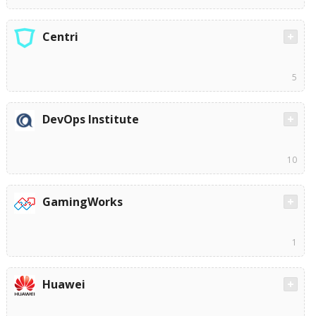
Centri
5
DevOps Institute
10
GamingWorks
1
Huawei