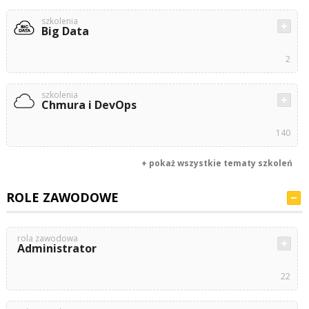
szkolenia
Big Data
2
szkolenia
Chmura i DevOps
140
+ pokaż wszystkie tematy szkoleń
ROLE ZAWODOWE
rola zawodowa
Administrator
22