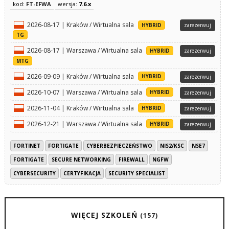
kod:
FT-EFWA
wersja:
7.6.x
2026-08-17 | Kraków / Wirtualna sala
HYBRID
zarezerwuj
TG
2026-08-17 | Warszawa / Wirtualna sala
HYBRID
zarezerwuj
MTG
2026-09-09 | Kraków / Wirtualna sala
HYBRID
zarezerwuj
2026-10-07 | Warszawa / Wirtualna sala
HYBRID
zarezerwuj
2026-11-04 | Kraków / Wirtualna sala
HYBRID
zarezerwuj
2026-12-21 | Warszawa / Wirtualna sala
HYBRID
zarezerwuj
FORTINET
FORTIGATE
CYBERBEZPIECZEŃSTWO
NIS2/KSC
NSE7
FORTIGATE
SECURE NETWORKING
FIREWALL
NGFW
CYBERSECURITY
CERTYFIKACJA
SECURITY SPECIALIST
WIĘCEJ SZKOLEŃ
(157)