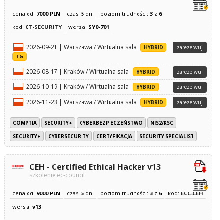
cena od:
7000 PLN
czas:
5
dni
poziom trudności:
3
z
6
kod:
CT-SECURITY
wersja:
SY0-701
2026-09-21 | Warszawa / Wirtualna sala
HYBRID
zarezerwuj
TG
2026-08-17 | Kraków / Wirtualna sala
HYBRID
zarezerwuj
2026-10-19 | Kraków / Wirtualna sala
HYBRID
zarezerwuj
2026-11-23 | Warszawa / Wirtualna sala
HYBRID
zarezerwuj
COMPTIA
SECURITY+
CYBERBEZPIECZEŃSTWO
NIS2/KSC
SECURITY+
CYBERSECURITY
CERTYFIKACJA
SECURITY SPECIALIST
CEH - Certified Ethical Hacker v13
szkolenie ec-council
cena od:
9000 PLN
czas:
5
dni
poziom trudności:
3
z
6
kod:
ECC-CEH
wersja:
v13