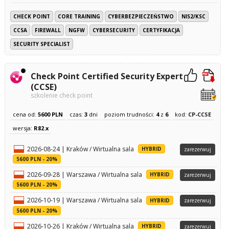
CHECK POINT
CORE TRAINING
CYBERBEZPIECZEŃSTWO
NIS2/KSC
CCSA
FIREWALL
NGFW
CYBERSECURITY
CERTYFIKACJA
SECURITY SPECIALIST
Check Point Certified Security Expert
(CCSE)
szkolenie check point
cena od:
5600 PLN
czas:
3
dni
poziom trudności:
4
z
6
kod:
CP-CCSE
wersja:
R82.x
2026-08-24 | Kraków / Wirtualna sala
HYBRID
zarezerwuj
5600 PLN - 20%
2026-09-28 | Warszawa / Wirtualna sala
HYBRID
zarezerwuj
5600 PLN - 20%
2026-10-19 | Warszawa / Wirtualna sala
HYBRID
zarezerwuj
5600 PLN - 20%
2026-10-26 | Kraków / Wirtualna sala
HYBRID
zarezerwuj