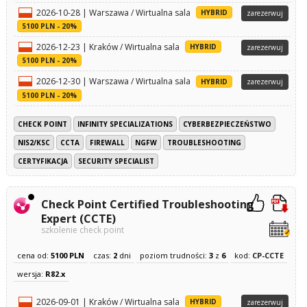
2026-10-28 | Warszawa / Wirtualna sala
HYBRID
zarezerwuj
5100 PLN - 20%
2026-12-23 | Kraków / Wirtualna sala
HYBRID
zarezerwuj
5100 PLN - 20%
2026-12-30 | Warszawa / Wirtualna sala
HYBRID
zarezerwuj
5100 PLN - 20%
CHECK POINT
INFINITY SPECIALIZATIONS
CYBERBEZPIECZEŃSTWO
NIS2/KSC
CCTA
FIREWALL
NGFW
TROUBLESHOOTING
CERTYFIKACJA
SECURITY SPECIALIST
Check Point Certified Troubleshooting
Expert (CCTE)
szkolenie check point
cena od:
5100 PLN
czas:
2
dni
poziom trudności:
3
z
6
kod:
CP-CCTE
wersja:
R82.x
2026-09-01 | Kraków / Wirtualna sala
HYBRID
zarezerwuj