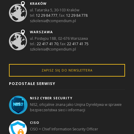
KRAKÓW
ul. Tatarska 5, 30-103 Kraków
tel:
12 29 84 777
, fax:
12 29 84 778
szkolenia@compendium.pl
WARSZAWA
ul. Postępu 18B, 02-676 Warszawa
tel.:
22 417 41 70
, fax:
22 417 41 75
szkolenia@compendium.pl
ZAPISZ SIĘ DO NEWSLETTERA
POZOSTAŁE SERWISY
NIS2 CYBER SECURITY
NIS2, oficjalnie znana jako Unijna Dyrektywa w sprawie
bezpieczeństwa sieci i informacji
CISO
CISO = Chief Information Security Officer