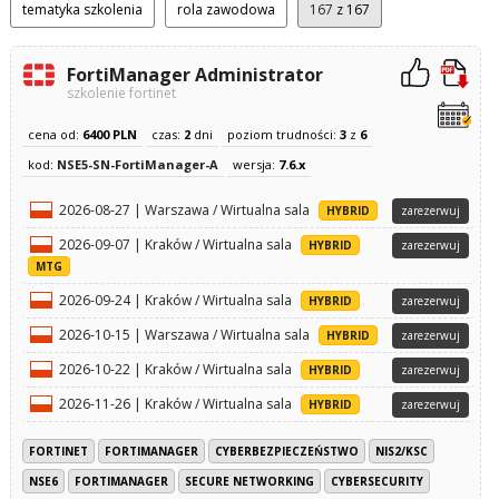
tematyka szkolenia
rola zawodowa
167
z 167
FortiManager Administrator
szkolenie fortinet
cena od:
6400 PLN
czas:
2
dni
poziom trudności:
3
z
6
kod:
NSE5-SN-FortiManager-A
wersja:
7.6.x
2026-08-27 | Warszawa / Wirtualna sala
HYBRID
zarezerwuj
2026-09-07 | Kraków / Wirtualna sala
HYBRID
zarezerwuj
MTG
2026-09-24 | Kraków / Wirtualna sala
HYBRID
zarezerwuj
2026-10-15 | Warszawa / Wirtualna sala
HYBRID
zarezerwuj
2026-10-22 | Kraków / Wirtualna sala
HYBRID
zarezerwuj
2026-11-26 | Kraków / Wirtualna sala
HYBRID
zarezerwuj
FORTINET
FORTIMANAGER
CYBERBEZPIECZEŃSTWO
NIS2/KSC
NSE6
FORTIMANAGER
SECURE NETWORKING
CYBERSECURITY