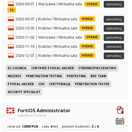
2026-09-07 | Warszawa / Wirtualna sala
HYBRID
zarezerwuj
TG
2026-09-07 | Kraków / Wirtualna sala
HYBRID
zarezerwuj
2026-10-05 | Kraków / Wirtualna sala
HYBRID
zarezerwuj
2026-11-02 | Warszawa / Wirtualna sala
HYBRID
zarezerwuj
2026-11-16 | Kraków / Wirtualna sala
HYBRID
zarezerwuj
2026-12-07 | Kraków / Wirtualna sala
HYBRID
zarezerwuj
EC-COUNCIL
CERTIFIED ETHICAL HACKER
CYBERBEZPIECZEŃSTWO
NIS2/KSC
PENETRATION TESTING
PENTESTING
RED TEAM
ETHICAL HACKER
CEH
CERTYFIKACJA
PENETRATION TESTER
SECURITY SPECIALIST
FortiOS Administrator
szkolenie fortinet
cena od:
12800 PLN
czas:
4
dni
poziom trudności:
3
z
6