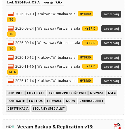
kod:
NSE4-FortiOS-A
wersja:
7.6.x
2026-08-10 | Kraków / Wirtualna sala
HYBRID
zarezerwuj
TG
2026-08-24 | Warszawa / Wirtualna sala
HYBRID
zarezerwuj
TG
2026-09-14 | Warszawa / Wirtualna sala
HYBRID
zarezerwuj
TG
2026-10-12 | Kraków / Wirtualna sala
HYBRID
zarezerwuj
2026-11-16 | Warszawa / Wirtualna sala
HYBRID
zarezerwuj
MTG
2026-12-14 | Kraków / Wirtualna sala
HYBRID
zarezerwuj
FORTINET
FORTIGATE
CYBERBEZPIECZEŃSTWO
NIS2/KSC
NSE4
FORTIGATE
FORTIOS
FIREWALL
NGFW
CYBERSECURITY
CERTYFIKACJA
SECURITY SPECIALIST
Veeam Backup & Replication v13: