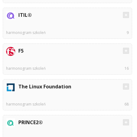
ITIL®
harmonogram szkoleń
9
F5
harmonogram szkoleń
16
The Linux Foundation
harmonogram szkoleń
68
PRINCE2®