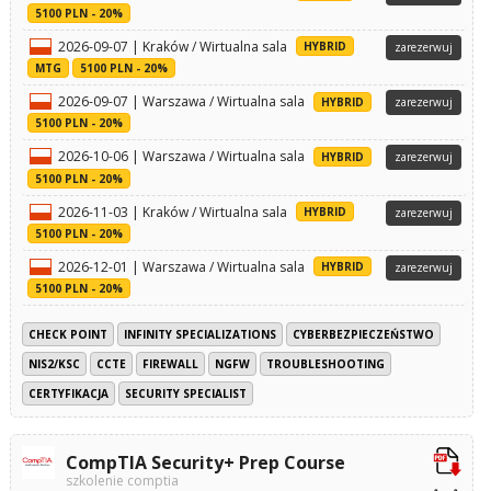
5100 PLN - 20%
2026-09-07 | Kraków / Wirtualna sala
HYBRID
zarezerwuj
MTG
5100 PLN - 20%
2026-09-07 | Warszawa / Wirtualna sala
HYBRID
zarezerwuj
5100 PLN - 20%
2026-10-06 | Warszawa / Wirtualna sala
HYBRID
zarezerwuj
5100 PLN - 20%
2026-11-03 | Kraków / Wirtualna sala
HYBRID
zarezerwuj
5100 PLN - 20%
2026-12-01 | Warszawa / Wirtualna sala
HYBRID
zarezerwuj
5100 PLN - 20%
CHECK POINT
INFINITY SPECIALIZATIONS
CYBERBEZPIECZEŃSTWO
NIS2/KSC
CCTE
FIREWALL
NGFW
TROUBLESHOOTING
CERTYFIKACJA
SECURITY SPECIALIST
CompTIA Security+ Prep Course
szkolenie comptia