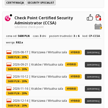
CERTYFIKACJA
SECURITY SPECIALIST
Check Point Certified Security
Administrator (CCSA)
szkolenie check point
cena od:
5600 PLN
czas:
3
dni
poziom trudności:
3
z
6
kod:
CP-CCSA
wersja:
R82.x
2026-08-17 | Warszawa / Wirtualna sala
HYBRID
zarezerwuj
5600 PLN - 20%
2026-09-21 | Kraków / Wirtualna sala
HYBRID
zarezerwuj
5600 PLN - 20%
2026-10-12 | Warszawa / Wirtualna sala
HYBRID
zarezerwuj
5600 PLN - 20%
2026-11-16 | Kraków / Wirtualna sala
HYBRID
zarezerwuj
5600 PLN - 20%
2026-12-14 | Warszawa / Wirtualna sala
HYBRID
zarezerwuj
5600 PLN - 20%