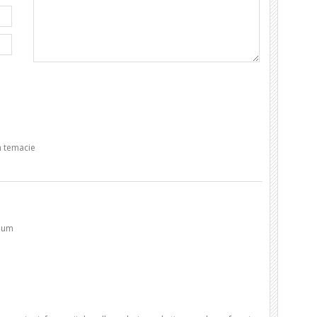
 temacie
dium