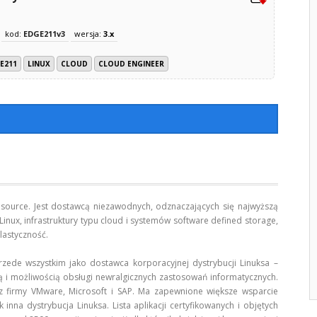
kod:
EDGE211v3
wersja:
3.x
E211
LINUX
CLOUD
CLOUD ENGINEER
ource. Jest dostawcą niezawodnych, odznaczających się najwyższą
nux, infrastruktury typu cloud i systemów software defined storage,
lastyczność.
przede wszystkim jako dostawca korporacyjnej dystrybucji Linuksa –
ą i możliwością obsługi newralgicznych zastosowań informatycznych.
z firmy VMware, Microsoft i SAP. Ma zapewnione większe wsparcie
nna dystrybucja Linuksa. Lista aplikacji certyfikowanych i objętych