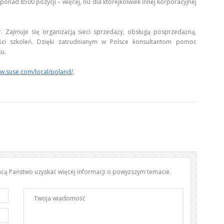
nad 8500 pozycji – więcej, niż dla którejkolwiek innej korporacyjnej
 Zajmuje się organizacją sieci sprzedaży, obsługą posprzedażną,
ści szkoleń. Dzięki zatrudnianym w Polsce konsultantom pomoc
u.
ww.suse.com/local/poland/
.
chcą Państwo uzyskać więcej informacji o powyższym temacie.