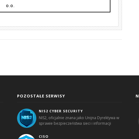
O.O.
POZOSTAŁE SERWISY
N
NIS2 CYBER SECURITY
NIS2, oficjalnie znana jako Unijna Dyrektywa w
sprawie bezpieczeństwa sieci i informacji
CISO