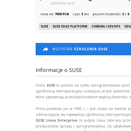
szkolenie suse
cena od:
7000 PLN
czas:
3
dni
poziom trudności:
3
z
6
SUSE
SUSE EDGE PLATFORM
CHMURA I DEVOPS
EDG
WSZYSTKIE
SZKOLENIA SUSE
Informacje o SUSE
Firma
SUSE
to pionier na rynku oprogramowania open s
zgodnością interoperacyjną rozwiązań, w tym systemów Li
które zapewniają przedsiębiorstwom większą kontrolę i e
Firma powstała już w 1992 r. i jest znana na świecie 
odznaczającej się największą zgodnością interoperacyjn
SUSE Linux Enterprise
to jedyny Linux zalecany prze
producentów sprzętu i oprogramowania, niż jakakolwiek i