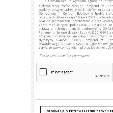
* Oświadczam iż wyrażam zgodę na otrzym
elektronicznej, telefonicznej od Compendium – Cen
podany powyżej adres e-mail, telefon oraz na
Compendium – Centrum Edukacyjne Spółka z o.o.
przepisach Ustawy z dnia 18 lipca 2002 r. o świadcze
oraz na gromadzenie, przetwarzanie oraz wyko
Centrum Edukacyjne Spółka z o.o. ul. Tatarska 5, 3
ustawą o ochronie danych osobowych z 29.08.19
Parlamentu Europejskiego i Rady (UE) 2016/679 z 
związku z przetwarzaniem danych osobowych i w 
dyrektywy 95/46/WE (RODO),. Compendium – Cent
prawidłowego działania systemu zgłoszenioweg
serwerze www.compendium.pl oraz ich pełnej ochr
*
pola oznaczone (*) są wymagane
INFORMACJE O PRZETWARZANIU DANYCH P