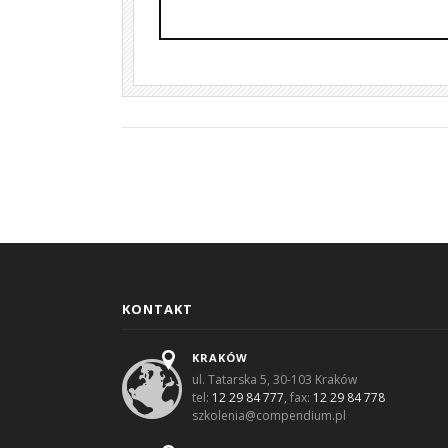
KONTAKT
KRAKÓW
ul. Tatarska 5, 30-103 Kraków
tel:
12 29 84 777
, fax:
12 29 84 778
szkolenia@compendium.pl