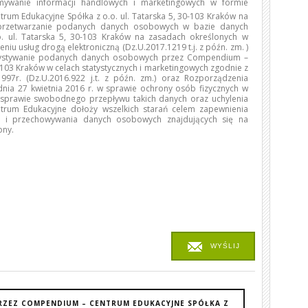
ywanie informacji handlowych i marketingowych w formie
trum Edukacyjne Spółka z o.o. ul. Tatarska 5, 30-103 Kraków na
 przetwarzanie podanych danych osobowych w bazie danych
 ul. Tatarska 5, 30-103 Kraków na zasadach określonych w
niu usług drogą elektroniczną (Dz.U.2017.1219 t.j. z późn. zm. )
rzystywanie podanych danych osobowych przez Compendium –
0-103 Kraków w celach statystycznych i marketingowych zgodnie z
97r. (Dz.U.2016.922 j.t. z późn. zm.) oraz Rozporządzenia
dnia 27 kwietnia 2016 r. w sprawie ochrony osób fizycznych w
sprawie swobodnego przepływu takich danych oraz uchylenia
rum Edukacyjne dołoży wszelkich starań celem zapewnienia
o i przechowywania danych osobowych znajdujących się na
ony.
WYŚLIJ
RZEZ COMPENDIUM – CENTRUM EDUKACYJNE SPÓŁKA Z