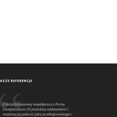
ASZE REFERENCJE
Z dotychczasowej współpracy z firmą
Compendium CE jesteśmy zadowoleni i
możemy ją polecić jako profesjonalnego i