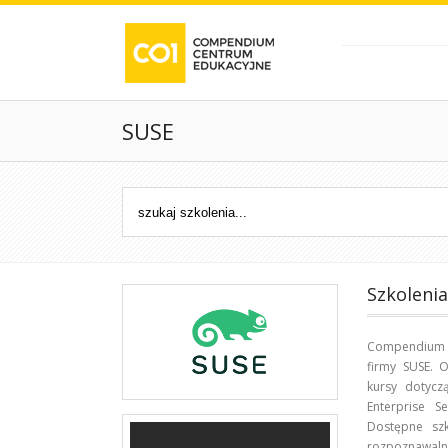
SUSE
Szkoleni
Compendium C
firmy SUSE. 
kursy dotycz
Enterprise S
Dostępne sz
rozpoznawaln