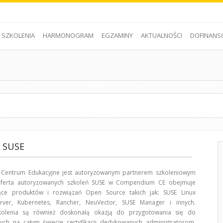
SZKOLENIA
HARMONOGRAM
EGZAMINY
AKTUALNOŚCI
DOFINANS
a SUSE
entrum Edukacyjne jest autoryzowanym partnerem szkoleniowym
Oferta autoryzowanych szkoleń SUSE w Compendium CE obejmuje
ące produktów i rozwiązań Open Source takich jak: SUSE Linux
erver, Kubernetes, Rancher, NeuVector, SUSE Manager i innych.
kolenia są również doskonałą okazją do przygotowania się do
ych na całym świecie certyfikacji dedykowanych administratorom,