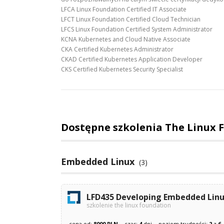
LFCA Linux Foundation Certified IT Associate
LFCT Linux Foundation Certified Cloud Technician
LFCS Linux Foundation Certified System Administrator
KCNA Kubernetes and Cloud Native Associate
CKA Certified Kubernetes Administrator
CKAD Certified Kubernetes Application Developer
CKS Certified Kubernetes Security Specialist
Dostępne szkolenia The Linux
Embedded Linux
(3)
LFD435 Developing Embedded Linux
szkolenie the linux foundation
cena od:
8000 PLN
czas:
4
dni
poziom trudności:
2
z
6