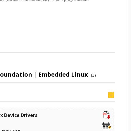
 Foundation | Embedded Linux
(3)
 Device Drivers
kod:
LFD435