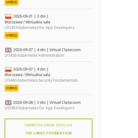
HYBRID
2026-09-01
| 3 dni |
Warszawa / Wirtualna sala
LFD459 Kubernetes for App Developers
HYBRID
2026-09-07
| 4 dni |
Virtual Classroom
LFS458 Kubernetes Administration
2026-09-07
| 4 dni |
Warszawa / Wirtualna sala
LFS460 Kubernetes Security Fundamentals
HYBRID
2026-09-08
| 3 dni |
Virtual Classroom
LFD459 Kubernetes for App Developers
HARMONOGRAM SZKOLEŃ
THE LINUX FOUNDATION