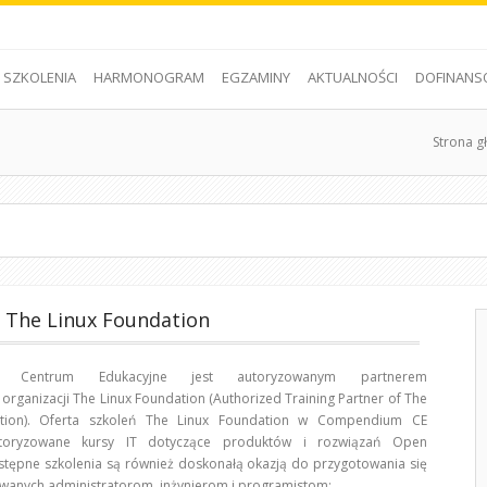
SZKOLENIA
HARMONOGRAM
EGZAMINY
AKTUALNOŚCI
DOFINANS
Strona g
a The Linux Foundation
m Centrum Edukacyjne jest autoryzowanym partnerem
organizacji The Linux Foundation (Authorized Training Partner of The
ation). Oferta szkoleń The Linux Foundation w Compendium CE
toryzowane kursy IT dotyczące produktów i rozwiązań Open
 Dostępne szkolenia są również doskonałą okazją do przygotowania się
owanych administratorom, inżynierom i programistom: