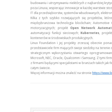
budowaniu i utrzymywaniu niektórych z najbardziej kryty
poza Linuxa, wspierając innowacje w każdej warstwie s
IT dla przedsiębiorstw, systemów wbudowanych, elektroniki
Kilka z tych szybko rozwijających się projektów, któ
międzybranżowa technologia blockchain; Automotive
motoryzacyjnych; projekt
Open Network Automati
automatyzacji funkcji sieciowych;
Kubernetes
, proje
kontenerów w środowiskach produkcyjnych.
Linux Foundation i jej projekty zrzeszaj obecnie pona
przedstawiciele firm mających swoje siedziby na terenie o
strategicznym wykorzystaniu otwartego oprogramowania. 
Microsoft, NEC, Oracle, Qualcomm i Samsung. Z tymi firm
z firmami będącymi specjalistami w branżach takich jak 
całym świecie.
Więcej informacji można znaleźć na stronie
https://www.l