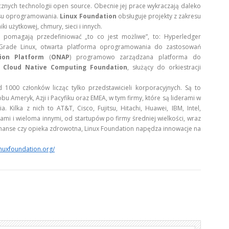
cznych technologii open source. Obecnie jej prace wykraczają daleko
tosu oprogramowania.
Linux Foundation
obsługuje projekty z zakresu
 użytkowej, chmury, sieci i innych.
re pomagają przedefiniować „to co jest możliwe”, to: Hyperledger
 Grade Linux, otwarta platforma oprogramowania do zastosowań
on Platform
(
ONAP
) programowo zarządzana platforma do
kt
Cloud Native Computing Foundation
, służący do orkiestracji
d 1000 członków licząc tylko przedstawicieli korporacyjnych. Są to
bu Ameryk, Azji i Pacyfiku oraz EMEA, w tym firmy, które są liderami w
Kilka z nich to AT&T, Cisco, Fujitsu, Hitachi, Huawei, IBM, Intel,
ami i wieloma innymi, od startupów po firmy średniej wielkości, wraz
finanse czy opieka zdrowotna, Linux Foundation napędza innowacje na
inuxfoundation.org/