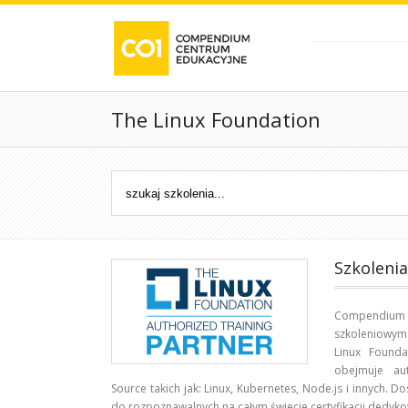
The Linux Foundation
Szkoleni
Compendiu
szkoleniowym 
Linux Found
obejmuje au
Source takich jak: Linux, Kubernetes, Node.js i innych.
do rozpoznawalnych na całym świecie certyfikacji dedyk