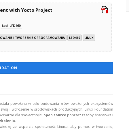
nt with Yocto Project
kod:
LFD460
OWANIE I TWORZENIE OPROGRAMOWANIA
LFD460
LINUX
UNDATION
a została powołana w celu budowania zrównoważonych ekosystemów
rozwój i wdrożenie w środowiskach produkcyjnych. Linux Foundation
 wsparcie dla społeczności
open source
poprzez zasoby finansowe i
zkolenia
.
 wiedzę ze wsparcia społeczność Linuxa, aby pomóc w tworzeniu,