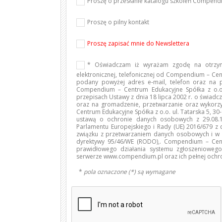
Proszę o przesłanie katalogu szkoleń Compen
Proszę o pilny kontakt
Proszę zapisać mnie do Newslettera
* Oświadczam iż wyrażam zgodę na otrzym
elektronicznej, telefonicznej od Compendium – Cen
podany powyżej adres e-mail, telefon oraz na
Compendium – Centrum Edukacyjne Spółka z o.o.
przepisach Ustawy z dnia 18 lipca 2002 r. o świadcze
oraz na gromadzenie, przetwarzanie oraz wyko
Centrum Edukacyjne Spółka z o.o. ul. Tatarska 5, 3
ustawą o ochronie danych osobowych z 29.08.19
Parlamentu Europejskiego i Rady (UE) 2016/679 z 
związku z przetwarzaniem danych osobowych i w 
dyrektywy 95/46/WE (RODO),. Compendium – Cent
prawidłowego działania systemu zgłoszenioweg
serwerze www.compendium.pl oraz ich pełnej ochr
*
pola oznaczone (*) są wymagane