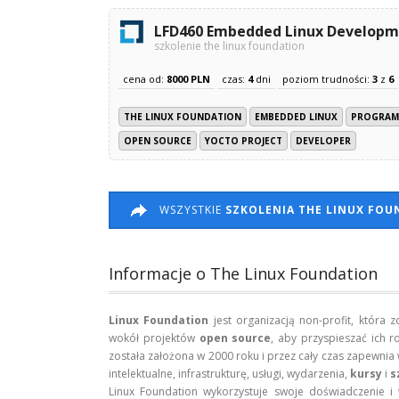
LFD460 Embedded Linux Developme
szkolenie the linux foundation
cena od:
8000 PLN
czas:
4
dni
poziom trudności:
3
z
6
THE LINUX FOUNDATION
EMBEDDED LINUX
PROGRAM
OPEN SOURCE
YOCTO PROJECT
DEVELOPER
WSZYSTKIE
SZKOLENIA THE LINUX FO
Informacje o The Linux Foundation
Linux Foundation
jest organizacją non-profit, któr
wokół projektów
open source
, aby przyspieszać ich 
została założona w 2000 roku i przez cały czas zapewnia
intelektualne, infrastrukturę, usługi, wydarzenia,
kursy
i
s
Linux Foundation wykorzystuje swoje doświadczenie i