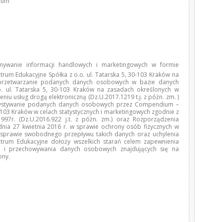
dium
ywanie informacji handlowych i marketingowych w formie
trum Edukacyjne Spółka z o.o. ul. Tatarska 5, 30-103 Kraków na
 przetwarzanie podanych danych osobowych w bazie danych
 ul. Tatarska 5, 30-103 Kraków na zasadach określonych w
niu usług drogą elektroniczną (Dz.U.2017.1219 t.j. z późn. zm. )
rzystywanie podanych danych osobowych przez Compendium –
0-103 Kraków w celach statystycznych i marketingowych zgodnie z
97r. (Dz.U.2016.922 j.t. z późn. zm.) oraz Rozporządzenia
dnia 27 kwietnia 2016 r. w sprawie ochrony osób fizycznych w
sprawie swobodnego przepływu takich danych oraz uchylenia
rum Edukacyjne dołoży wszelkich starań celem zapewnienia
o i przechowywania danych osobowych znajdujących się na
ony.