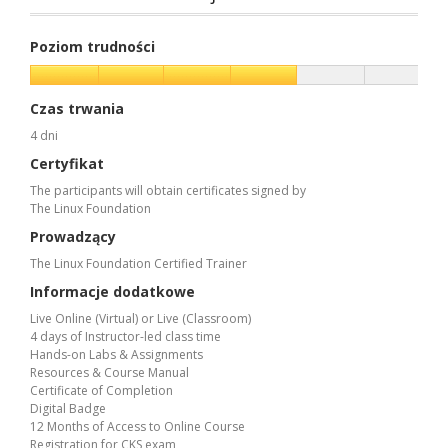
Poziom trudności
Czas trwania
4 dni
Certyfikat
The participants will obtain certificates signed by
The Linux Foundation
Prowadzący
The Linux Foundation Certified Trainer
Informacje dodatkowe
Live Online (Virtual) or Live (Classroom)
4 days of Instructor-led class time
Hands-on Labs & Assignments
Resources & Course Manual
Certificate of Completion
Digital Badge
12 Months of Access to Online Course
Registration for CKS exam