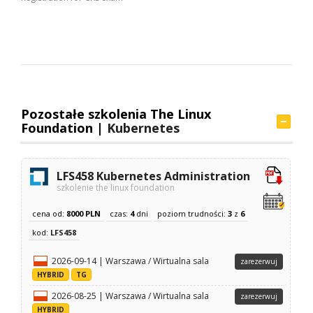
Pozostałe szkolenia The Linux
Foundation |
Kubernetes
LFS458 Kubernetes Administration
szkolenie the linux foundation
cena od:
8000 PLN
czas:
4
dni
poziom trudności:
3
z
6
kod:
LFS458
2026-09-14 | Warszawa / Wirtualna sala
zarezerwuj
HYBRID
TG
2026-08-25 | Warszawa / Wirtualna sala
zarezerwuj
HYBRID