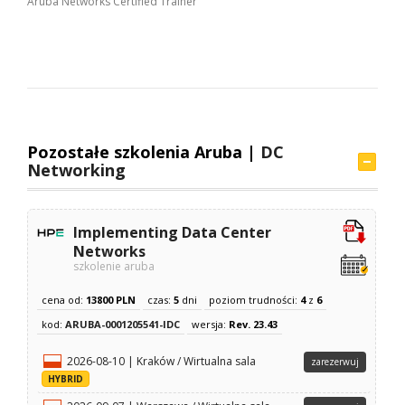
Aruba Networks Certified Trainer
Pozostałe szkolenia Aruba |
DC
Networking
Implementing Data Center
Networks
szkolenie aruba
cena od:
13800 PLN
czas:
5
dni
poziom trudności:
4
z
6
kod:
ARUBA-0001205541-IDC
wersja:
Rev. 23.43
2026-08-10 | Kraków / Wirtualna sala
zarezerwuj
HYBRID