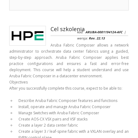
Cel szkolenia
kod:
ARUBA-0001194124-AFC
|
wersja:
Rev. 22.13
Aruba Fabric Composer allows a network
administrator to orchestrate data center fabrics using a guided,
step-by-step approach. Aruba Fabric Composer applies best
practice configurations and ensures a fast and error-free
deployment. This course will help a student understand and use
Aruba Fabric Composer in a datacenter environment.
Objectives
After you successfully complete this course, expect to be able to:
Describe Aruba Fabric Composer features and functions
Install, operate and manage Aruba Fabric Composer
Manage Switches with Aruba Fabric Composer
Create AOS-CX VSX pairs and VSF stacks
Create a layer 2 data center fabric
Create a layer 3 / leaf-spine fabric with a VXLAN overlay and an
EVPN control plane