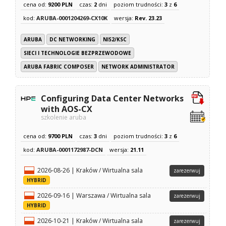
cena od:
9200 PLN
czas:
2
dni
poziom trudności:
3
z
6
kod:
ARUBA-0001204269-CX10K
wersja:
Rev. 23.23
ARUBA
DC NETWORKING
NIS2/KSC
SIECI I TECHNOLOGIE BEZPRZEWODOWE
ARUBA FABRIC COMPOSER
NETWORK ADMINISTRATOR
Configuring Data Center Networks
with AOS-CX
szkolenie aruba
cena od:
9700 PLN
czas:
3
dni
poziom trudności:
3
z
6
kod:
ARUBA-0001172987-DCN
wersja:
21.11
2026-08-26 | Kraków / Wirtualna sala
zarezerwuj
HYBRID
2026-09-16 | Warszawa / Wirtualna sala
zarezerwuj
HYBRID
2026-10-21 | Kraków / Wirtualna sala
zarezerwuj