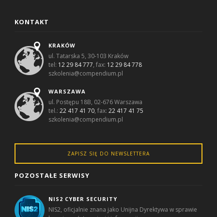
KONTAKT
KRAKÓW
ul. Tatarska 5, 30-103 Kraków
tel:
12 29 84 777
, fax:
12 29 84 778
szkolenia@compendium.pl
WARSZAWA
ul. Postępu 18B, 02-676 Warszawa
tel.:
22 417 41 70
, fax:
22 417 41 75
szkolenia@compendium.pl
ZAPISZ SIĘ DO NEWSLETTERA
POZOSTAŁE SERWISY
NIS2 CYBER SECURITY
NIS2, oficjalnie znana jako Unijna Dyrektywa w sprawie