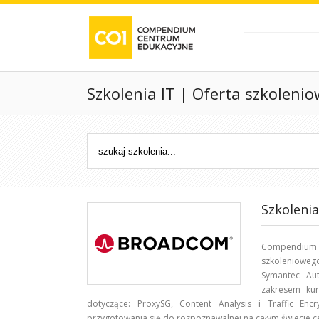
Szkolenia IT | Oferta szkoleni
Szkoleni
Compendium 
szkolenioweg
Symantec Aut
zakresem kur
dotyczące: ProxySG, Content Analysis i Traffic En
przygotowania się do rozpoznawalnej na całym świecie cer