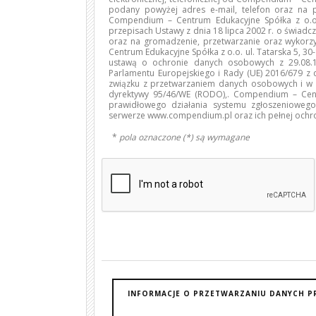
podany powyżej adres e-mail, telefon oraz na
Compendium – Centrum Edukacyjne Spółka z o.o.
przepisach Ustawy z dnia 18 lipca 2002 r. o świadcze
oraz na gromadzenie, przetwarzanie oraz wyko
Centrum Edukacyjne Spółka z o.o. ul. Tatarska 5, 3
ustawą o ochronie danych osobowych z 29.08.19
Parlamentu Europejskiego i Rady (UE) 2016/679 z 
związku z przetwarzaniem danych osobowych i w 
dyrektywy 95/46/WE (RODO),. Compendium – Cent
prawidłowego działania systemu zgłoszenioweg
serwerze www.compendium.pl oraz ich pełnej ochr
*
pola oznaczone (*) są wymagane
INFORMACJE O PRZETWARZANIU DANYCH P