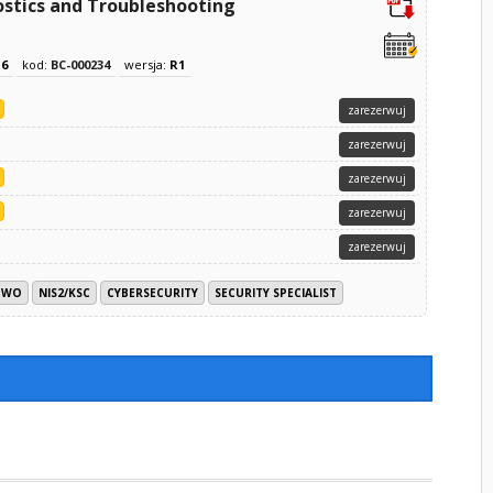
stics and Troubleshooting
z
6
kod:
BC-000234
wersja:
R1
zarezerwuj
zarezerwuj
zarezerwuj
zarezerwuj
zarezerwuj
TWO
NIS2/KSC
CYBERSECURITY
SECURITY SPECIALIST