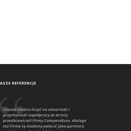
ASZE REFERENCJE
Zawsze można liczyć na otwartość i
przychylność współpracy ze strony
przedstawicieli Firmy Compendium, dlatego
też Firmę tą możemy polecić jako partnera