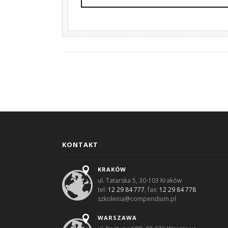
KONTAKT
KRAKÓW
ul. Tatarska 5, 30-103 Kraków
tel:
12 29 84 777
, fax:
12 29 84 778
szkolenia@compendium.pl
WARSZAWA