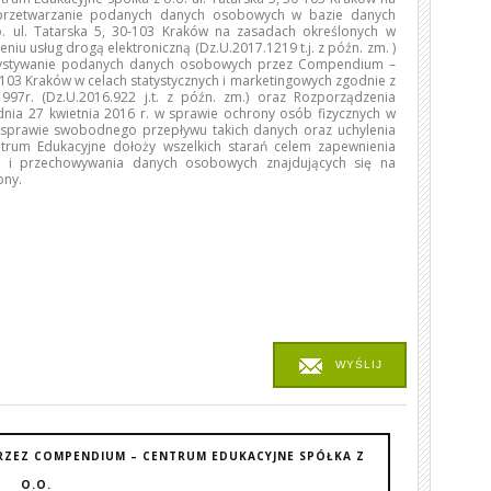
 przetwarzanie podanych danych osobowych w bazie danych
 ul. Tatarska 5, 30-103 Kraków na zasadach określonych w
niu usług drogą elektroniczną (Dz.U.2017.1219 t.j. z późn. zm. )
rzystywanie podanych danych osobowych przez Compendium –
0-103 Kraków w celach statystycznych i marketingowych zgodnie z
97r. (Dz.U.2016.922 j.t. z późn. zm.) oraz Rozporządzenia
dnia 27 kwietnia 2016 r. w sprawie ochrony osób fizycznych w
sprawie swobodnego przepływu takich danych oraz uchylenia
rum Edukacyjne dołoży wszelkich starań celem zapewnienia
o i przechowywania danych osobowych znajdujących się na
ony.
WYŚLIJ
RZEZ COMPENDIUM – CENTRUM EDUKACYJNE SPÓŁKA Z
O.O.