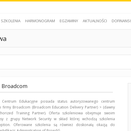
SZKOLENIA
HARMONOGRAM
EGZAMINY
AKTUALNOŚCI
DOFINANS
owa
a Broadcom
Centrum Edukacyjne posiada status autoryzowanego centrum
o firmy Broadcom (Broadcom Education Delivery Partner) > (dawny
horized Training Partner). Oferta szkoleniowa obejmuje swoim
sy z grupy Network Security w skład której wchodzą szkolenia
cryption. Oferowane szkolenia są również doskonałą okazją do
tyfikacji: Administration of ProxySG.