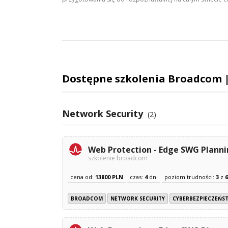
Dostępne szkolenia Broadcom 
Network Security
(2)
Web Protection - Edge SWG Planni
szkolenie broadcom
cena od:
13800 PLN
czas:
4
dni
poziom trudności:
3
z
6
BROADCOM
NETWORK SECURITY
CYBERBEZPIECZEŃS