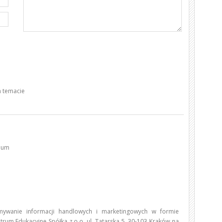
 temacie
dium
ywanie informacji handlowych i marketingowych w formie
trum Edukacyjne Spółka z o.o. ul. Tatarska 5, 30-103 Kraków na