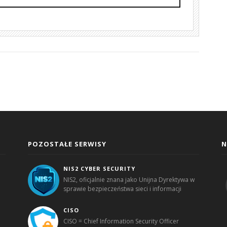
POZOSTAŁE SERWISY
N
NIS2 CYBER SECURITY
NIS2, oficjalnie znana jako Unijna Dyrektywa w
sprawie bezpieczeństwa sieci i informacji
CISO
CISO = Chief Information Security Officer