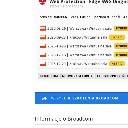
Web Protection - Edge SWG Diagno
szkolenie broadcom
cena od:
4600 PLN
czas:
1
dzień
poziom trudności:
4
2026-08-26 | Warszawa / Wirtualna sala
HYBRID
2026-09-23 | Kraków / Wirtualna sala
HYBRID
2026-10-28 | Warszawa / Wirtualna sala
HYBRID
2026-12-16 | Warszawa / Wirtualna sala
HYBRID
2026-12-23 | Kraków / Wirtualna sala
HYBRID
BROADCOM
NETWORK SECURITY
CYBERBEZPIECZEŃS
WSZYSTKIE
SZKOLENIA BROADCOM
Informacje o Broadcom