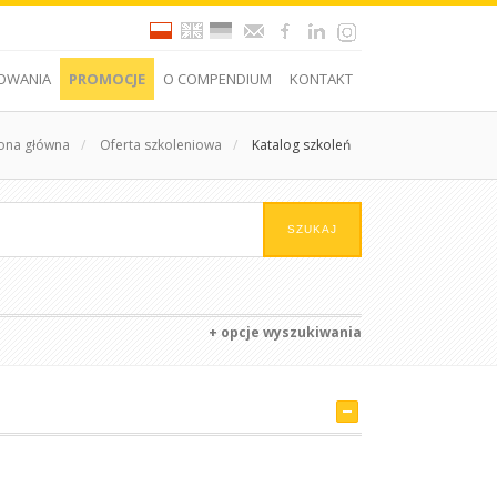
OWANIA
PROMOCJE
O COMPENDIUM
KONTAKT
rona główna
/
Oferta szkoleniowa
/
Katalog szkoleń
+ opcje wyszukiwania