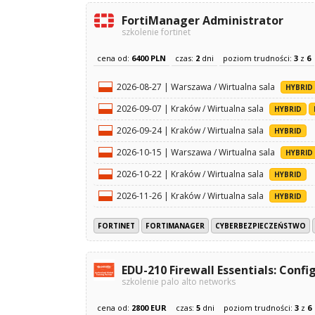
FortiManager Administrator
szkolenie fortinet
cena od:
6400 PLN
czas:
2
dni
poziom trudności:
3
z
6
2026-08-27 | Warszawa / Wirtualna sala
HYBRID
2026-09-07 | Kraków / Wirtualna sala
HYBRID
2026-09-24 | Kraków / Wirtualna sala
HYBRID
2026-10-15 | Warszawa / Wirtualna sala
HYBRID
2026-10-22 | Kraków / Wirtualna sala
HYBRID
2026-11-26 | Kraków / Wirtualna sala
HYBRID
FORTINET
FORTIMANAGER
CYBERBEZPIECZEŃSTWO
EDU-210 Firewall Essentials: Con
szkolenie palo alto networks
cena od:
2800 EUR
czas:
5
dni
poziom trudności:
3
z
6