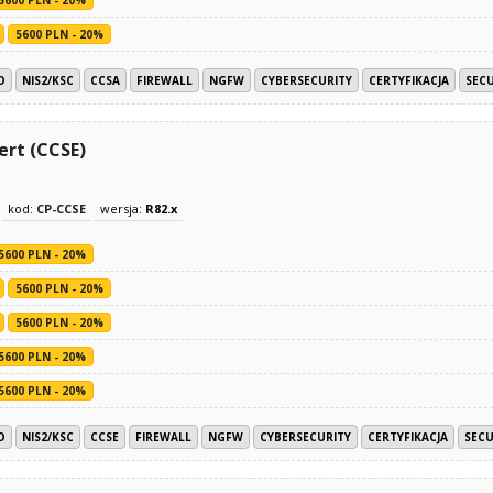
5600 PLN - 20%
O
NIS2/KSC
CCSA
FIREWALL
NGFW
CYBERSECURITY
CERTYFIKACJA
SECU
ert (CCSE)
kod:
CP-CCSE
wersja:
R82.x
5600 PLN - 20%
5600 PLN - 20%
5600 PLN - 20%
5600 PLN - 20%
5600 PLN - 20%
O
NIS2/KSC
CCSE
FIREWALL
NGFW
CYBERSECURITY
CERTYFIKACJA
SECU