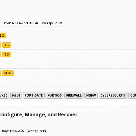
kod:
NSE4-FortiOS-A
wersja:
7.6.x
TG
TG
TG
MTG
2/KSC
NSE4
FORTIGATE
FORTIOS
FIREWALL
NGFW
CYBERSECURITY
CER
Configure, Manage, and Recover
kod:
H54GGS
wersja:
v13