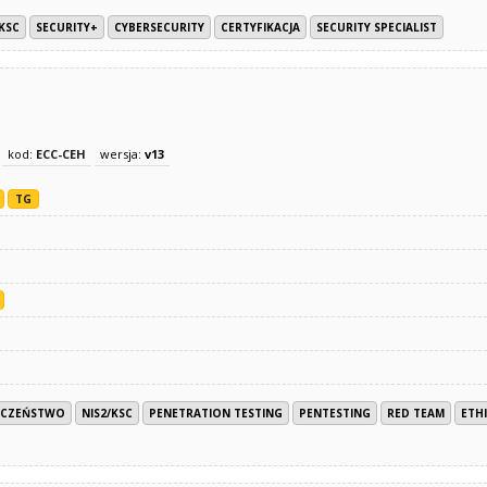
/KSC
SECURITY+
CYBERSECURITY
CERTYFIKACJA
SECURITY SPECIALIST
kod:
ECC-CEH
wersja:
v13
TG
ECZEŃSTWO
NIS2/KSC
PENETRATION TESTING
PENTESTING
RED TEAM
ETH