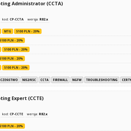
oting Administrator (CCTA)
kod:
CP-CCTA
wersja:
R82.x
MTG
5100 PLN - 20%
5100 PLN - 20%
5100 PLN - 20%
5100 PLN - 20%
5100 PLN - 20%
ECZEŃSTWO
NIS2/KSC
CCTA
FIREWALL
NGFW
TROUBLESHOOTING
CERTY
ting Expert (CCTE)
kod:
CP-CCTE
wersja:
R82.x
5100 PLN - 20%