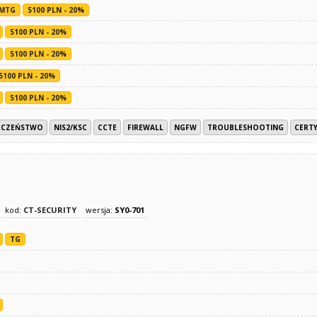
MTG
5100 PLN - 20%
5100 PLN - 20%
5100 PLN - 20%
5100 PLN - 20%
5100 PLN - 20%
ECZEŃSTWO
NIS2/KSC
CCTE
FIREWALL
NGFW
TROUBLESHOOTING
CERTY
kod:
CT-SECURITY
wersja:
SY0-701
TG