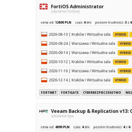
FortiOS Administrator
szkolenie fortinet
cena od:
12800 PLN
czas:
4
dni
poziom trudności:
3
z
6
2026-08-10 | Kraków / Wirtualna sala
HYBRID
2026-08-24 | Warszawa / Wirtualna sala
HYBRID
2026-09-14 | Warszawa / Wirtualna sala
HYBRID
2026-10-12 | Kraków / Wirtualna sala
HYBRID
2026-11-16 | Warszawa / Wirtualna sala
HYBRID
2026-12-14 | Kraków / Wirtualna sala
HYBRID
FORTINET
FORTIGATE
CYBERBEZPIECZEŃSTWO
NIS
Veeam Backup & Replication v13: 
szkolenie hpe
cena od:
4890 PLN
czas:
4
dni
poziom trudności:
4
z
6