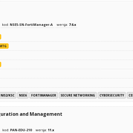
kod:
NSE5-SN-FortiManager-A
wersja:
7.6.x
MTG
NIS2/KSC
NSE6
FORTIMANAGER
SECURE NETWORKING
CYBERSECURITY
CE
figuration and Management
kod:
PAN-EDU-210
wersja:
11.x