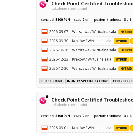
Check Point Certified Troublesho
szkolenie check point
cena od:
5100 PLN
czas:
2
dni
poziom trudności:
3
z
6
2026-09-07 | Warszawa / Wirtualna sala
HYBRID
2026-09-30 | Kraków / Wirtualna sala
HYBRID
2026-10-28 | Warszawa / Wirtualna sala
HYBRID
2026-12-23 | Kraków / Wirtualna sala
HYBRID
2026-12-30 | Warszawa / Wirtualna sala
HYBRID
CHECK POINT
INFINITY SPECIALIZATIONS
CYBERBEZPI
Check Point Certified Troubleshoo
szkolenie check point
cena od:
5100 PLN
czas:
2
dni
poziom trudności:
3
z
6
2026-09-01 | Kraków / Wirtualna sala
HYBRID