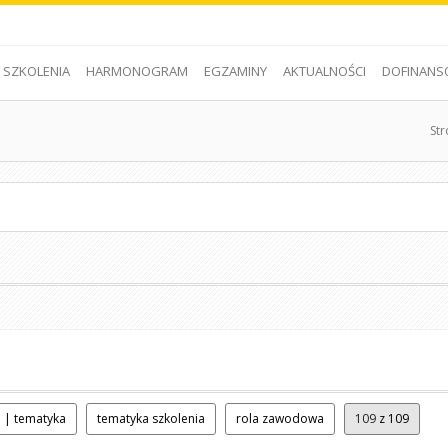
SZKOLENIA
HARMONOGRAM
EGZAMINY
AKTUALNOŚCI
DOFINANS
St
 | tematyka
tematyka szkolenia
rola zawodowa
109
z 109