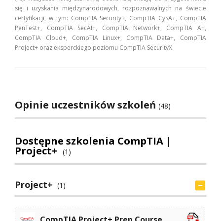
się i uzyskania międzynarodowych, rozpoznawalnych na świecie
certyfikacji, w tym: CompTIA Security+, CompTIA CySA+, CompTIA
PenTest+, CompTIA SecAI+, CompTIA Network+, CompTIA A+,
CompTIA Cloud+, CompTIA Linux+, CompTIA Data+, CompTIA
Project+ oraz eksperckiego poziomu CompTIA SecurityX.
Opinie uczestników szkoleń
(48)
Dostępne szkolenia CompTIA |
Project+
(1)
Project+
(1)
CompTIA Project+ Prep Course