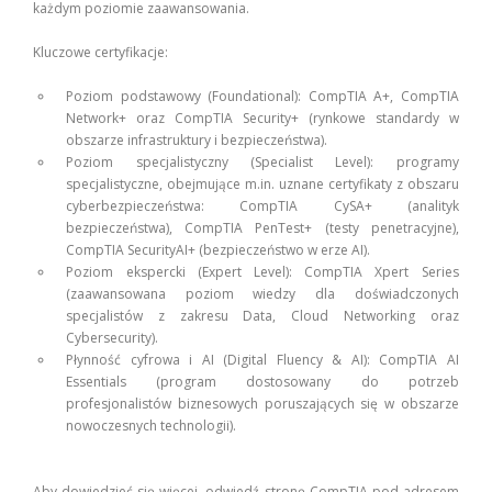
każdym poziomie zaawansowania.
Kluczowe certyfikacje:
Poziom podstawowy (Foundational): CompTIA A+, CompTIA
Network+ oraz CompTIA Security+ (rynkowe standardy w
obszarze infrastruktury i bezpieczeństwa).
Poziom specjalistyczny (Specialist Level): programy
specjalistyczne, obejmujące m.in. uznane certyfikaty z obszaru
cyberbezpieczeństwa: CompTIA CySA+ (analityk
bezpieczeństwa), CompTIA PenTest+ (testy penetracyjne),
CompTIA SecurityAI+ (bezpieczeństwo w erze AI).
Poziom ekspercki (Expert Level): CompTIA Xpert Series
(zaawansowana poziom wiedzy dla doświadczonych
specjalistów z zakresu Data, Cloud Networking oraz
Cybersecurity).
Płynność cyfrowa i AI (Digital Fluency & AI): CompTIA AI
Essentials (program dostosowany do potrzeb
profesjonalistów biznesowych poruszających się w obszarze
nowoczesnych technologii).
Aby dowiedzieć się więcej, odwiedź stronę CompTIA pod adresem