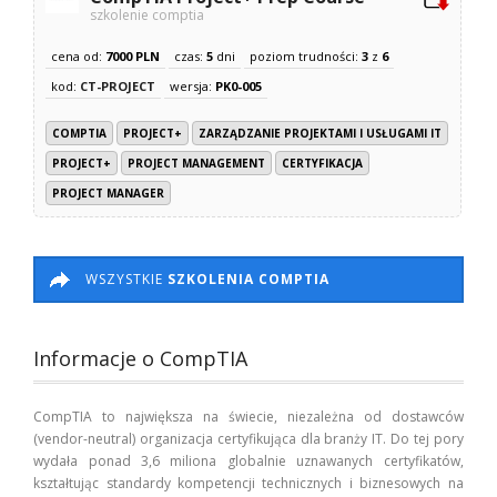
szkolenie comptia
cena od:
7000 PLN
czas:
5
dni
poziom trudności:
3
z
6
kod:
CT-PROJECT
wersja:
PK0-005
COMPTIA
PROJECT+
ZARZĄDZANIE PROJEKTAMI I USŁUGAMI IT
PROJECT+
PROJECT MANAGEMENT
CERTYFIKACJA
PROJECT MANAGER
WSZYSTKIE
SZKOLENIA COMPTIA
Informacje o CompTIA
CompTIA to największa na świecie, niezależna od dostawców
(vendor-neutral) organizacja certyfikująca dla branży IT. Do tej pory
wydała ponad 3,6 miliona globalnie uznawanych certyfikatów,
kształtując standardy kompetencji technicznych i biznesowych na