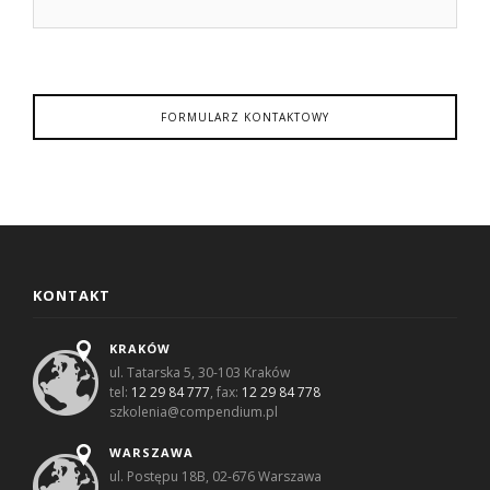
FORMULARZ KONTAKTOWY
KONTAKT
KRAKÓW
ul. Tatarska 5, 30-103 Kraków
tel:
12 29 84 777
, fax:
12 29 84 778
szkolenia@compendium.pl
WARSZAWA
ul. Postępu 18B, 02-676 Warszawa