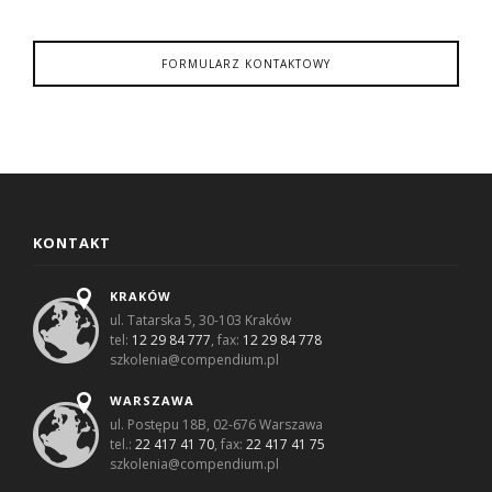
FORMULARZ KONTAKTOWY
KONTAKT
KRAKÓW
ul. Tatarska 5, 30-103 Kraków
tel:
12 29 84 777
, fax:
12 29 84 778
szkolenia@compendium.pl
WARSZAWA
ul. Postępu 18B, 02-676 Warszawa
tel.:
22 417 41 70
, fax:
22 417 41 75
szkolenia@compendium.pl