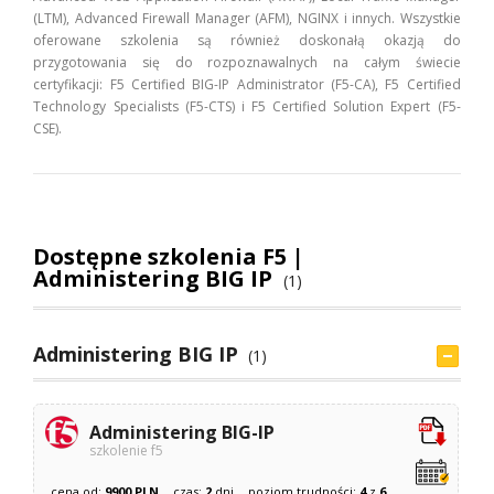
(LTM), Advanced Firewall Manager (AFM), NGINX i innych. Wszystkie
oferowane szkolenia są również doskonałą okazją do
przygotowania się do rozpoznawalnych na całym świecie
certyfikacji: F5 Certified BIG-IP Administrator (F5-CA), F5 Certified
Technology Specialists (F5-CTS) i F5 Certified Solution Expert (F5-
CSE).
Dostępne szkolenia F5 |
Administering BIG IP
(1)
Administering BIG IP
(1)
Administering BIG-IP
szkolenie f5
cena od:
9900 PLN
czas:
2
dni
poziom trudności:
4
z
6