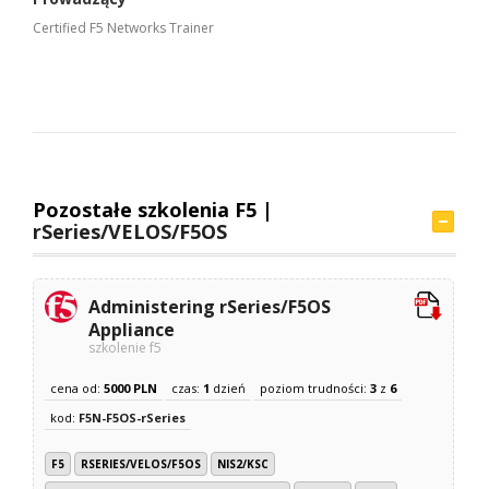
Certified F5 Networks Trainer
Pozostałe szkolenia F5 |
rSeries/VELOS/F5OS
Administering rSeries/F5OS
Appliance
szkolenie f5
cena od:
5000 PLN
czas:
1
dzień
poziom trudności:
3
z
6
kod:
F5N-F5OS-rSeries
F5
RSERIES/VELOS/F5OS
NIS2/KSC