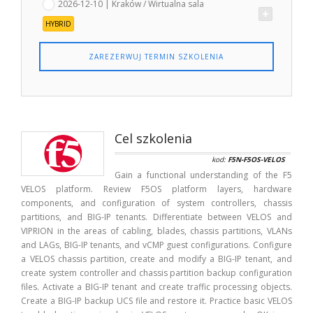
2026-12-10 | Kraków / Wirtualna sala
HYBRID
ZAREZERWUJ TERMIN SZKOLENIA
Cel szkolenia
kod:
F5N-F5OS-VELOS
Gain a functional understanding of the F5
VELOS platform. Review F5OS platform layers, hardware
components, and configuration of system controllers, chassis
partitions, and BIG-IP tenants. Differentiate between VELOS and
VIPRION in the areas of cabling, blades, chassis partitions, VLANs
and LAGs, BIG-IP tenants, and vCMP guest configurations. Configure
a VELOS chassis partition, create and modify a BIG-IP tenant, and
create system controller and chassis partition backup configuration
files. Activate a BIG-IP tenant and create traffic processing objects.
Create a BIG-IP backup UCS file and restore it. Practice basic VELOS