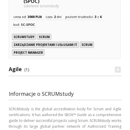
(SPOC)
szkolenie scrumstudy
cena od:
3000 PLN
czas:
2
dni
poziom trudności:
3
z
6
kod:
SC-SPOC
SCRUMSTUDY
SCRUM
ZARZĄDZANIE PROJEKTAMI I USŁUGAMI IT
SCRUM
PROJECT MANAGER
Agile
(1)
Informacje o SCRUMstudy
SCRUMstudy is the global accreditation body for Scrum and Agile
certifications. It has authored the SBOK™ Guide as a comprehensive
guide to deliver successful projects using Scrum. SCRUMstudy works
through its large global partner network of Authorized Training