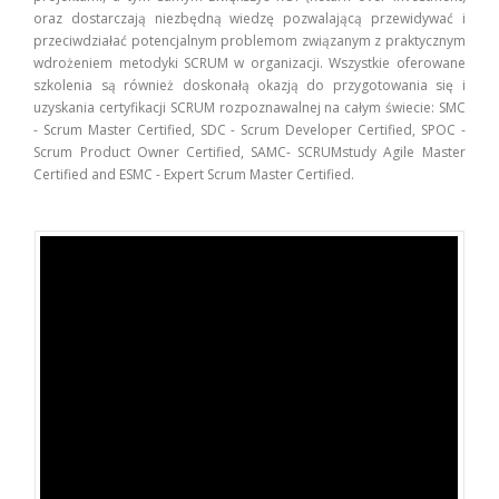
oraz dostarczają niezbędną wiedzę pozwalającą przewidywać i
przeciwdziałać potencjalnym problemom związanym z praktycznym
wdrożeniem metodyki SCRUM w organizacji. Wszystkie oferowane
szkolenia są również doskonałą okazją do przygotowania się i
uzyskania certyfikacji SCRUM rozpoznawalnej na całym świecie: SMC
- Scrum Master Certified, SDC - Scrum Developer Certified, SPOC -
Scrum Product Owner Certified, SAMC- SCRUMstudy Agile Master
Certified and ESMC - Expert Scrum Master Certified.