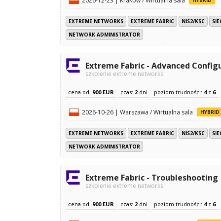
2026-12-23 | Kraków / Wirtualna sala
HYBRID
EXTREME NETWORKS
EXTREME FABRIC
NIS2/KSC
SI
NETWORK ADMINISTRATOR
Extreme Fabric - Advanced Config
szkolenie extreme networks
cena od:
900 EUR
czas:
2
dni
poziom trudności:
4
z
6
2026-10-26 | Warszawa / Wirtualna sala
HYBRID
EXTREME NETWORKS
EXTREME FABRIC
NIS2/KSC
SI
NETWORK ADMINISTRATOR
Extreme Fabric - Troubleshooting
szkolenie extreme networks
cena od:
900 EUR
czas:
2
dni
poziom trudności:
4
z
6