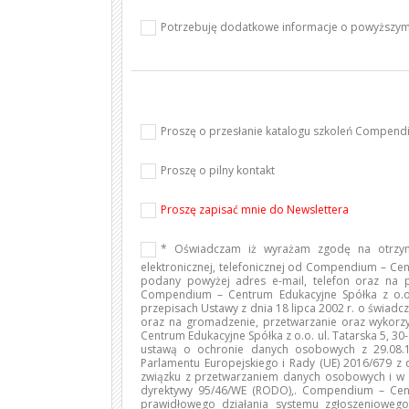
Potrzebuję dodatkowe informacje o powyższym
Proszę o przesłanie katalogu szkoleń Compen
Proszę o pilny kontakt
Proszę zapisać mnie do Newslettera
* Oświadczam iż wyrażam zgodę na otrzym
elektronicznej, telefonicznej od Compendium – Cen
podany powyżej adres e-mail, telefon oraz na
Compendium – Centrum Edukacyjne Spółka z o.o.
przepisach Ustawy z dnia 18 lipca 2002 r. o świadcze
oraz na gromadzenie, przetwarzanie oraz wyko
Centrum Edukacyjne Spółka z o.o. ul. Tatarska 5, 3
ustawą o ochronie danych osobowych z 29.08.19
Parlamentu Europejskiego i Rady (UE) 2016/679 z 
związku z przetwarzaniem danych osobowych i w 
dyrektywy 95/46/WE (RODO),. Compendium – Cent
prawidłowego działania systemu zgłoszenioweg