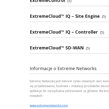
ExtremeControl
(5)
ExtremeCloud™ IQ – Site Engine
(5)
ExtremeCloud™ IQ – Controller
(5)
ExtremeCloud™ SD-WAN
(5)
Informacje o Extreme Networks
Extreme Networks jest liderem rynku otwartych sieci ko
się projektowaniu, budowie i instalacji produktów sieci
aplikacje do zarządzania adresowane są głównie dla kor
miejskich.
www.extremenetworks.com