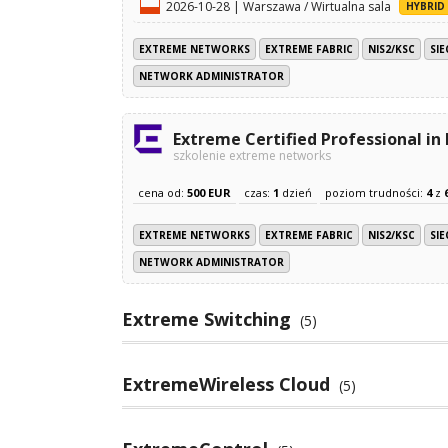
2026-10-28 | Warszawa / Wirtualna sala
HYBRID
EXTREME NETWORKS
EXTREME FABRIC
NIS2/KSC
SI
NETWORK ADMINISTRATOR
Extreme Certified Professional in
szkolenie extreme networks
cena od:
500 EUR
czas:
1
dzień
poziom trudności:
4
z
EXTREME NETWORKS
EXTREME FABRIC
NIS2/KSC
SI
NETWORK ADMINISTRATOR
Extreme Switching
(5)
ExtremeWireless Cloud
(5)