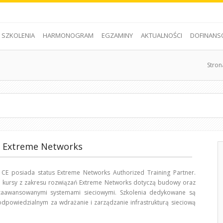
SZKOLENIA
HARMONOGRAM
EGZAMINY
AKTUALNOŚCI
DOFINANS
Stron
a Extreme Networks
E posiada status Extreme Networks Authorized Training Partner.
 kursy z zakresu rozwiązań Extreme Networks dotyczą budowy oraz
zaawansowanymi systemami sieciowymi. Szkolenia dedykowane są
odpowiedzialnym za wdrażanie i zarządzanie infrastrukturą sieciową