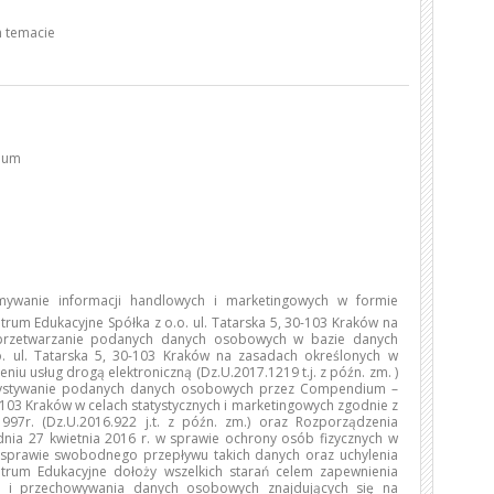
 temacie
dium
ywanie informacji handlowych i marketingowych w formie
trum Edukacyjne Spółka z o.o. ul. Tatarska 5, 30-103 Kraków na
 przetwarzanie podanych danych osobowych w bazie danych
 ul. Tatarska 5, 30-103 Kraków na zasadach określonych w
niu usług drogą elektroniczną (Dz.U.2017.1219 t.j. z późn. zm. )
rzystywanie podanych danych osobowych przez Compendium –
0-103 Kraków w celach statystycznych i marketingowych zgodnie z
97r. (Dz.U.2016.922 j.t. z późn. zm.) oraz Rozporządzenia
dnia 27 kwietnia 2016 r. w sprawie ochrony osób fizycznych w
sprawie swobodnego przepływu takich danych oraz uchylenia
rum Edukacyjne dołoży wszelkich starań celem zapewnienia
o i przechowywania danych osobowych znajdujących się na