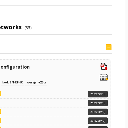
etworks
(35)
Configuration
kod:
EN-EF-IC
wersja:
v25.x
zarezerwuj
zarezerwuj
zarezerwuj
zarezerwuj