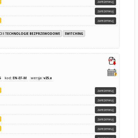
zarezerwuj
zarezerwuj
zarezerwuj
ECI I TECHNOLOGIE BEZPRZEWODOWE
SWITCHING
6
kod:
EN-EF-M
wersja:
v25.x
zarezerwuj
zarezerwuj
zarezerwuj
zarezerwuj
zarezerwuj