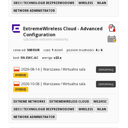
SIECI I TECHNOLOGIE BEZPRZEWODOWE
WIRELESS
WLAN
NETWORK ADMINISTRATOR
ExtremeWireless Cloud - Advanced
Configuration
szkolenie extreme networks
cena od:
500 EUR
czas:
1
dzień
poziom trudności:
4
z
6
kod:
EN-EWC-AC
wersja:
v23.x
2026-08-14 | Warszawa / Wirtualna sala
zarezerwuj
HYBRID
2026-10-08 | Warszawa / Wirtualna sala
zarezerwuj
HYBRID
EXTREME NETWORKS
EXTREMEWIRELESS CLOUD
NIS2/KSC
SIECI I TECHNOLOGIE BEZPRZEWODOWE
WIRELESS
WLAN
NETWORK ADMINISTRATOR