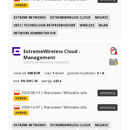
HYBRID
EXTREME NETWORKS
EXTREMEWIRELESS CLOUD
NIS2/KSC
SIECI I TECHNOLOGIE BEZPRZEWODOWE
WIRELESS
WLAN
NETWORK ADMINISTRATOR
ExtremeWireless Cloud -
Management
szkolenie extreme networks
cena od:
500 EUR
czas:
1
dzień
poziom trudności:
3
z
6
kod:
EN-EWC-M
wersja:
v23.x
2026-08-13 | Warszawa / Wirtualna sala
zarezerwuj
HYBRID
2026-10-07 | Warszawa / Wirtualna sala
zarezerwuj
HYBRID
EXTREME NETWORKS
EXTREMEWIRELESS CLOUD
NIS2/KSC