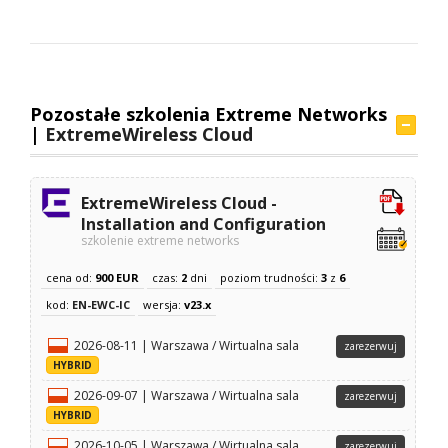
Pozostałe szkolenia Extreme Networks
|
ExtremeWireless Cloud
ExtremeWireless Cloud -
Installation and Configuration
szkolenie extreme networks
cena od:
900 EUR
czas:
2
dni
poziom trudności:
3
z
6
kod:
EN-EWC-IC
wersja:
v23.x
2026-08-11 | Warszawa / Wirtualna sala
zarezerwuj
HYBRID
2026-09-07 | Warszawa / Wirtualna sala
zarezerwuj
HYBRID
2026-10-05 | Warszawa / Wirtualna sala
zarezerwuj