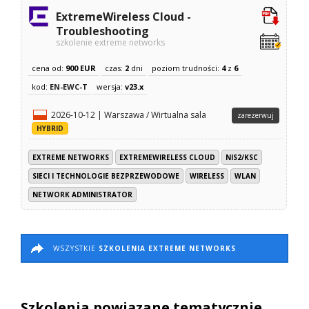
ExtremeWireless Cloud -
Troubleshooting
szkolenie extreme networks
cena od:
900 EUR
czas:
2
dni
poziom trudności:
4
z
6
kod:
EN-EWC-T
wersja:
v23.x
2026-10-12 | Warszawa / Wirtualna sala
zarezerwuj
HYBRID
EXTREME NETWORKS
EXTREMEWIRELESS CLOUD
NIS2/KSC
SIECI I TECHNOLOGIE BEZPRZEWODOWE
WIRELESS
WLAN
NETWORK ADMINISTRATOR
WSZYSTKIE
SZKOLENIA EXTREME NETWORKS
Szkolenia powiązane tematycznie