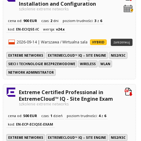
Installation and Configuration
szkolenie extreme networks
cena od:
900 EUR
czas:
2
dni
poziom trudności:
3
z
6
kod:
EN-ECIQSE-IC
wersja:
v24.x
2026-09-14 | Warszawa / Wirtualna sala
HYBRID
zarezerwuj
EXTREME NETWORKS
EXTREMECLOUD™ IQ – SITE ENGINE
NIS2/KSC
SIECI I TECHNOLOGIE BEZPRZEWODOWE
WIRELESS
WLAN
NETWORK ADMINISTRATOR
Extreme Certified Professional in
ExtremeCloud™ IQ - Site Engine Exam
szkolenie extreme networks
cena od:
500 EUR
czas:
1
dzień
poziom trudności:
4
z
6
kod:
EN-ECP-ECIQSE-EXAM
EXTREME NETWORKS
EXTREMECLOUD™ IQ – SITE ENGINE
NIS2/KSC