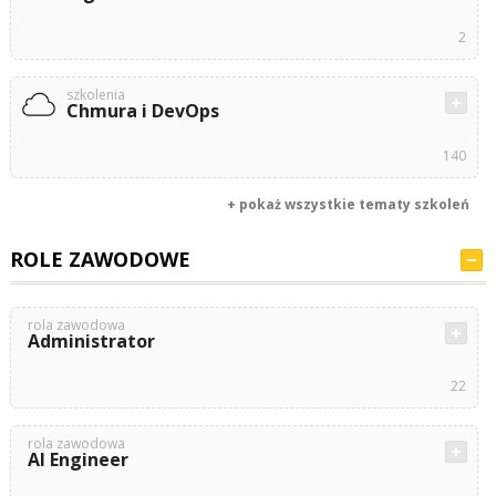
2
szkolenia
Chmura i DevOps
140
+ pokaż wszystkie tematy szkoleń
ROLE ZAWODOWE
rola zawodowa
Administrator
22
rola zawodowa
AI Engineer