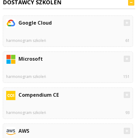
DOSTAWCY SZKOLEŃ
Google Cloud
harmonogram szkoleń
61
Microsoft
harmonogram szkoleń
151
Compendium CE
harmonogram szkoleń
93
AWS