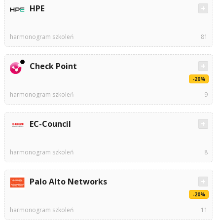
HPE
harmonogram szkoleń
81
Check Point
-20%
harmonogram szkoleń
9
EC-Council
harmonogram szkoleń
8
Palo Alto Networks
-20%
harmonogram szkoleń
11