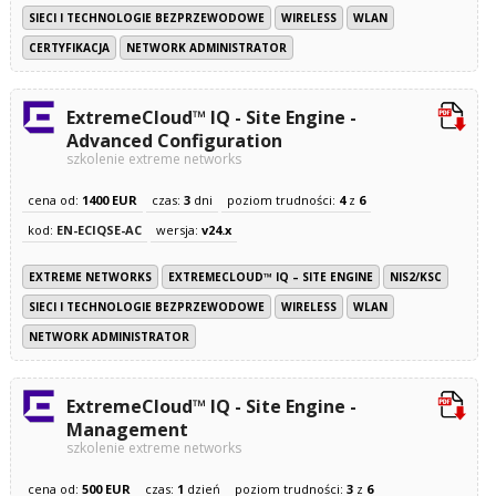
SIECI I TECHNOLOGIE BEZPRZEWODOWE
WIRELESS
WLAN
CERTYFIKACJA
NETWORK ADMINISTRATOR
ExtremeCloud™ IQ - Site Engine -
Advanced Configuration
szkolenie extreme networks
cena od:
1400 EUR
czas:
3
dni
poziom trudności:
4
z
6
kod:
EN-ECIQSE-AC
wersja:
v24.x
EXTREME NETWORKS
EXTREMECLOUD™ IQ – SITE ENGINE
NIS2/KSC
SIECI I TECHNOLOGIE BEZPRZEWODOWE
WIRELESS
WLAN
NETWORK ADMINISTRATOR
ExtremeCloud™ IQ - Site Engine -
Management
szkolenie extreme networks
cena od:
500 EUR
czas:
1
dzień
poziom trudności:
3
z
6