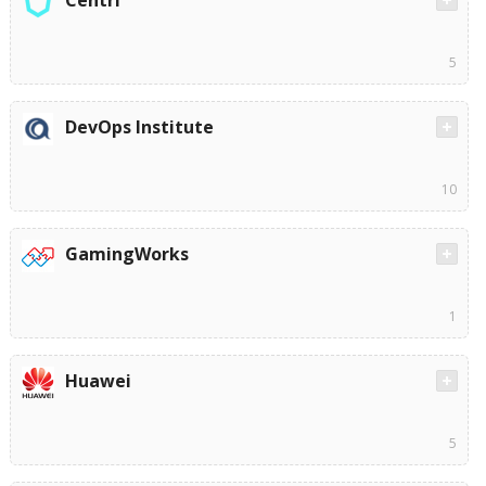
Centri
5
DevOps Institute
10
GamingWorks
1
Huawei
5