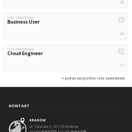
28
rola zawodowa
Business User
56
rola zawodowa
Cloud Engineer
71
+ pokaż wszystkie role zawodowe
KONTAKT
KRAKÓW
ul. Tatarska 5, 30-103 Kraków
tel:
12 29 84 777
, fax:
12 29 84 778