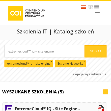
Szkolenia IT | Katalog szkoleń
x
x
extremecloud™ iq – site engine
Extreme Networks
+ opcje wyszukiwania
WYSZUKANE SZKOLENIA (5)
ExtremeCloud™ IQ - Site Engine -