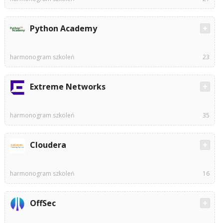
Python Academy
harmonogram szkoleń
23
Extreme Networks
harmonogram szkoleń
35
Cloudera
harmonogram szkoleń
16
OffSec