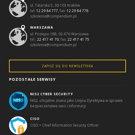
ul. Tatarska 5, 30-103 Kraków
tel:
12 29 84 777
, fax:
12 29 84 778
szkolenia@compendium.pl
WARSZAWA
ul. Postępu 18B, 02-676 Warszawa
tel.:
22 417 41 70
, fax:
22 417 41 75
szkolenia@compendium.pl
ZAPISZ SIĘ DO NEWSLETTERA
POZOSTAŁE SERWISY
NIS2 CYBER SECURITY
NIS2, oficjalnie znana jako Unijna Dyrektywa w sprawie
bezpieczeństwa sieci i informacji
CISO
CISO = Chief Information Security Officer