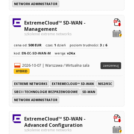
NETWORK ADMINISTRATOR
ExtremeCloud™ SD-WAN -
Management
szkolenie extreme networks
cena od:
500 EUR
czas:
1
dzień
poziom trudności:
3
z
6
kod:
EN-EC-SD-WAN-M
wersja:
v24.x
2026-10-07 | Warszawa / Wirtualna sala
zarezerwuj
HYBRID
EXTREME NETWORKS
EXTREMECLOUD™ SD-WAN
NIS2/KSC
SIECI I TECHNOLOGIE BEZPRZEWODOWE
SD-WAN
NETWORK ADMINISTRATOR
ExtremeCloud™ SD-WAN -
Advanced Configuration
szkolenie extreme networks