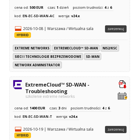
cena od:
500 EUR
czas:
1
dzień
poziom trudności:
4
z
6
kod:
EN-EC-SD-WAN-AC
wersja:
v24.x
2026-10-08 | Warszawa / Wirtualna sala
zarezerwuj
HYBRID
EXTREME NETWORKS
EXTREMECLOUD™ SD-WAN
NIS2/KSC
SIECI I TECHNOLOGIE BEZPRZEWODOWE
SD-WAN
NETWORK ADMINISTRATOR
ExtremeCloud™ SD-WAN -
Troubleshooting
szkolenie extreme networks
cena od:
1400 EUR
czas:
3
dni
poziom trudności:
4
z
6
kod:
EN-EC-SD-WAN-T
wersja:
v24.x
2026-10-19 | Warszawa / Wirtualna sala
zarezerwuj
HYBRID