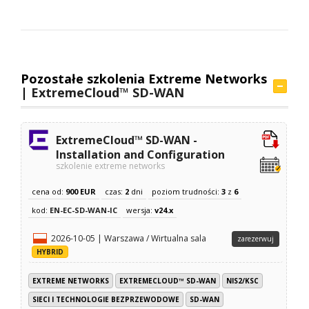
Pozostałe szkolenia Extreme Networks
|
ExtremeCloud™ SD-WAN
ExtremeCloud™ SD-WAN -
Installation and Configuration
szkolenie extreme networks
cena od:
900 EUR
czas:
2
dni
poziom trudności:
3
z
6
kod:
EN-EC-SD-WAN-IC
wersja:
v24.x
2026-10-05 | Warszawa / Wirtualna sala
zarezerwuj
HYBRID
EXTREME NETWORKS
EXTREMECLOUD™ SD-WAN
NIS2/KSC
SIECI I TECHNOLOGIE BEZPRZEWODOWE
SD-WAN