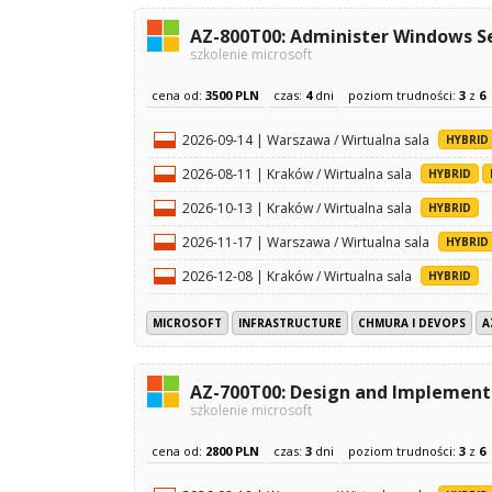
AZ-800T00: Administer Windows Se
szkolenie microsoft
cena od:
3500 PLN
czas:
4
dni
poziom trudności:
3
z
6
2026-09-14 | Warszawa / Wirtualna sala
HYBRID
2026-08-11 | Kraków / Wirtualna sala
HYBRID
2026-10-13 | Kraków / Wirtualna sala
HYBRID
2026-11-17 | Warszawa / Wirtualna sala
HYBRID
2026-12-08 | Kraków / Wirtualna sala
HYBRID
MICROSOFT
INFRASTRUCTURE
CHMURA I DEVOPS
A
AZ-700T00: Design and Implement
szkolenie microsoft
cena od:
2800 PLN
czas:
3
dni
poziom trudności:
3
z
6