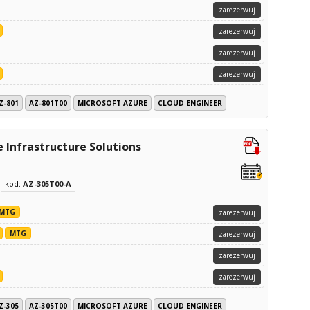
zarezerwuj
zarezerwuj
zarezerwuj
zarezerwuj
Z-801
AZ-801T00
MICROSOFT AZURE
CLOUD ENGINEER
 Infrastructure Solutions
kod:
AZ-305T00-A
MTG
zarezerwuj
MTG
zarezerwuj
zarezerwuj
zarezerwuj
Z-305
AZ-305T00
MICROSOFT AZURE
CLOUD ENGINEER