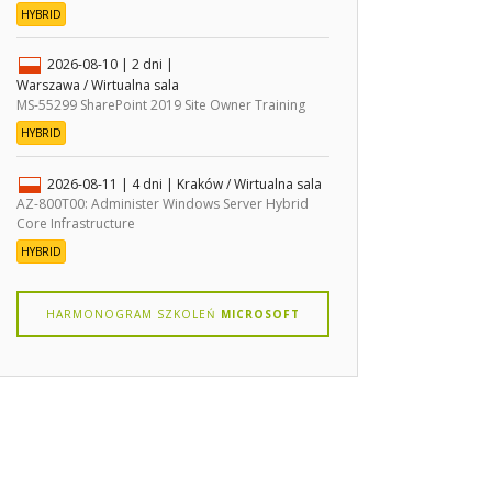
HYBRID
2026-08-10
| 2 dni |
Warszawa / Wirtualna sala
MS-55299 SharePoint 2019 Site Owner Training
HYBRID
2026-08-11
| 4 dni |
Kraków / Wirtualna sala
AZ-800T00: Administer Windows Server Hybrid
Core Infrastructure
HYBRID
HARMONOGRAM SZKOLEŃ
MICROSOFT