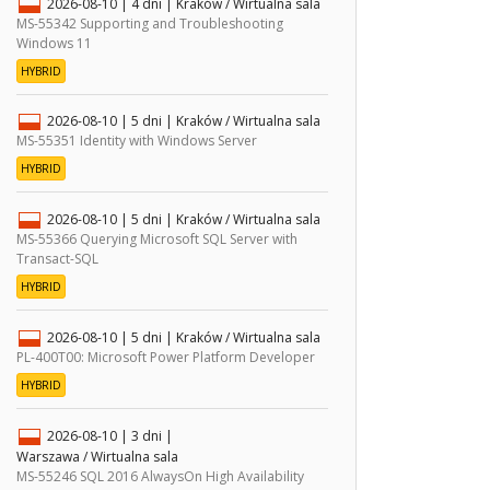
2026-08-10
| 4 dni |
Kraków / Wirtualna sala
MS-55342 Supporting and Troubleshooting
Windows 11
HYBRID
2026-08-10
| 5 dni |
Kraków / Wirtualna sala
MS-55351 Identity with Windows Server
HYBRID
2026-08-10
| 5 dni |
Kraków / Wirtualna sala
MS-55366 Querying Microsoft SQL Server with
Transact-SQL
HYBRID
2026-08-10
| 5 dni |
Kraków / Wirtualna sala
PL-400T00: Microsoft Power Platform Developer
HYBRID
2026-08-10
| 3 dni |
Warszawa / Wirtualna sala
MS-55246 SQL 2016 AlwaysOn High Availability