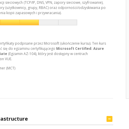
acji sieciowych (TCP/IP, DNS, VPN, zapory sieciowe, szyfrowanie),
tory (użytkownicy, grupy, RBAC) oraz odporności/odzyskiwania po
enia kopii zapasowych i przywracania).
ertyfikaty podpisane przez Microsoft (ukończenie kursu). Ten kurs
 się do egzaminu certyfikującego
Microsoft Certified: Azure
iate
(Egzamin AZ-104), który jest dostępny w centrach
on VUE.
iner (MCT)
rastructure