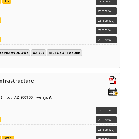
TG
zarezerwuj
zarezerwuj
zarezerwuj
zarezerwuj
zarezerwuj
E BEZPRZEWODOWE
AZ-700
MICROSOFT AZURE
Infrastructure
z
6
kod:
AZ-900T00
wersja:
A
zarezerwuj
zarezerwuj
zarezerwuj
MTG
zarezerwuj