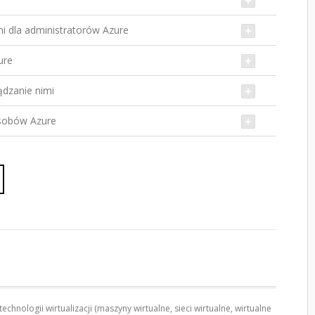
mi dla administratorów Azure
ure
ądzanie nimi
asobów Azure
echnologii wirtualizacji (maszyny wirtualne, sieci wirtualne, wirtualne