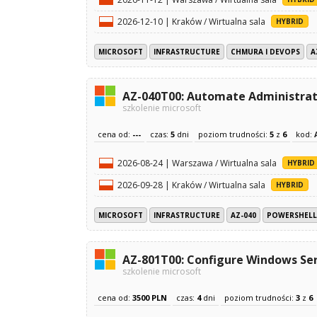
2026-12-10 | Kraków / Wirtualna sala
HYBRID
MICROSOFT
INFRASTRUCTURE
CHMURA I DEVOPS
A
AZ-040T00: Automate Administrat
szkolenie microsoft
cena od:
---
czas:
5
dni
poziom trudności:
5
z
6
kod:
2026-08-24 | Warszawa / Wirtualna sala
HYBRID
2026-09-28 | Kraków / Wirtualna sala
HYBRID
MICROSOFT
INFRASTRUCTURE
AZ-040
POWERSHELL
AZ-801T00: Configure Windows Ser
szkolenie microsoft
cena od:
3500 PLN
czas:
4
dni
poziom trudności:
3
z
6