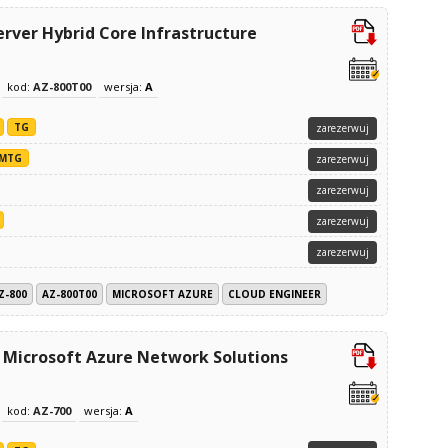
rver Hybrid Core Infrastructure
kod:
AZ-800T00
wersja:
A
TG
zarezerwuj
MTG
zarezerwuj
zarezerwuj
zarezerwuj
zarezerwuj
Z-800
AZ-800T00
MICROSOFT AZURE
CLOUD ENGINEER
 Microsoft Azure Network Solutions
kod:
AZ-700
wersja:
A