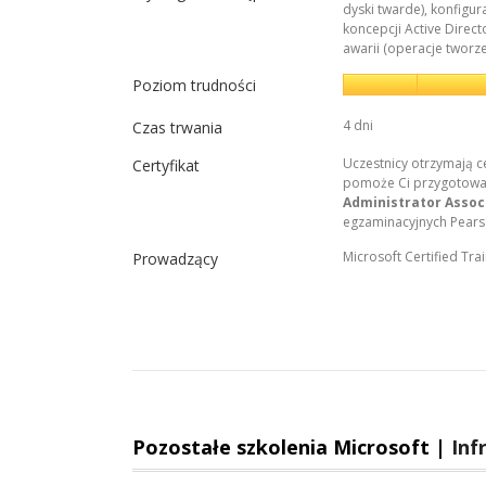
dyski twarde), konfigur
koncepcji Active Direc
awarii (operacje tworz
Poziom trudności
4 dni
Czas trwania
Uczestnicy otrzymają c
Certyfikat
pomoże Ci przygotować
Administrator Assoc
egzaminacyjnych Pears
Microsoft Certified Tra
Prowadzący
Pozostałe szkolenia Microsoft |
Inf