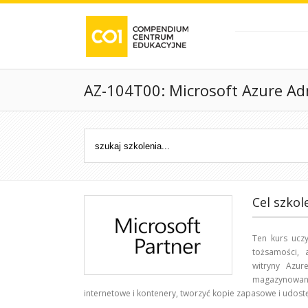
AZ-104T00: Microsoft Azure Ad
Cel szkol
Ten kurs uczy
tożsamości, a
witryny Azur
magazynowan
internetowe i kontenery, tworzyć kopie zapasowe i udos