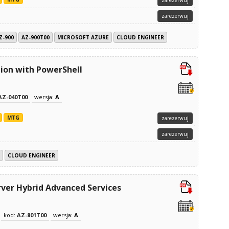
zarezerwuj
Z-900
AZ-900T00
MICROSOFT AZURE
CLOUD ENGINEER
ion with PowerShell
AZ-040T00
wersja:
A
MTG
zarezerwuj
zarezerwuj
CLOUD ENGINEER
ver Hybrid Advanced Services
kod:
AZ-801T00
wersja:
A