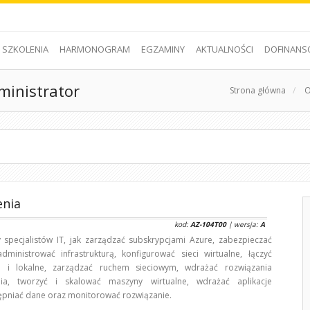
SZKOLENIA
HARMONOGRAM
EGZAMINY
AKTUALNOŚCI
DOFINANS
ministrator
Strona główna
/
O
enia
kod:
AZ-104T00
| wersja:
A
 specjalistów IT, jak zarządzać subskrypcjami Azure, zabezpieczać
dministrować infrastrukturą, konfigurować sieci wirtualne, łączyć
e i lokalne, zarządzać ruchem sieciowym, wdrażać rozwiązania
ia, tworzyć i skalować maszyny wirtualne, wdrażać aplikacje
tępniać dane oraz monitorować rozwiązanie.