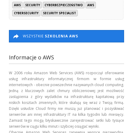
AWS
SECURITY
CYBERBEZPIECZEŃSTWO
AWS
CYBERSECURITY
SECURITY SPECIALIST
WSZYSTKIE
SZKOLENIA AWS
Informacje o AWS
W 2006 roku Amazon Web Services (AWS) rozpoczął oferowanie
usług infrastruktury informatycznej firmom w formie usług
internetowych - obecnie powszechnie nazywanych cloud computing.
Jedną z kluczowych zalet chmury obliczeniowej jest możliwość
zastąpienia z góry wydatków na infrastrukturę kapitałową przy
niskich kosztach zmiennych, które skalują się wraz z Twoją firmą.
Dzięki usłudze Cloud firmy nie muszą już planować i pozyskiwać
serwerów ani innej infrastruktury IT na kilka tygodni lub miesięcy.
Zamiast tego mogą błyskawicznie zarejestrować setki lub tysiące
serwerów w ciągu kilku minut i szybciej osiągać wyniki.
Obecnie Amazon Web Services zapewnia wysoce niezawodną,