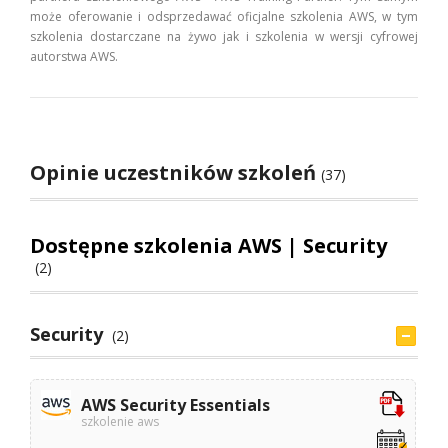
może oferowanie i odsprzedawać oficjalne szkolenia AWS, w tym
szkolenia dostarczane na żywo jak i szkolenia w wersji cyfrowej
autorstwa AWS.
Opinie uczestników szkoleń
(37)
Dostępne szkolenia AWS | Security
(2)
Security
(2)
AWS Security Essentials
szkolenie aws