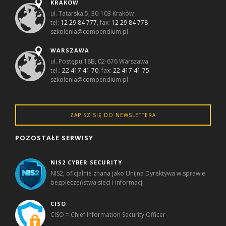
KRAKÓW
ul. Tatarska 5, 30-103 Kraków
tel:
12 29 84 777
, fax:
12 29 84 778
szkolenia@compendium.pl
WARSZAWA
ul. Postępu 18B, 02-676 Warszawa
tel.:
22 417 41 70
, fax:
22 417 41 75
szkolenia@compendium.pl
ZAPISZ SIĘ DO NEWSLETTERA
POZOSTAŁE SERWISY
NIS2 CYBER SECURITY
NIS2, oficjalnie znana jako Unijna Dyrektywa w sprawie
bezpieczeństwa sieci i informacji
CISO
CISO = Chief Information Security Officer