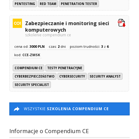
PENTESTING
RED TEAM
PENETRATION TESTER
Zabezpieczanie i monitoring sieci
komputerowych
szkolenie compendium ce
cena od:
3000 PLN
czas:
2
dni
poziom trudności:
3
z
6
kod:
CCE-ZMSK
COMPENDIUM CE
TESTY PENETRACYJNE
CYBERBEZPIECZEŃSTWO
CYBERSECURITY
SECURITY ANALYST
SECURITY SPECIALIST
WSZYSTKIE
SZKOLENIA COMPENDIUM CE
Informacje o Compendium CE