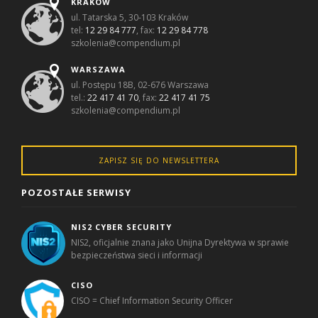
KRAKÓW
ul. Tatarska 5, 30-103 Kraków
tel:
12 29 84 777
, fax:
12 29 84 778
szkolenia@compendium.pl
WARSZAWA
ul. Postępu 18B, 02-676 Warszawa
tel.:
22 417 41 70
, fax:
22 417 41 75
szkolenia@compendium.pl
ZAPISZ SIĘ DO NEWSLETTERA
POZOSTAŁE SERWISY
NIS2 CYBER SECURITY
NIS2, oficjalnie znana jako Unijna Dyrektywa w sprawie
bezpieczeństwa sieci i informacji
CISO
CISO = Chief Information Security Officer