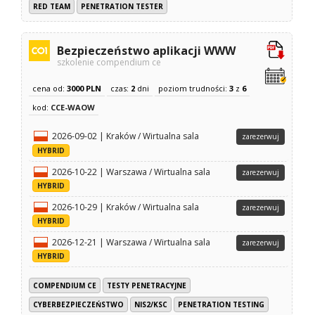
RED TEAM
PENETRATION TESTER
Bezpieczeństwo aplikacji WWW
szkolenie compendium ce
cena od:
3000 PLN
czas:
2
dni
poziom trudności:
3
z
6
kod:
CCE-WAOW
2026-09-02 | Kraków / Wirtualna sala
zarezerwuj
HYBRID
2026-10-22 | Warszawa / Wirtualna sala
zarezerwuj
HYBRID
2026-10-29 | Kraków / Wirtualna sala
zarezerwuj
HYBRID
2026-12-21 | Warszawa / Wirtualna sala
zarezerwuj
HYBRID
COMPENDIUM CE
TESTY PENETRACYJNE
CYBERBEZPIECZEŃSTWO
NIS2/KSC
PENETRATION TESTING