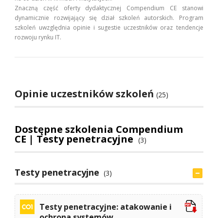
Znaczną część oferty dydaktycznej Compendium CE stanowi
dynamicznie rozwijający się dział szkoleń autorskich. Program
szkoleń uwzględnia opinie i sugestie uczestników oraz tendencje
rozwoju rynku IT.
Opinie uczestników szkoleń
(25)
Dostępne szkolenia Compendium
CE | Testy penetracyjne
(3)
Testy penetracyjne
(3)
Testy penetracyjne: atakowanie i
ochrona systemów