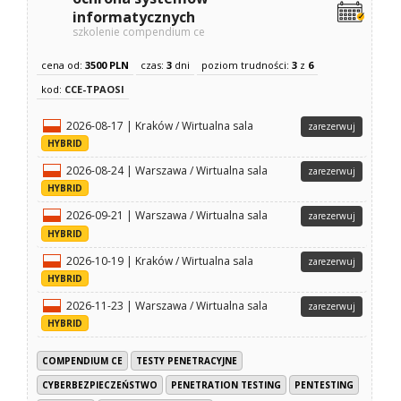
informatycznych
szkolenie compendium ce
cena od:
3500 PLN
czas:
3
dni
poziom trudności:
3
z
6
kod:
CCE-TPAOSI
2026-08-17 | Kraków / Wirtualna sala
zarezerwuj
HYBRID
2026-08-24 | Warszawa / Wirtualna sala
zarezerwuj
HYBRID
2026-09-21 | Warszawa / Wirtualna sala
zarezerwuj
HYBRID
2026-10-19 | Kraków / Wirtualna sala
zarezerwuj
HYBRID
2026-11-23 | Warszawa / Wirtualna sala
zarezerwuj
HYBRID
COMPENDIUM CE
TESTY PENETRACYJNE
CYBERBEZPIECZEŃSTWO
PENETRATION TESTING
PENTESTING