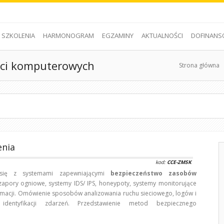
SZKOLENIA
HARMONOGRAM
EGZAMINY
AKTUALNOŚCI
DOFINANS
ieci komputerowych
Strona główna
enia
kod:
CCE-ZMSK
się z systemami zapewniającymi
bezpieczeństwo zasobów
 zapory ogniowe, systemy IDS/ IPS, honeypoty, systemy monitorujące
macji. Omówienie sposobów analizowania ruchu sieciowego, logów i
 identyfikacji zdarzeń. Przedstawienie metod bezpiecznego