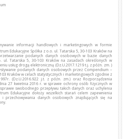
dium
ywanie informacji handlowych i marketingowych w formie
trum Edukacyjne Spółka z o.o. ul. Tatarska 5, 30-103 Kraków na
 przetwarzanie podanych danych osobowych w bazie danych
 ul. Tatarska 5, 30-103 Kraków na zasadach określonych w
niu usług drogą elektroniczną (Dz.U.2017.1219 t.j. z późn. zm. )
rzystywanie podanych danych osobowych przez Compendium –
0-103 Kraków w celach statystycznych i marketingowych zgodnie z
97r. (Dz.U.2016.922 j.t. z późn. zm.) oraz Rozporządzenia
dnia 27 kwietnia 2016 r. w sprawie ochrony osób fizycznych w
sprawie swobodnego przepływu takich danych oraz uchylenia
rum Edukacyjne dołoży wszelkich starań celem zapewnienia
o i przechowywania danych osobowych znajdujących się na
ony.