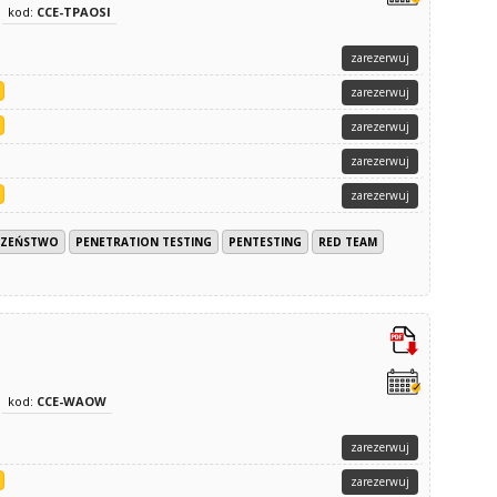
kod:
CCE-TPAOSI
zarezerwuj
zarezerwuj
zarezerwuj
zarezerwuj
zarezerwuj
CZEŃSTWO
PENETRATION TESTING
PENTESTING
RED TEAM
kod:
CCE-WAOW
zarezerwuj
zarezerwuj