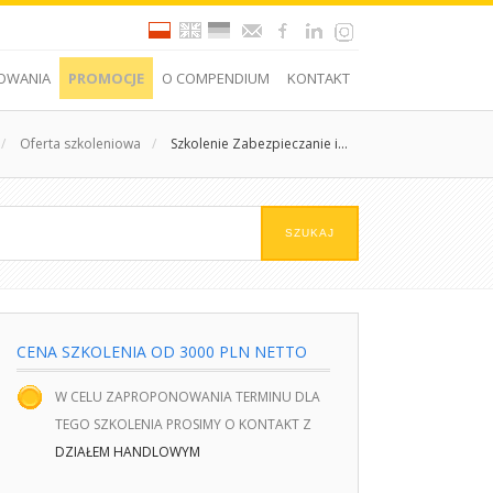
OWANIA
PROMOCJE
O COMPENDIUM
KONTAKT
/
Oferta szkoleniowa
/
Szkolenie Zabezpieczanie i...
CENA SZKOLENIA OD 3000 PLN NETTO
W CELU ZAPROPONOWANIA TERMINU DLA
TEGO SZKOLENIA PROSIMY O KONTAKT Z
DZIAŁEM HANDLOWYM