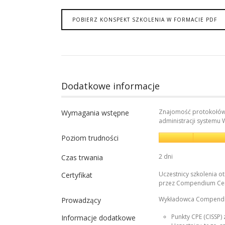
POBIERZ KONSPEKT SZKOLENIA W FORMACIE PDF
Dodatkowe informacje
Znajomość protokołów T
Wymagania wstępne
administracji systemu 
Poziom trudności
2 dni
Czas trwania
Uczestnicy szkolenia o
Certyfikat
przez Compendium Cen
Wykładowca Compendi
Prowadzący
Punkty CPE (CISSP) 
Informacje dodatkowe