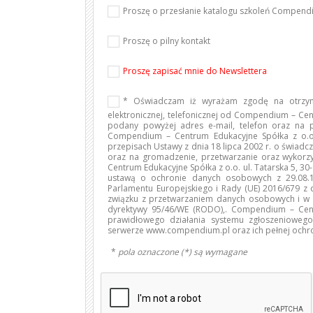
Proszę o przesłanie katalogu szkoleń Compen
Proszę o pilny kontakt
Proszę zapisać mnie do Newslettera
* Oświadczam iż wyrażam zgodę na otrzym
elektronicznej, telefonicznej od Compendium – Cen
podany powyżej adres e-mail, telefon oraz na
Compendium – Centrum Edukacyjne Spółka z o.o.
przepisach Ustawy z dnia 18 lipca 2002 r. o świadcze
oraz na gromadzenie, przetwarzanie oraz wyko
Centrum Edukacyjne Spółka z o.o. ul. Tatarska 5, 3
ustawą o ochronie danych osobowych z 29.08.19
Parlamentu Europejskiego i Rady (UE) 2016/679 z 
związku z przetwarzaniem danych osobowych i w 
dyrektywy 95/46/WE (RODO),. Compendium – Cent
prawidłowego działania systemu zgłoszenioweg
serwerze www.compendium.pl oraz ich pełnej ochr
*
pola oznaczone (*) są wymagane