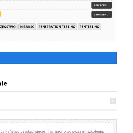
zarezerwuj
zarezerwuj
CZEŃSTWO
NIS2/KSC
PENETRATION TESTING
PENTESTING
nie
hcą Państwo uzyskać więcej informacji o powyższym szkoleniu.