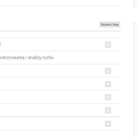
Rozwiń listę
l
itorowania i analizy ruchu