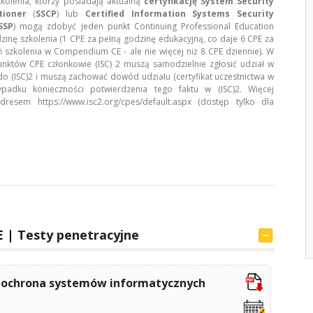
zkolenia, którzy posiadają aktualną
certyfikację System Security
tioner
(
SSCP
) lub
Certified Information Systems Security
SSP
) mogą zdobyć jeden punkt Continuing Professional Education
zinę szkolenia (1 CPE za pełną godzinę edukacyjną, co daje 6 CPE za
 szkolenia w Compendium CE - ale nie więcej niż 8 CPE dziennie). W
unktów CPE członkowie (ISC) 2 muszą samodzielnie zgłosić udział w
o (ISC)2 i muszą zachować dowód udziału (certyfikat uczestnictwa w
ypadku konieczności potwierdzenia tego faktu w (ISC)2. Więcej
dresem https://www.isc2.org/cpes/default.aspx (dostęp tylko dla
E |
Testy penetracyjne
i ochrona systemów informatycznych