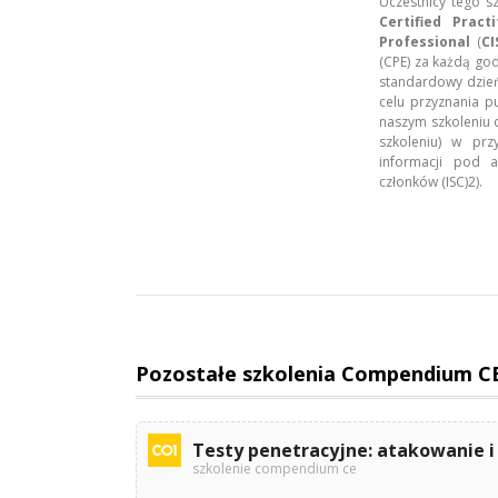
Uczestnicy tego s
Certified Practi
Professional
(
CI
(CPE) za każdą god
standardowy dzień
celu przyznania p
naszym szkoleniu d
szkoleniu) w prz
informacji pod a
członków (ISC)2).
Pozostałe szkolenia Compendium C
Testy penetracyjne: atakowanie 
szkolenie compendium ce