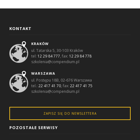
KONTAKT
KRAKÓW
ul. Tatarska 5, 30-103 Kraków
tel:
12 29 84 777
, fax:
12 29 84 778
szkolenia@compendium.pl
WARSZAWA
ul. Postępu 18B, 02-676 Warszawa
tel.:
22 417 41 70
, fax:
22 417 41 75
szkolenia@compendium.pl
ZAPISZ SIĘ DO NEWSLETTERA
POZOSTAŁE SERWISY