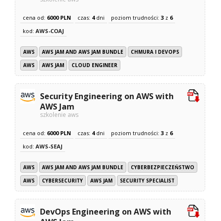
cena od:
6000 PLN
czas:
4
dni
poziom trudności:
3
z
6
kod:
AWS-COAJ
AWS
AWS JAM AND AWS JAM BUNDLE
CHMURA I DEVOPS
AWS
AWS JAM
CLOUD ENGINEER
Security Engineering on AWS with
AWS Jam
szkolenie aws
cena od:
6000 PLN
czas:
4
dni
poziom trudności:
3
z
6
kod:
AWS-SEAJ
AWS
AWS JAM AND AWS JAM BUNDLE
CYBERBEZPIECZEŃSTWO
AWS
CYBERSECURITY
AWS JAM
SECURITY SPECIALIST
DevOps Engineering on AWS with