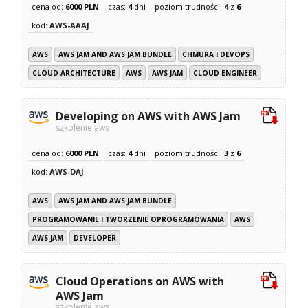
cena od:
6000 PLN
czas:
4
dni
poziom trudności:
4
z
6
kod:
AWS-AAAJ
AWS
AWS JAM AND AWS JAM BUNDLE
CHMURA I DEVOPS
CLOUD ARCHITECTURE
AWS
AWS JAM
CLOUD ENGINEER
Developing on AWS with AWS Jam
szkolenie aws
cena od:
6000 PLN
czas:
4
dni
poziom trudności:
3
z
6
kod:
AWS-DAJ
AWS
AWS JAM AND AWS JAM BUNDLE
PROGRAMOWANIE I TWORZENIE OPROGRAMOWANIA
AWS
AWS JAM
DEVELOPER
Cloud Operations on AWS with
AWS Jam
szkolenie aws