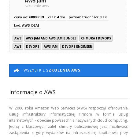
AWS Jam
szkolenie aws
cena od:
6000 PLN
czas:
4
dni
poziom trudności:
3
z
6
kod:
AWS-DEAJ
AWS
AWS JAM AND AWS JAM BUNDLE
CHMURA I DEVOPS
AWS
DEVOPS
AWS JAM
DEVOPS ENGINEER
WSZYSTKIE
SZKOLENIA AWS
Informacje o AWS
W 2006 roku Amazon Web Services (AWS) rozpoczął oferowanie
usług infrastruktury informatycznej firmom w formie usług
internetowych - obecnie powszechnie nazywanych cloud computing.
Jedną z kluczowych zalet chmury obliczeniowej jest możliwość
zastąpienia z góry wydatków na infrastrukturę kapitałową przy