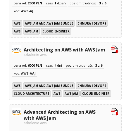
cena od:
2000 PLN
czas:
1
dzień
poziom trudności:
3
z
6
kod:
AWS-AJ
AWS
AWS JAM AND AWS JAM BUNDLE
CHMURA I DEVOPS
AWS
AWS JAM
CLOUD ENGINEER
Architecting on AWS with AWS Jam
szkolenie aws
cena od:
6000 PLN
czas:
4
dni
poziom trudności:
3
z
6
kod:
AWS-AAJ
AWS
AWS JAM AND AWS JAM BUNDLE
CHMURA I DEVOPS
CLOUD ARCHITECTURE
AWS
AWS JAM
CLOUD ENGINEER
Advanced Architecting on AWS
with AWS Jam
szkolenie aws