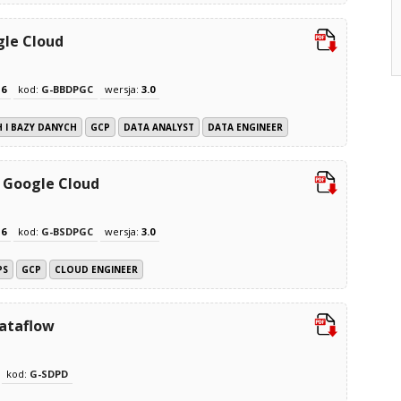
gle Cloud
z
6
kod:
G-BBDPGC
wersja:
3.0
 I BAZY DANYCH
GCP
DATA ANALYST
DATA ENGINEER
n Google Cloud
z
6
kod:
G-BSDPGC
wersja:
3.0
PS
GCP
CLOUD ENGINEER
Dataflow
kod:
G-SDPD