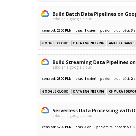
Build Batch Data Pipelines on Goo
szkolenie google cloud
cena od:
2500 PLN
czas:
1
dzień
poziom trudności:
3
GOOGLE CLOUD
DATA ENGINEERING
ANALIZA DANYCH
Build Streaming Data Pipelines o
szkolenie google cloud
cena od:
2500 PLN
czas:
1
dzień
poziom trudności:
2
GOOGLE CLOUD
DATA ENGINEERING
CHMURA I DEVO
Serverless Data Processing with 
szkolenie google cloud
cena od:
5200 PLN
czas:
3
dni
poziom trudności:
5
z
6