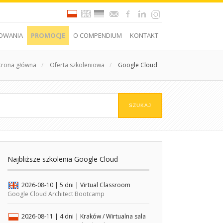
OWANIA
PROMOCJE
O COMPENDIUM
KONTAKT
trona główna
/
Oferta szkoleniowa
/
Google Cloud
Najbliższe szkolenia Google Cloud
2026-08-10
| 5 dni |
Virtual Classroom
Google Cloud Architect Bootcamp
2026-08-11
| 4 dni |
Kraków / Wirtualna sala