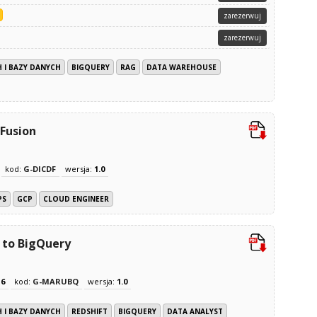
zarezerwuj
zarezerwuj
 I BAZY DANYCH
BIGQUERY
RAG
DATA WAREHOUSE
 Fusion
kod:
G-DICDF
wersja:
1.0
PS
GCP
CLOUD ENGINEER
 to BigQuery
z
6
kod:
G-MARUBQ
wersja:
1.0
 I BAZY DANYCH
REDSHIFT
BIGQUERY
DATA ANALYST