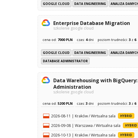
GOOGLE CLOUD
DATA ENGINEERING
ANALIZA DANYCH
Enterprise Database Migration
szkolenie google cloud
cena od:
7000 PLN
czas:
4
dni
poziom trudności:
3
z
6
GOOGLE CLOUD
DATA ENGINEERING
ANALIZA DANYCH
DATABASE ADMINISTRATOR
Data Warehousing with BigQuery:
Administration
szkolenie google cloud
cena od:
5200 PLN
czas:
3
dni
poziom trudności:
3
z
6
2026-08-11 | Kraków / Wirtualna sala
HYBRID
2026-09-08 | Warszawa / Wirtualna sala
HYBRID
2026-10-13 | Kraków / Wirtualna sala
HYBRID