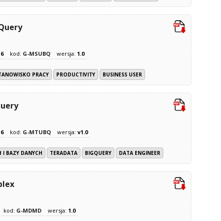
gQuery
z
6
kod:
G-MSUBQ
wersja:
1.0
TANOWISKO PRACY
PRODUCTIVITY
BUSINESS USER
Query
z
6
kod:
G-MTUBQ
wersja:
v1.0
 I BAZY DANYCH
TERADATA
BIGQUERY
DATA ENGINEER
plex
kod:
G-MDMD
wersja:
1.0