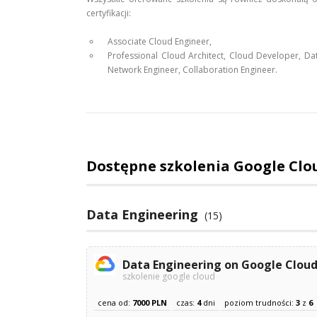
certyfikacji:
Associate Cloud Engineer,
Professional Cloud Architect, Cloud Developer, Da
Network Engineer, Collaboration Engineer.
Dostępne szkolenia Google Clo
Data Engineering
(15)
Data Engineering on Google Clou
szkolenie google cloud
cena od:
7000 PLN
czas:
4
dni
poziom trudności:
3
z
6