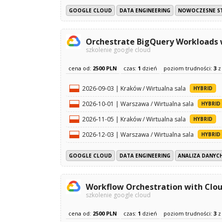
GOOGLE CLOUD
DATA ENGINEERING
NOWOCZESNE S
Orchestrate BigQuery Workloads
szkolenie google cloud
cena od:
2500 PLN
czas:
1
dzień
poziom trudności:
3
2026-09-03 | Kraków / Wirtualna sala
HYBRID
2026-10-01 | Warszawa / Wirtualna sala
HYBRID
2026-11-05 | Kraków / Wirtualna sala
HYBRID
2026-12-03 | Warszawa / Wirtualna sala
HYBRID
GOOGLE CLOUD
DATA ENGINEERING
ANALIZA DANYCH
Workflow Orchestration with Clo
szkolenie google cloud
cena od:
2500 PLN
czas:
1
dzień
poziom trudności:
3