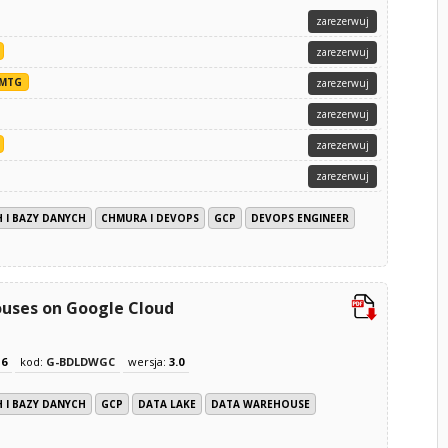
zarezerwuj
zarezerwuj
MTG
zarezerwuj
zarezerwuj
zarezerwuj
zarezerwuj
 I BAZY DANYCH
CHMURA I DEVOPS
GCP
DEVOPS ENGINEER
ouses on Google Cloud
z
6
kod:
G-BDLDWGC
wersja:
3.0
 I BAZY DANYCH
GCP
DATA LAKE
DATA WAREHOUSE