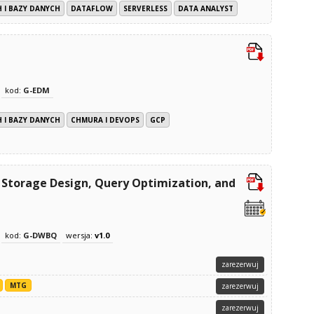
 I BAZY DANYCH
DATAFLOW
SERVERLESS
DATA ANALYST
kod:
G-EDM
 I BAZY DANYCH
CHMURA I DEVOPS
GCP
 Storage Design, Query Optimization, and
kod:
G-DWBQ
wersja:
v1.0
zarezerwuj
MTG
zarezerwuj
zarezerwuj