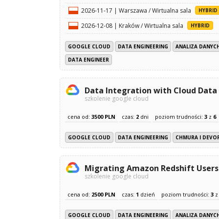
2026-11-17 | Warszawa / Wirtualna sala
HYBRID
2026-12-08 | Kraków / Wirtualna sala
HYBRID
GOOGLE CLOUD
DATA ENGINEERING
ANALIZA DANYCH
DATA ENGINEER
Data Integration with Cloud Data
szkolenie google cloud
cena od:
3500 PLN
czas:
2
dni
poziom trudności:
3
z
6
GOOGLE CLOUD
DATA ENGINEERING
CHMURA I DEVO
Migrating Amazon Redshift Users
szkolenie google cloud
cena od:
2500 PLN
czas:
1
dzień
poziom trudności:
3
GOOGLE CLOUD
DATA ENGINEERING
ANALIZA DANYCH