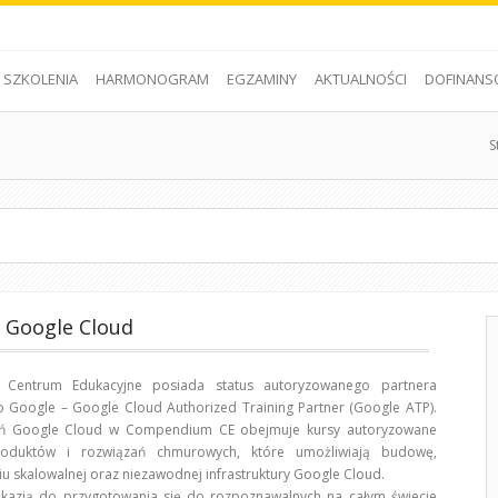
SZKOLENIA
HARMONOGRAM
EGZAMINY
AKTUALNOŚCI
DOFINANS
S
a Google Cloud
Centrum Edukacyjne posiada status autoryzowanego partnera
 Google – Google Cloud Authorized Training Partner (Google ATP).
eń Google Cloud w Compendium CE obejmuje kursy autoryzowane
roduktów i rozwiązań chmurowych, które umożliwiają budowę,
u skalowalnej oraz niezawodnej infrastruktury Google Cloud.
okazją do przygotowania się do rozpoznawalnych na całym świecie