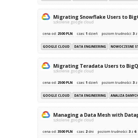
Migrating Snowflake Users to Bi
szkolenie google cloud
cena od:
2500 PLN
czas:
1
dzień
poziom trudności:
3
GOOGLE CLOUD
DATA ENGINEERING
NOWOCZESNE S
Migrating Teradata Users to Big
szkolenie google cloud
cena od:
2500 PLN
czas:
1
dzień
poziom trudności:
3
GOOGLE CLOUD
DATA ENGINEERING
ANALIZA DANYCH
Managing a Data Mesh with Data
szkolenie google cloud
cena od:
3500 PLN
czas:
2
dni
poziom trudności:
3
z
6