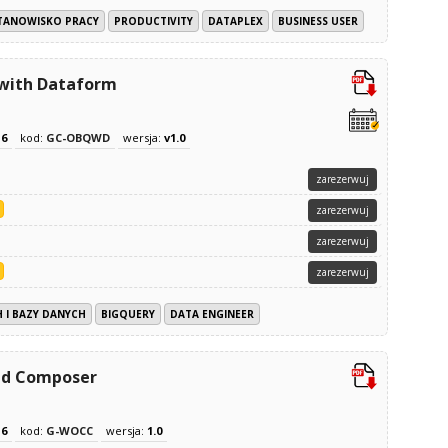
TANOWISKO PRACY
PRODUCTIVITY
DATAPLEX
BUSINESS USER
 with Dataform
z
6
kod:
GC-OBQWD
wersja:
v1.0
zarezerwuj
zarezerwuj
zarezerwuj
zarezerwuj
 I BAZY DANYCH
BIGQUERY
DATA ENGINEER
ud Composer
z
6
kod:
G-WOCC
wersja:
1.0