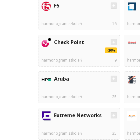
F5
harmonogram szkoleń
16
harmon
Check Point
-20%
harmonogram szkoleń
9
harmon
Aruba
harmonogram szkoleń
25
harmon
Extreme Networks
harmonogram szkoleń
35
harmon