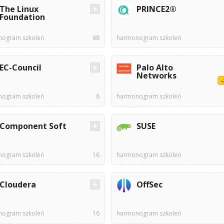
The Linux
PRINCE2®
Foundation
ogram szkoleń
68
harmonogram szkoleń
EC-Council
Palo Alto
Networks
ogram szkoleń
8
harmonogram szkoleń
Component Soft
SUSE
ogram szkoleń
16
harmonogram szkoleń
Cloudera
OffSec
ogram szkoleń
16
harmonogram szkoleń