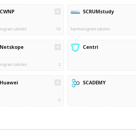
CWNP
SCRUMstudy
ogram szkoleń
10
harmonogram szkoleń
Netskope
Centri
ogram szkoleń
2
Huawei
SCADEMY
5