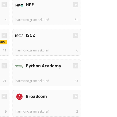
HPE
4
harmonogram szkoleń
81
ISC2
-20%
11
harmonogram szkoleń
6
Python Academy
21
harmonogram szkoleń
23
Broadcom
9
harmonogram szkoleń
2