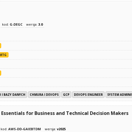
d
kod:
G-DEGC
wersja:
3.0
MTG
 I BAZY DANYCH
CHMURA I DEVOPS
GCP
DEVOPS ENGINEER
SYSTEM ADMIN
 Essentials for Business and Technical Decision Makers
kod:
AWS-DD-GAIEBTDM
wersja:
v2025