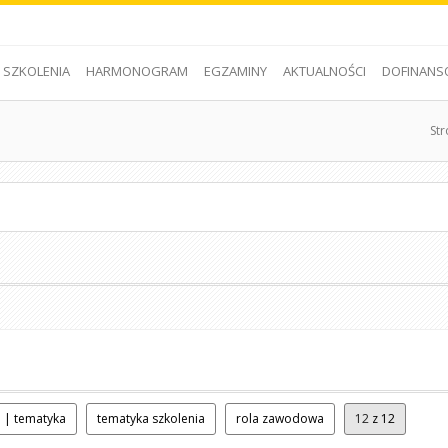
SZKOLENIA
HARMONOGRAM
EGZAMINY
AKTUALNOŚCI
DOFINANS
St
 | tematyka
tematyka szkolenia
rola zawodowa
12
z 12