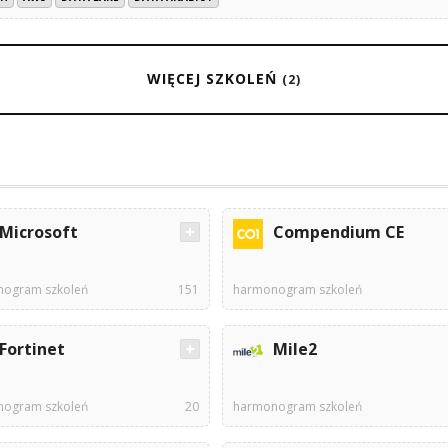
WIĘCEJ SZKOLEŃ
(2)
Microsoft
Compendium CE
ogram szkoleń
151
harmonogram szkoleń
Fortinet
Mile2
ogram szkoleń
20
harmonogram szkoleń