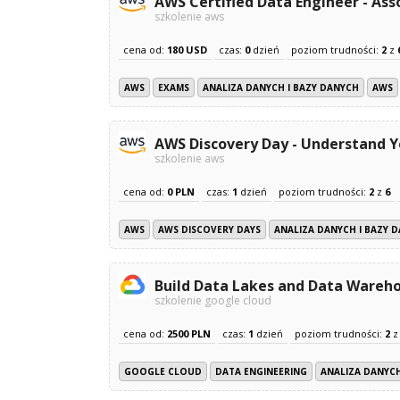
AWS Certified Data Engineer - Ass
szkolenie aws
cena od:
180 USD
czas:
0
dzień
poziom trudności:
2
z
AWS
EXAMS
ANALIZA DANYCH I BAZY DANYCH
AWS
AWS Discovery Day - Understand 
szkolenie aws
cena od:
0 PLN
czas:
1
dzień
poziom trudności:
2
z
6
AWS
AWS DISCOVERY DAYS
ANALIZA DANYCH I BAZY 
Build Data Lakes and Data Wareh
szkolenie google cloud
cena od:
2500 PLN
czas:
1
dzień
poziom trudności:
2
GOOGLE CLOUD
DATA ENGINEERING
ANALIZA DANYCH