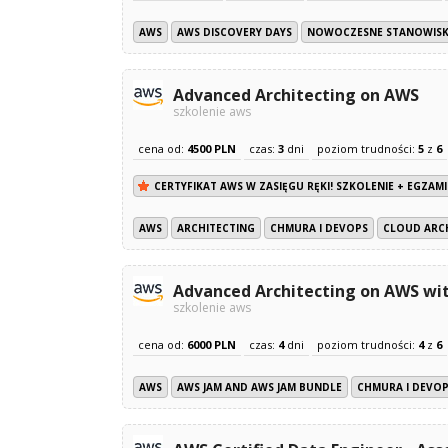
AWS
AWS DISCOVERY DAYS
NOWOCZESNE STANOWISK
Advanced Architecting on AWS
szkolenie aws
cena od:
4500 PLN
czas:
3
dni
poziom trudności:
5
z
6
CERTYFIKAT AWS W ZASIĘGU RĘKI! SZKOLENIE + EGZAMI
AWS
ARCHITECTING
CHMURA I DEVOPS
CLOUD ARC
Advanced Architecting on AWS wi
szkolenie aws
cena od:
6000 PLN
czas:
4
dni
poziom trudności:
4
z
6
AWS
AWS JAM AND AWS JAM BUNDLE
CHMURA I DEVO