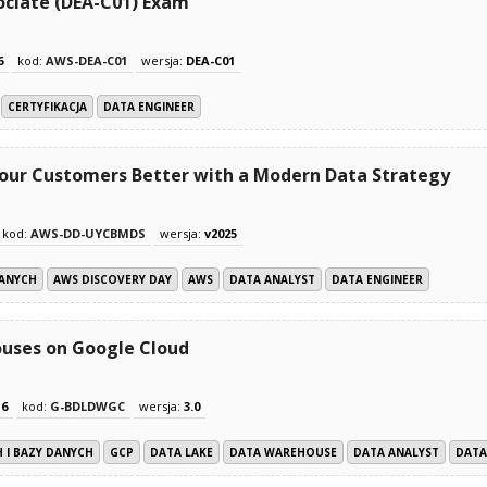
ociate (DEA-C01) Exam
6
kod:
AWS-DEA-C01
wersja:
DEA-C01
CERTYFIKACJA
DATA ENGINEER
Your Customers Better with a Modern Data Strategy
kod:
AWS-DD-UYCBMDS
wersja:
v2025
DANYCH
AWS DISCOVERY DAY
AWS
DATA ANALYST
DATA ENGINEER
ouses on Google Cloud
z
6
kod:
G-BDLDWGC
wersja:
3.0
 I BAZY DANYCH
GCP
DATA LAKE
DATA WAREHOUSE
DATA ANALYST
DATA