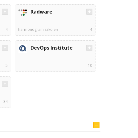
Radware
4
harmonogram szkoleń
4
DevOps Institute
5
10
34