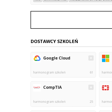
DOSTAWCY SZKOLEŃ
Google Cloud
harmonogram szkoleń
61
harmon
CompTIA
harmonogram szkoleń
25
harmon