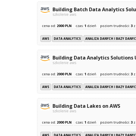
Building Batch Data Analytics Sol
szkolenie aws
cena od:
2000 PLN
czas:
1
dzień
poziom trudności:
3
AWS
DATA ANALYTICS
ANALIZA DANYCH I BAZY DANY
Building Data Analytics Solution
szkolenie aws
cena od:
2000 PLN
czas:
1
dzień
poziom trudności:
3
AWS
DATA ANALYTICS
ANALIZA DANYCH I BAZY DANY
Building Data Lakes on AWS
szkolenie aws
cena od:
2000 PLN
czas:
1
dzień
poziom trudności:
3
AWS
DATA ANALYTICS
ANALIZA DANYCH I BAZY DANY