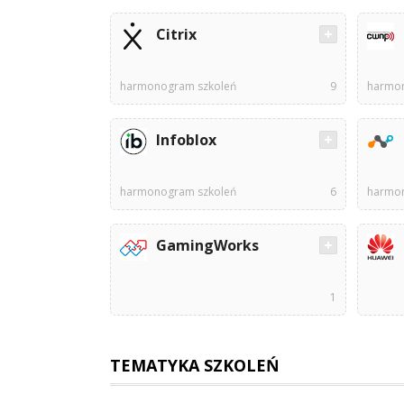
Citrix
harmonogram szkoleń
9
harmon
Infoblox
harmonogram szkoleń
6
harmon
GamingWorks
1
TEMATYKA SZKOLEŃ