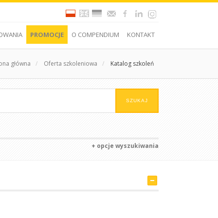
OWANIA
PROMOCJE
O COMPENDIUM
KONTAKT
rona główna
/
Oferta szkoleniowa
/
Katalog szkoleń
+ opcje wyszukiwania