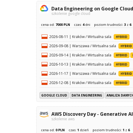
Data Engineering on Google Clou
szkolenie google cloud
cena od:
7000 PLN
czas:
4
dni
poziom trudności:
3
z
6
2026-08-11 | Kraków / Wirtualna sala
HYBRID
2026-09-08 | Warszawa / Wirtualna sala
HYBRID
2026-09-14 | Kraków / Wirtualna sala
HYBRID
2026-10-13 | Kraków / Wirtualna sala
HYBRID
2026-11-17 | Warszawa / Wirtualna sala
HYBRID
2026-12-08 | Kraków / Wirtualna sala
HYBRID
GOOGLE CLOUD
DATA ENGINEERING
ANALIZA DANYCH
AWS Discovery Day - Generative AI
szkolenie aws
cena od:
0 PLN
czas:
1
dzień
poziom trudności:
1
z
6