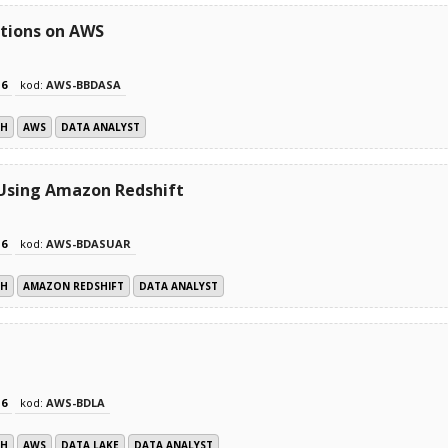
utions on AWS
z
6
kod:
AWS-BBDASA
CH
AWS
DATA ANALYST
s Using Amazon Redshift
z
6
kod:
AWS-BDASUAR
CH
AMAZON REDSHIFT
DATA ANALYST
z
6
kod:
AWS-BDLA
CH
AWS
DATA LAKE
DATA ANALYST