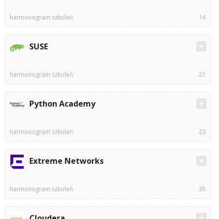
harmonogram szkoleń
16
SUSE
harmonogram szkoleń
21
Python Academy
harmonogram szkoleń
23
Extreme Networks
harmonogram szkoleń
35
Cloudera