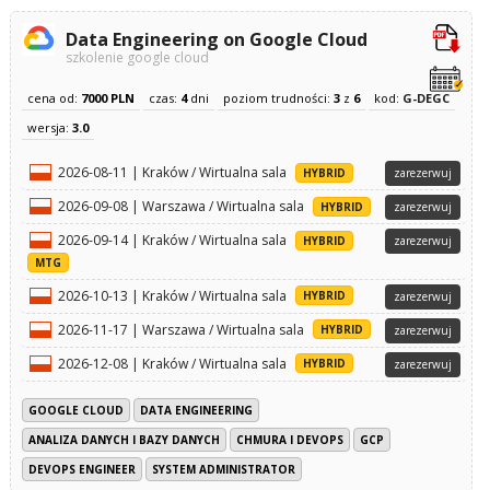
Data Engineering on Google Cloud
szkolenie google cloud
cena od:
7000 PLN
czas:
4
dni
poziom trudności:
3
z
6
kod:
G-DEGC
wersja:
3.0
2026-08-11 | Kraków / Wirtualna sala
HYBRID
zarezerwuj
2026-09-08 | Warszawa / Wirtualna sala
HYBRID
zarezerwuj
2026-09-14 | Kraków / Wirtualna sala
HYBRID
zarezerwuj
MTG
2026-10-13 | Kraków / Wirtualna sala
HYBRID
zarezerwuj
2026-11-17 | Warszawa / Wirtualna sala
HYBRID
zarezerwuj
2026-12-08 | Kraków / Wirtualna sala
HYBRID
zarezerwuj
GOOGLE CLOUD
DATA ENGINEERING
ANALIZA DANYCH I BAZY DANYCH
CHMURA I DEVOPS
GCP
DEVOPS ENGINEER
SYSTEM ADMINISTRATOR