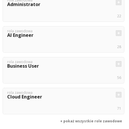
rola zawodowa
Administrator
22
rola zawodowa
AI Engineer
28
rola zawodowa
Business User
56
rola zawodowa
Cloud Engineer
71
+ pokaż wszystkie role zawodowe