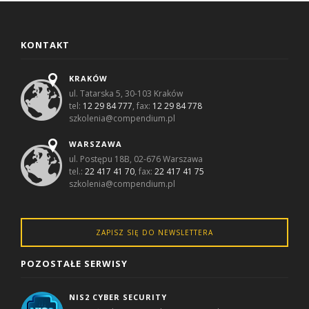
KONTAKT
KRAKÓW
ul. Tatarska 5, 30-103 Kraków
tel:
12 29 84 777
, fax:
12 29 84 778
szkolenia@compendium.pl
WARSZAWA
ul. Postępu 18B, 02-676 Warszawa
tel.:
22 417 41 70
, fax:
22 417 41 75
szkolenia@compendium.pl
ZAPISZ SIĘ DO NEWSLETTERA
POZOSTAŁE SERWISY
NIS2 CYBER SECURITY