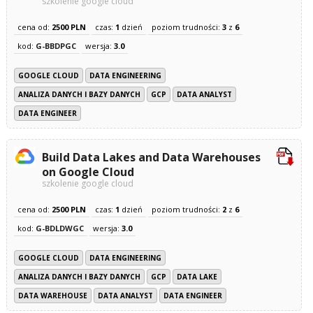
szkolenie google cloud
cena od:
2500 PLN
czas:
1
dzień
poziom trudności:
3
z
6
kod:
G-BBDPGC
wersja:
3.0
GOOGLE CLOUD
DATA ENGINEERING
ANALIZA DANYCH I BAZY DANYCH
GCP
DATA ANALYST
DATA ENGINEER
Build Data Lakes and Data Warehouses
on Google Cloud
szkolenie google cloud
cena od:
2500 PLN
czas:
1
dzień
poziom trudności:
2
z
6
kod:
G-BDLDWGC
wersja:
3.0
GOOGLE CLOUD
DATA ENGINEERING
ANALIZA DANYCH I BAZY DANYCH
GCP
DATA LAKE
DATA WAREHOUSE
DATA ANALYST
DATA ENGINEER