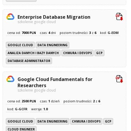
Enterprise Database Migration
szkolenie google cloud
cena od:
7000 PLN
czas:
4
dni
poziom trudności:
3
z
6
kod:
G-EDM
GOOGLE CLOUD
DATA ENGINEERING
ANALIZA DANYCH I BAZY DANYCH
CHMURA I DEVOPS
GCP
DATABASE ADMINISTRATOR
Google Cloud Fundamentals for
Researchers
szkolenie google cloud
cena od:
2500 PLN
czas:
1
dzień
poziom trudności:
2
z
6
kod:
G-GCFR
wersja:
1.0
GOOGLE CLOUD
DATA ENGINEERING
CHMURA I DEVOPS
GCP
CLOUD ENGINEER