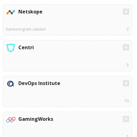
Netskope
harmonogram szkoleń
2
Centri
5
DevOps Institute
10
GamingWorks
1