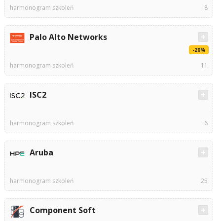
harmonogram szkoleń
8
Palo Alto Networks
-20%
harmonogram szkoleń
11
ISC2
harmonogram szkoleń
6
Aruba
harmonogram szkoleń
25
Component Soft