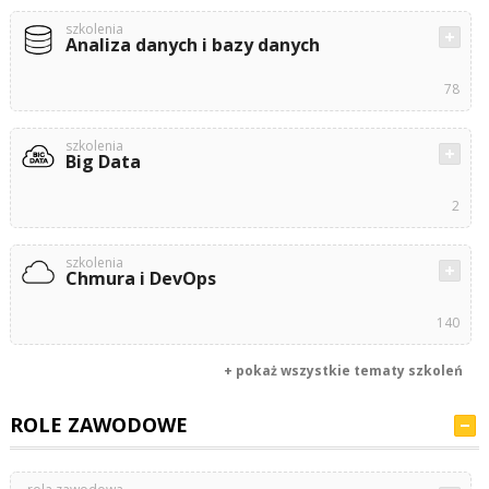
szkolenia
Analiza danych i bazy danych
78
szkolenia
Big Data
2
szkolenia
Chmura i DevOps
140
+ pokaż wszystkie tematy szkoleń
ROLE ZAWODOWE