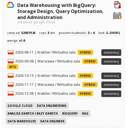
Data Warehousing with BigQuery:
Storage Design, Query Optimization,
and Administration
szkolenie google cloud
cena od:
5200 PLN
czas:
3
dni
poziom trudności:
3
z
6
kod:
G-DWBQ
wersja:
v1.0
2026-08-11 | Kraków / Wirtualna sala
HYBRID
zarezerwuj
2026-09-08 | Warszawa / Wirtualna sala
HYBRID
zarezerwuj
MTG
2026-10-13 | Kraków / Wirtualna sala
HYBRID
zarezerwuj
2026-11-17 | Warszawa / Wirtualna sala
HYBRID
zarezerwuj
2026-12-08 | Kraków / Wirtualna sala
HYBRID
zarezerwuj
GOOGLE CLOUD
DATA ENGINEERING
ANALIZA DANYCH I BAZY DANYCH
BIGQUERY
RAG
DATA WAREHOUSE
DATA ENGINEER