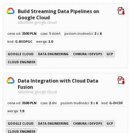
Build Streaming Data Pipelines on
Google Cloud
szkolenie google cloud
cena od:
2500 PLN
czas:
1
dzień
poziom trudności:
2
z
6
kod:
G-BSDPGC
wersja:
3.0
GOOGLE CLOUD
DATA ENGINEERING
CHMURA I DEVOPS
GCP
CLOUD ENGINEER
Data Integration with Cloud Data
Fusion
szkolenie google cloud
cena od:
3500 PLN
czas:
2
dni
poziom trudności:
3
z
6
kod:
G-DICDF
wersja:
1.0
GOOGLE CLOUD
DATA ENGINEERING
CHMURA I DEVOPS
GCP
CLOUD ENGINEER