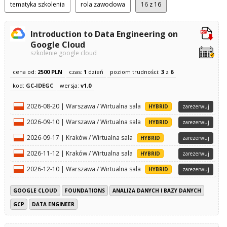
tematyka szkolenia
rola zawodowa
16
z 16
Introduction to Data Engineering on
Google Cloud
szkolenie google cloud
cena od:
2500 PLN
czas:
1
dzień
poziom trudności:
3
z
6
kod:
GC-IDEGC
wersja:
v1.0
2026-08-20 | Warszawa / Wirtualna sala
HYBRID
zarezerwuj
2026-09-10 | Warszawa / Wirtualna sala
HYBRID
zarezerwuj
2026-09-17 | Kraków / Wirtualna sala
HYBRID
zarezerwuj
2026-11-12 | Kraków / Wirtualna sala
HYBRID
zarezerwuj
2026-12-10 | Warszawa / Wirtualna sala
HYBRID
zarezerwuj
GOOGLE CLOUD
FOUNDATIONS
ANALIZA DANYCH I BAZY DANYCH
GCP
DATA ENGINEER