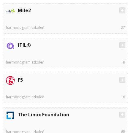
Mile2
harmonogram szkoleń
27
ITIL®
harmonogram szkoleń
9
F5
harmonogram szkoleń
16
The Linux Foundation
harmonogram szkoleń
68