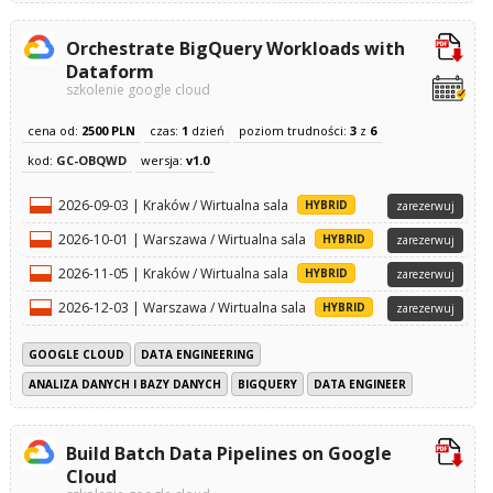
Orchestrate BigQuery Workloads with
Dataform
szkolenie google cloud
cena od:
2500 PLN
czas:
1
dzień
poziom trudności:
3
z
6
kod:
GC-OBQWD
wersja:
v1.0
2026-09-03 | Kraków / Wirtualna sala
HYBRID
zarezerwuj
2026-10-01 | Warszawa / Wirtualna sala
HYBRID
zarezerwuj
2026-11-05 | Kraków / Wirtualna sala
HYBRID
zarezerwuj
2026-12-03 | Warszawa / Wirtualna sala
HYBRID
zarezerwuj
GOOGLE CLOUD
DATA ENGINEERING
ANALIZA DANYCH I BAZY DANYCH
BIGQUERY
DATA ENGINEER
Build Batch Data Pipelines on Google
Cloud