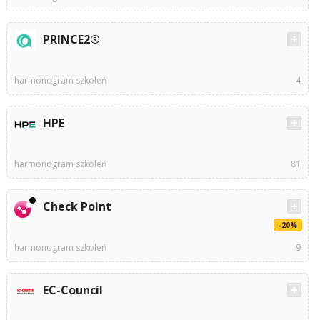
PRINCE2®
harmonogram szkoleń
4
HPE
harmonogram szkoleń
81
Check Point
-20%
harmonogram szkoleń
9
EC-Council