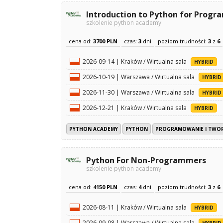
Introduction to Python for Prog
szkolenie python academy
cena od:
3700 PLN
czas:
3
dni
poziom trudności:
3
z
6
2026-09-14 | Kraków / Wirtualna sala
HYBRID
2026-10-19 | Warszawa / Wirtualna sala
HYBRID
2026-11-30 | Warszawa / Wirtualna sala
HYBRID
2026-12-21 | Kraków / Wirtualna sala
HYBRID
PYTHON ACADEMY
PYTHON
PROGRAMOWANIE I TWO
Python For Non-Programmers
szkolenie python academy
cena od:
4150 PLN
czas:
4
dni
poziom trudności:
3
z
6
2026-08-11 | Kraków / Wirtualna sala
HYBRID
2026-09-08 | Warszawa / Wirtualna sala
HYBRID