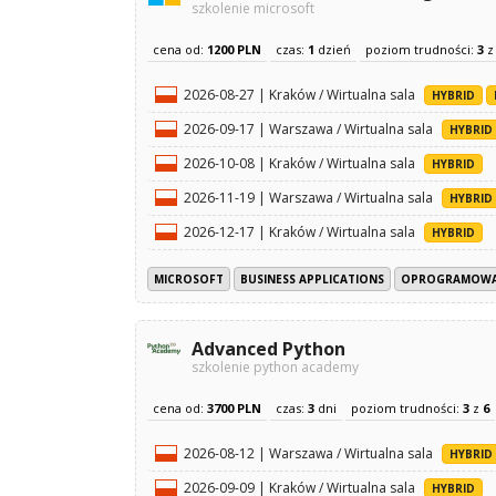
szkolenie microsoft
cena od:
1200 PLN
czas:
1
dzień
poziom trudności:
3
2026-08-27 | Kraków / Wirtualna sala
HYBRID
2026-09-17 | Warszawa / Wirtualna sala
HYBRID
2026-10-08 | Kraków / Wirtualna sala
HYBRID
2026-11-19 | Warszawa / Wirtualna sala
HYBRID
2026-12-17 | Kraków / Wirtualna sala
HYBRID
MICROSOFT
BUSINESS APPLICATIONS
OPROGRAMOWA
Advanced Python
szkolenie python academy
cena od:
3700 PLN
czas:
3
dni
poziom trudności:
3
z
6
2026-08-12 | Warszawa / Wirtualna sala
HYBRID
2026-09-09 | Kraków / Wirtualna sala
HYBRID