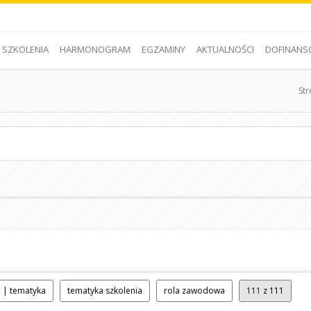
SZKOLENIA
HARMONOGRAM
EGZAMINY
AKTUALNOŚCI
DOFINANS
St
 | tematyka
tematyka szkolenia
rola zawodowa
111
z 111