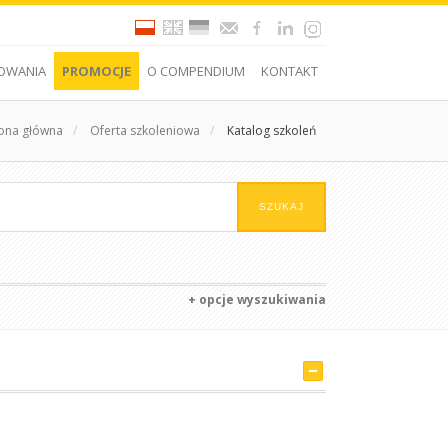
OWANIA
PROMOCJE
O COMPENDIUM
KONTAKT
rona główna
/
Oferta szkoleniowa
/
Katalog szkoleń
+ opcje wyszukiwania