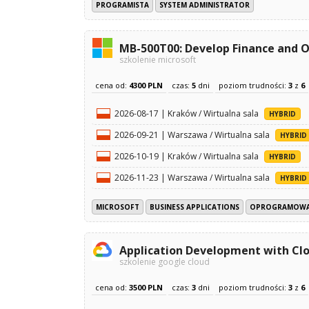
PROGRAMISTA
SYSTEM ADMINISTRATOR
MB-500T00: Develop Finance and O
szkolenie microsoft
cena od:
4300 PLN
czas:
5
dni
poziom trudności:
3
z
6
2026-08-17 | Kraków / Wirtualna sala
HYBRID
2026-09-21 | Warszawa / Wirtualna sala
HYBRID
2026-10-19 | Kraków / Wirtualna sala
HYBRID
2026-11-23 | Warszawa / Wirtualna sala
HYBRID
MICROSOFT
BUSINESS APPLICATIONS
OPROGRAMOWA
Application Development with Cl
szkolenie google cloud
cena od:
3500 PLN
czas:
3
dni
poziom trudności:
3
z
6