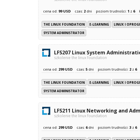
cena od:
99 USD
czas:
2
dni
poziom trudności:
1
z
6
THE LINUX FOUNDATION
E-LEARNING
LINUX I OPRO
SYSTEM ADMINISTRATOR
LFS207 Linux System Administratio
szkolenie the linux foundation
cena od:
299 USD
czas:
5
dni
poziom trudności:
2
z
6
THE LINUX FOUNDATION
E-LEARNING
LINUX I OPRO
SYSTEM ADMINISTRATOR
LFS211 Linux Networking and Adm
szkolenie the linux foundation
cena od:
299 USD
czas:
6
dni
poziom trudności:
3
z
6