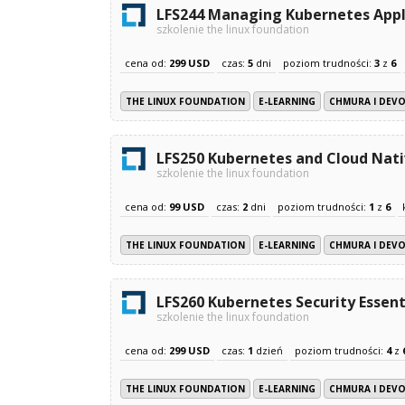
LFS244 Managing Kubernetes Appl
szkolenie the linux foundation
cena od:
299 USD
czas:
5
dni
poziom trudności:
3
z
6
THE LINUX FOUNDATION
E-LEARNING
CHMURA I DEV
LFS250 Kubernetes and Cloud Nati
szkolenie the linux foundation
cena od:
99 USD
czas:
2
dni
poziom trudności:
1
z
6
THE LINUX FOUNDATION
E-LEARNING
CHMURA I DEV
LFS260 Kubernetes Security Essent
szkolenie the linux foundation
cena od:
299 USD
czas:
1
dzień
poziom trudności:
4
z
THE LINUX FOUNDATION
E-LEARNING
CHMURA I DEV