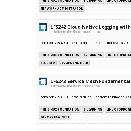
THE LINUX FOUNDATION
E-LEARNING
LINUX I OPRO
NETWORK ADMINISTRATOR
LFS242 Cloud Native Logging with
szkolenie the linux foundation
cena od:
299 USD
czas:
4
dni
poziom trudności:
3
z
6
THE LINUX FOUNDATION
E-LEARNING
LINUX I OPRO
FLUENTD
DEVOPS ENGINEER
LFS243 Service Mesh Fundamental
szkolenie the linux foundation
cena od:
299 USD
czas:
1
dzień
poziom trudności:
3
z
THE LINUX FOUNDATION
E-LEARNING
LINUX I OPRO
DEVOPS ENGINEER