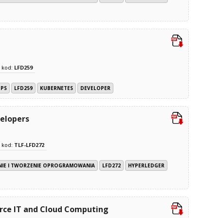
kod:
LFD259
OPS
LFD259
KUBERNETES
DEVELOPER
velopers
kod:
TLF-LFD272
E I TWORZENIE OPROGRAMOWANIA
LFD272
HYPERLEDGER
rce IT and Cloud Computing