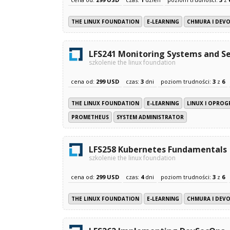
THE LINUX FOUNDATION
E-LEARNING
CHMURA I DEV
LFS241 Monitoring Systems and S
szkolenie the linux foundation
cena od:
299 USD
czas:
3
dni
poziom trudności:
3
z
6
THE LINUX FOUNDATION
E-LEARNING
LINUX I OPRO
PROMETHEUS
SYSTEM ADMINISTRATOR
LFS258 Kubernetes Fundamentals
szkolenie the linux foundation
cena od:
299 USD
czas:
4
dni
poziom trudności:
3
z
6
THE LINUX FOUNDATION
E-LEARNING
CHMURA I DEV