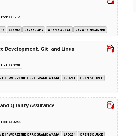
kod:
LFS262
OPS
LFS262
DEVSECOPS
OPEN SOURCE
DEVOPS ENGINEER
ce Development, Git, and Linux
kod:
LFD201
E I TWORZENIE OPROGRAMOWANIA
LFD201
OPEN SOURCE
 and Quality Assurance
kod:
LFD254
E I TWORZENIE OPROGRAMOWANIA
LFD254
OPEN SOURCE