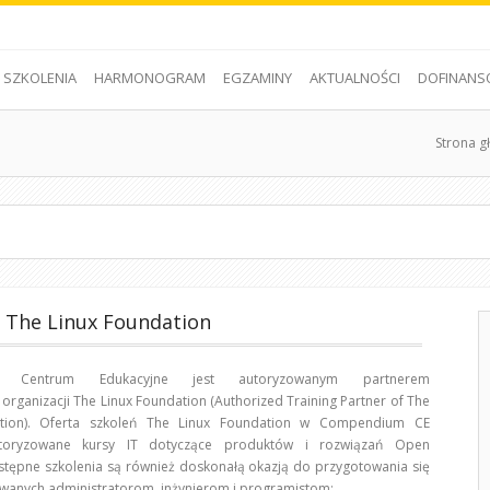
SZKOLENIA
HARMONOGRAM
EGZAMINY
AKTUALNOŚCI
DOFINANS
Strona g
a The Linux Foundation
m Centrum Edukacyjne jest autoryzowanym partnerem
organizacji The Linux Foundation (Authorized Training Partner of The
ation). Oferta szkoleń The Linux Foundation w Compendium CE
toryzowane kursy IT dotyczące produktów i rozwiązań Open
 Dostępne szkolenia są również doskonałą okazją do przygotowania się
owanych administratorom, inżynierom i programistom: