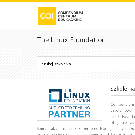
The Linux Foundation
Szkoleni
Compendiu
szkoleniowym 
Linux Found
obejmuje au
Source takich jak: Linux, Kubernetes, Node.js i innych.
do rozpoznawalnych na całym świecie certyfikacji dedyk