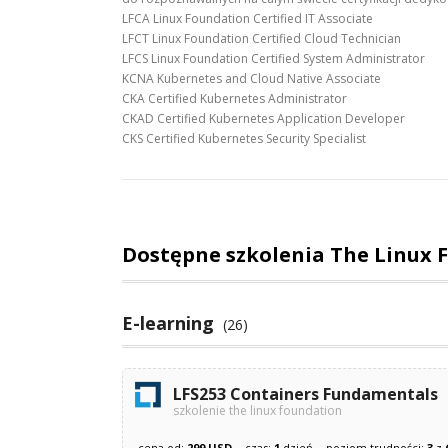
LFCA Linux Foundation Certified IT Associate
LFCT Linux Foundation Certified Cloud Technician
LFCS Linux Foundation Certified System Administrator
KCNA Kubernetes and Cloud Native Associate
CKA Certified Kubernetes Administrator
CKAD Certified Kubernetes Application Developer
CKS Certified Kubernetes Security Specialist
Dostępne szkolenia The Linux 
E-learning
(26)
LFS253 Containers Fundamentals
szkolenie the linux foundation
cena od:
299 USD
czas:
1
dzień
poziom trudności:
3
z