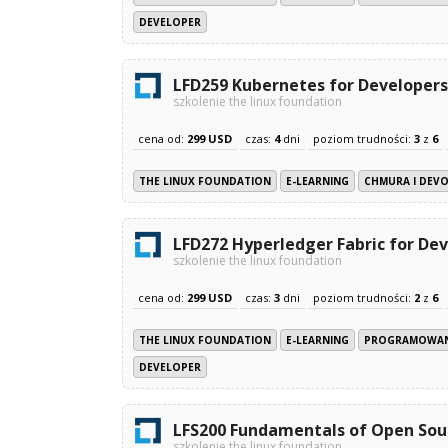
DEVELOPER
LFD259 Kubernetes for Developers
szkolenie the linux foundation
cena od:
299 USD
czas:
4
dni
poziom trudności:
3
z
6
THE LINUX FOUNDATION
E-LEARNING
CHMURA I DEV
LFD272 Hyperledger Fabric for De
szkolenie the linux foundation
cena od:
299 USD
czas:
3
dni
poziom trudności:
2
z
6
THE LINUX FOUNDATION
E-LEARNING
PROGRAMOWANI
DEVELOPER
LFS200 Fundamentals of Open Sou
szkolenie the linux foundation