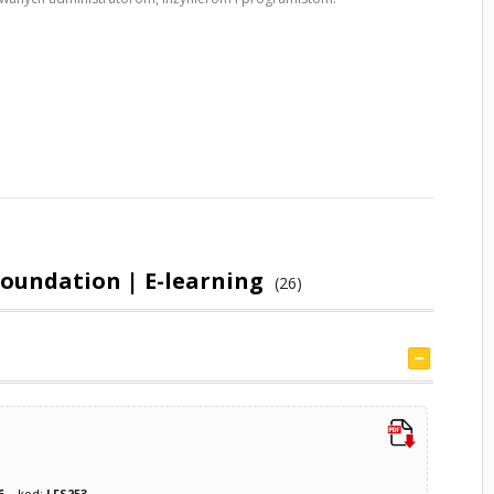
Foundation | E-learning
(26)
6
kod:
LFS253