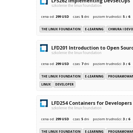
LFS262 Implementing DevSecOps
szkolenie the linux foundation
cena od:
299 USD
czas:
5
dni
poziom trudności:
5
z
6
THE LINUX FOUNDATION
E-LEARNING
CHMURA I DEV
LFD201 Introduction to Open Sour
szkolenie the linux foundation
cena od:
299 USD
czas:
7
dni
poziom trudności:
3
z
6
THE LINUX FOUNDATION
E-LEARNING
PROGRAMOWANI
LINUX
DEVELOPER
LFD254 Containers for Developers
szkolenie the linux foundation
cena od:
299 USD
czas:
5
dni
poziom trudności:
3
z
6
THE LINUX FOUNDATION
E-LEARNING
PROGRAMOWANI