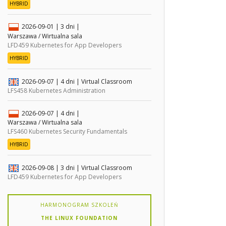
HYBRID
2026-09-01
| 3 dni |
Warszawa / Wirtualna sala
LFD459 Kubernetes for App Developers
HYBRID
2026-09-07
| 4 dni |
Virtual Classroom
LFS458 Kubernetes Administration
2026-09-07
| 4 dni |
Warszawa / Wirtualna sala
LFS460 Kubernetes Security Fundamentals
HYBRID
2026-09-08
| 3 dni |
Virtual Classroom
LFD459 Kubernetes for App Developers
HARMONOGRAM SZKOLEŃ
THE LINUX FOUNDATION