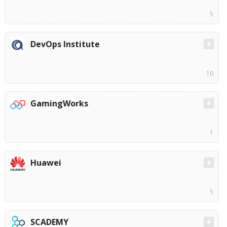
5
DevOps Institute
10
GamingWorks
1
Huawei
5
SCADEMY