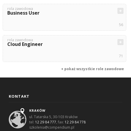
rola zawodowa
Business User
56
rola zawodowa
Cloud Engineer
71
+ pokaż wszystkie role zawodowe
KONTAKT
KRAKÓW
ul. Tatarska 5, 30-103 Kraków
tel:
12 29 84 777
, fax:
12 29 84 778
szkolenia@compendium.pl