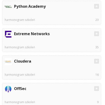
Python Academy
harmonogram szkoleń
23
Extreme Networks
harmonogram szkoleń
35
Cloudera
harmonogram szkoleń
16
OffSec
harmonogram szkoleń
9