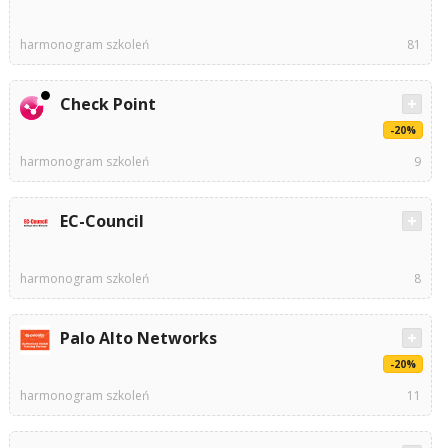
harmonogram szkoleń
81
Check Point
-20%
harmonogram szkoleń
9
EC-Council
harmonogram szkoleń
8
Palo Alto Networks
-20%
harmonogram szkoleń
11