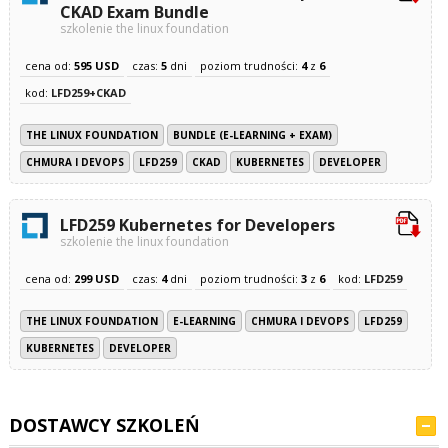
CKAD Exam Bundle
szkolenie the linux foundation
cena od:
595 USD
czas:
5
dni
poziom trudności:
4
z
6
kod:
LFD259+CKAD
THE LINUX FOUNDATION
BUNDLE (E-LEARNING + EXAM)
CHMURA I DEVOPS
LFD259
CKAD
KUBERNETES
DEVELOPER
LFD259 Kubernetes for Developers
szkolenie the linux foundation
cena od:
299 USD
czas:
4
dni
poziom trudności:
3
z
6
kod:
LFD259
THE LINUX FOUNDATION
E-LEARNING
CHMURA I DEVOPS
LFD259
KUBERNETES
DEVELOPER
DOSTAWCY SZKOLEŃ