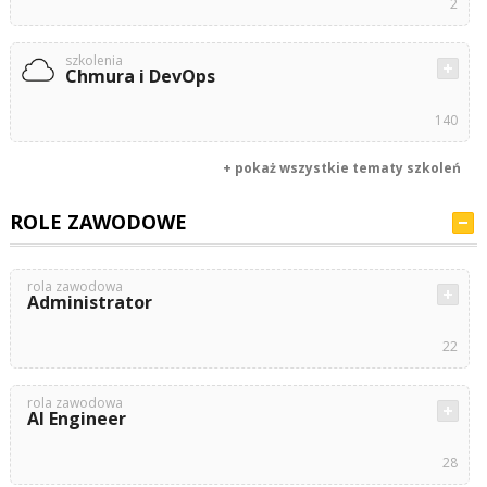
2
szkolenia
Chmura i DevOps
140
+ pokaż wszystkie tematy szkoleń
ROLE ZAWODOWE
rola zawodowa
Administrator
22
rola zawodowa
AI Engineer
28