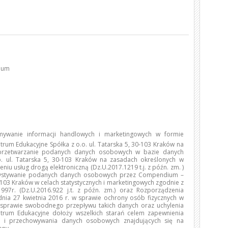
dium
ywanie informacji handlowych i marketingowych w formie
trum Edukacyjne Spółka z o.o. ul. Tatarska 5, 30-103 Kraków na
 przetwarzanie podanych danych osobowych w bazie danych
 ul. Tatarska 5, 30-103 Kraków na zasadach określonych w
niu usług drogą elektroniczną (Dz.U.2017.1219 t.j. z późn. zm. )
rzystywanie podanych danych osobowych przez Compendium –
0-103 Kraków w celach statystycznych i marketingowych zgodnie z
97r. (Dz.U.2016.922 j.t. z późn. zm.) oraz Rozporządzenia
dnia 27 kwietnia 2016 r. w sprawie ochrony osób fizycznych w
sprawie swobodnego przepływu takich danych oraz uchylenia
rum Edukacyjne dołoży wszelkich starań celem zapewnienia
o i przechowywania danych osobowych znajdujących się na