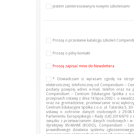
Jestem zainteresowany/a nowymi szkoleniami
Proszę o przesłanie katalogu szkoleń Compen
Proszę o pilny kontakt
Proszę zapisać mnie do Newslettera
* Oświadczam iż wyrażam zgodę na otrzym
elektronicznej, telefonicznej od Compendium – Cen
podany powyżej adres e-mail, telefon oraz na
Compendium – Centrum Edukacyjne Spółka z o.o.
przepisach Ustawy z dnia 18 lipca 2002 r. o świadcze
oraz na gromadzenie, przetwarzanie oraz wyko
Centrum Edukacyjne Spółka z o.o. ul. Tatarska 5, 3
ustawą o ochronie danych osobowych z 29.08.19
Parlamentu Europejskiego i Rady (UE) 2016/679 z 
związku z przetwarzaniem danych osobowych i w 
dyrektywy 95/46/WE (RODO),. Compendium – Cent
prawidłowego działania systemu zgłoszenioweg