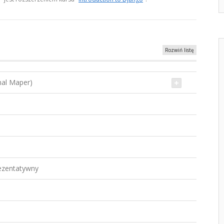
Rozwiń listę
nal Maper)
rezentatywny