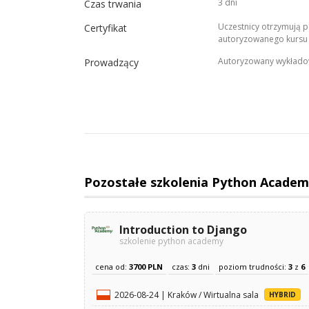
3 dni
Czas trwania
Uczestnicy otrzymują p
Certyfikat
autoryzowanego kursu
Autoryzowany wykłado
Prowadzący
Pozostałe szkolenia Python Acade
Introduction to Django
szkolenie python academy
cena od:
3700 PLN
czas:
3
dni
poziom trudności:
3
z
6
2026-08-24 | Kraków / Wirtualna sala
HYBRID