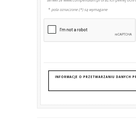
serwerze www.compendium.pl oraz ich pełnej ochr
*
pola oznaczone (*) są wymagane
INFORMACJE O PRZETWARZANIU DANYCH P