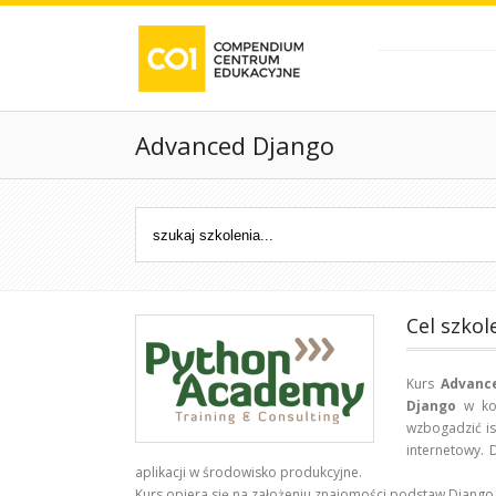
Advanced Django
Cel szkol
Kurs
Advanc
Django
w kon
wzbogadzić ist
internetowy.
aplikacji w środowisko produkcyjne.
Kurs opiera się na założeniu znajomości podstaw Django -