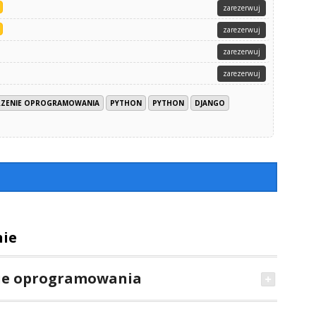
zarezerwuj
zarezerwuj
zarezerwuj
zarezerwuj
RZENIE OPROGRAMOWANIA
PYTHON
PYTHON
DJANGO
nie
ie oprogramowania