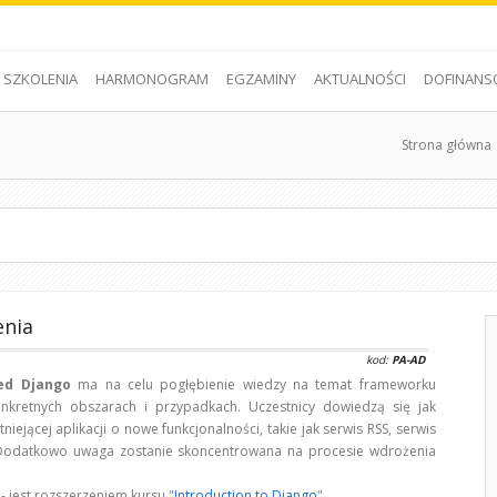
SZKOLENIA
HARMONOGRAM
EGZAMINY
AKTUALNOŚCI
DOFINANS
Strona główna
enia
kod:
PA-AD
ed Django
ma na celu pogłębienie wiedzy na temat frameworku
kretnych obszarach i przypadkach. Uczestnicy dowiedzą się jak
niejącej aplikacji o nowe funkcjonalności, takie jak serwis RSS, serwis
 Dodatkowo uwaga zostanie skoncentrowana na procesie wdrożenia
 jest rozszerzeniem kursu "
Introduction to Django
".