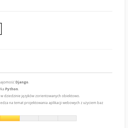
najomość
Django
.
yka
Python
.
w dziedzinie języków zorientowanych obiektowo.
dza na temat projektowania aplikacji webowych z użyciem baz