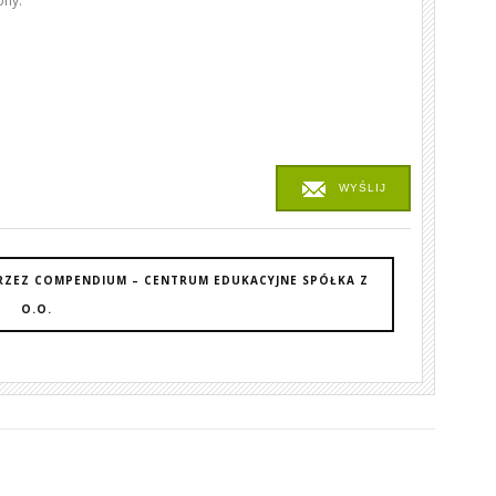
ony.
WYŚLIJ
RZEZ COMPENDIUM – CENTRUM EDUKACYJNE SPÓŁKA Z
O.O.